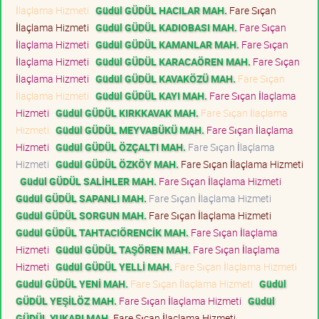
İlaçlama Hizmeti
Güdül GÜDÜL HACILAR MAH.
Fare Sıçan
İlaçlama Hizmeti
Güdül GÜDÜL KADIOBASI MAH.
Fare Sıçan
İlaçlama Hizmeti
Güdül GÜDÜL KAMANLAR MAH.
Fare Sıçan
İlaçlama Hizmeti
Güdül GÜDÜL KARACAÖREN MAH.
Fare Sıçan
İlaçlama Hizmeti
Güdül GÜDÜL KAVAKÖZÜ MAH.
Fare Sıçan
İlaçlama Hizmeti
Güdül GÜDÜL KAYI MAH.
Fare Sıçan İlaçlama
Hizmeti
Güdül GÜDÜL KIRKKAVAK MAH.
Fare Sıçan İlaçlama
Hizmeti
Güdül GÜDÜL MEYVABÜKÜ MAH.
Fare Sıçan İlaçlama
Hizmeti
Güdül GÜDÜL ÖZÇALTI MAH.
Fare Sıçan İlaçlama
Hizmeti
Güdül GÜDÜL ÖZKÖY MAH.
Fare Sıçan İlaçlama Hizmeti
Güdül GÜDÜL SALİHLER MAH.
Fare Sıçan İlaçlama Hizmeti
Güdül GÜDÜL SAPANLI MAH.
Fare Sıçan İlaçlama Hizmeti
Güdül GÜDÜL SORGUN MAH.
Fare Sıçan İlaçlama Hizmeti
Güdül GÜDÜL TAHTACIÖRENCİK MAH.
Fare Sıçan İlaçlama
Hizmeti
Güdül GÜDÜL TAŞÖREN MAH.
Fare Sıçan İlaçlama
Hizmeti
Güdül GÜDÜL YELLİ MAH.
Fare Sıçan İlaçlama Hizmeti
Güdül GÜDÜL YENİ MAH.
Fare Sıçan İlaçlama Hizmeti
Güdül
GÜDÜL YEŞİLÖZ MAH.
Fare Sıçan İlaçlama Hizmeti
Güdül
GÜDÜL YUKARI MAH.
Fare Sıçan İlaçlama Hizmeti