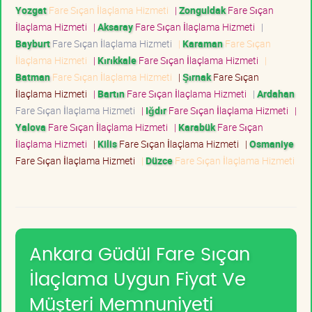
Yozgat
Fare Sıçan İlaçlama Hizmeti
|
Zonguldak
Fare Sıçan
İlaçlama Hizmeti
|
Aksaray
Fare Sıçan İlaçlama Hizmeti
|
Bayburt
Fare Sıçan İlaçlama Hizmeti
|
Karaman
Fare Sıçan
İlaçlama Hizmeti
|
Kırıkkale
Fare Sıçan İlaçlama Hizmeti
|
Batman
Fare Sıçan İlaçlama Hizmeti
|
Şırnak
Fare Sıçan
İlaçlama Hizmeti
|
Bartın
Fare Sıçan İlaçlama Hizmeti
|
Ardahan
Fare Sıçan İlaçlama Hizmeti
|
Iğdır
Fare Sıçan İlaçlama Hizmeti
|
Yalova
Fare Sıçan İlaçlama Hizmeti
|
Karabük
Fare Sıçan
İlaçlama Hizmeti
|
Kilis
Fare Sıçan İlaçlama Hizmeti
|
Osmaniye
Fare Sıçan İlaçlama Hizmeti
|
Düzce
Fare Sıçan İlaçlama Hizmeti
Ankara Güdül Fare Sıçan
İlaçlama Uygun Fiyat Ve
Müşteri Memnuniyeti