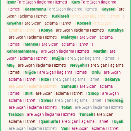
İzmir
Fare Sıçan İlaçlama Hizmeti
|
Kars
Fare Sıçan İlaçlama
Hizmeti
|
Kastamonu
Fare Sıçan İlaçlama Hizmeti
|
Kayseri
Fare
Sıçan İlaçlama Hizmeti
|
Kırklareli
Fare Sıçan İlaçlama Hizmeti
|
Kırşehir
Fare Sıçan İlaçlama Hizmeti
|
Kocaeli
Fare Sıçan
İlaçlama Hizmeti
|
Konya
Fare Sıçan İlaçlama Hizmeti
|
Kütahya
Fare Sıçan İlaçlama Hizmeti
|
Malatya
Fare Sıçan İlaçlama
Hizmeti
|
Manisa
Fare Sıçan İlaçlama Hizmeti
|
Kahramanmaraş
Fare Sıçan İlaçlama Hizmeti
|
Mardin
Fare
Sıçan İlaçlama Hizmeti
|
Muğla
Fare Sıçan İlaçlama Hizmeti
|
Muş
Fare Sıçan İlaçlama Hizmeti
|
Nevşehir
Fare Sıçan İlaçlama
Hizmeti
|
Niğde
Fare Sıçan İlaçlama Hizmeti
|
Ordu
Fare Sıçan
İlaçlama Hizmeti
|
Rize
Fare Sıçan İlaçlama Hizmeti
|
Sakarya
Fare Sıçan İlaçlama Hizmeti
|
Samsun
Fare Sıçan İlaçlama
Hizmeti
|
Siirt
Fare Sıçan İlaçlama Hizmeti
|
Sinop
Fare Sıçan
İlaçlama Hizmeti
|
Sivas
Fare Sıçan İlaçlama Hizmeti
|
Tekirdağ
Fare Sıçan İlaçlama Hizmeti
|
Tokat
Fare Sıçan İlaçlama Hizmeti
|
Trabzon
Fare Sıçan İlaçlama Hizmeti
|
Tunceli
Fare Sıçan
İlaçlama Hizmeti
|
Şanlıurfa
Fare Sıçan İlaçlama Hizmeti
|
Uşak
Fare Sıçan İlaçlama Hizmeti
|
Van
Fare Sıçan İlaçlama Hizmeti
|