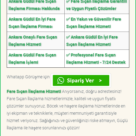
Ankara Güdül Fare Sıçan
✅ Fare Sıçan İlaçlama Garantili
İlaçlama Firması Hakkında
ve Uygun Fiyatlı Çözümler
Ankara Güdül En İyi Fare
✅ En Yakın ve Güvenilir Fare
Sıçan İlaçlama Firması
Sıçan İlaçlama Hizmeti
Ankara Onaylı Fare Sıçan
✅ Ankara Güdül En İyi Fare
İlaçlama Hizmeti
Sıçan İlaçlama Hizmeti
Ankara Güdül Fare Sıçan
✅ Profesyonel Fare Sıçan
İlaçlama İşlemi
İlaçlama Hizmeti - 7/24 Destek
Whatapp Görüşme için
Fare Sıçan İlaçlama Hizmeti
Arıyorsanız, doğru adrestesiniz!
Fare Sıçan İlaçlama hizmetlerimizle, kaliteli ve uygun fiyatlı
çözümler sunuyoruz. Böcek ve haşere ilaçlama hizmetlerinde en
iyi ekipman ve tekniklerle, müşteri memnuniyeti garantisiyle
hizmet veriyoruz. Sağlığınızı ve güvenliğinizi riske atmayın, Güçlü
İlaçlama ile haşere sorunlarınızı çözün!