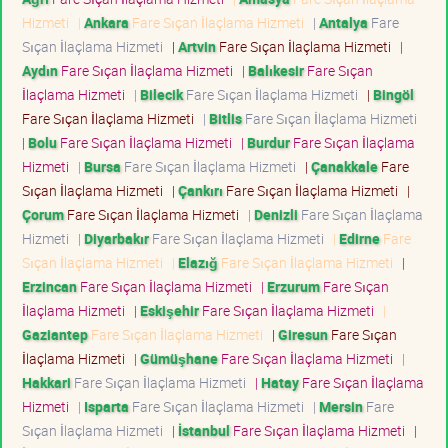
Hizmeti
|
Ankara
Fare Sıçan İlaçlama Hizmeti
|
Antalya
Fare
Sıçan İlaçlama Hizmeti
|
Artvin
Fare Sıçan İlaçlama Hizmeti
|
Aydın
Fare Sıçan İlaçlama Hizmeti
|
Balıkesir
Fare Sıçan
İlaçlama Hizmeti
|
Bilecik
Fare Sıçan İlaçlama Hizmeti
|
Bingöl
Fare Sıçan İlaçlama Hizmeti
|
Bitlis
Fare Sıçan İlaçlama Hizmeti
|
Bolu
Fare Sıçan İlaçlama Hizmeti
|
Burdur
Fare Sıçan İlaçlama
Hizmeti
|
Bursa
Fare Sıçan İlaçlama Hizmeti
|
Çanakkale
Fare
Sıçan İlaçlama Hizmeti
|
Çankırı
Fare Sıçan İlaçlama Hizmeti
|
Çorum
Fare Sıçan İlaçlama Hizmeti
|
Denizli
Fare Sıçan İlaçlama
Hizmeti
|
Diyarbakır
Fare Sıçan İlaçlama Hizmeti
|
Edirne
Fare
Sıçan İlaçlama Hizmeti
|
Elazığ
Fare Sıçan İlaçlama Hizmeti
|
Erzincan
Fare Sıçan İlaçlama Hizmeti
|
Erzurum
Fare Sıçan
İlaçlama Hizmeti
|
Eskişehir
Fare Sıçan İlaçlama Hizmeti
|
Gaziantep
Fare Sıçan İlaçlama Hizmeti
|
Giresun
Fare Sıçan
İlaçlama Hizmeti
|
Gümüşhane
Fare Sıçan İlaçlama Hizmeti
|
Hakkari
Fare Sıçan İlaçlama Hizmeti
|
Hatay
Fare Sıçan İlaçlama
Hizmeti
|
Isparta
Fare Sıçan İlaçlama Hizmeti
|
Mersin
Fare
Sıçan İlaçlama Hizmeti
|
İstanbul
Fare Sıçan İlaçlama Hizmeti
|