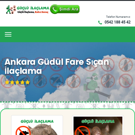
Telefon Numaramız:
0542 188 45 42
Menu
Ankara Güdül Fare Sıçan
İlaçlama