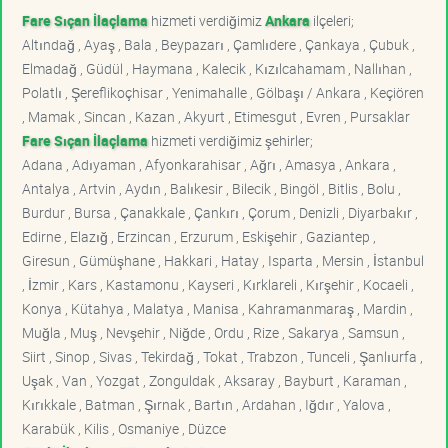
Fare Sıçan İlaçlama
hizmeti verdiğimiz
Ankara
ilçeleri;
Altındağ , Ayaş , Bala , Beypazarı , Çamlıdere , Çankaya , Çubuk ,
Elmadağ , Güdül , Haymana , Kalecik , Kızılcahamam , Nallıhan ,
Polatlı , Şereflikoçhisar , Yenimahalle , Gölbaşı / Ankara , Keçiören
, Mamak , Sincan , Kazan , Akyurt , Etimesgut , Evren , Pursaklar
Fare Sıçan İlaçlama
hizmeti verdiğimiz şehirler;
Adana , Adıyaman , Afyonkarahisar , Ağrı , Amasya , Ankara ,
Antalya , Artvin , Aydın , Balıkesir , Bilecik , Bingöl , Bitlis , Bolu ,
Burdur , Bursa , Çanakkale , Çankırı , Çorum , Denizli , Diyarbakır ,
Edirne , Elazığ , Erzincan , Erzurum , Eskişehir , Gaziantep ,
Giresun , Gümüşhane , Hakkari , Hatay , Isparta , Mersin , İstanbul
, İzmir , Kars , Kastamonu , Kayseri , Kırklareli , Kırşehir , Kocaeli ,
Konya , Kütahya , Malatya , Manisa , Kahramanmaraş , Mardin ,
Muğla , Muş , Nevşehir , Niğde , Ordu , Rize , Sakarya , Samsun ,
Siirt , Sinop , Sivas , Tekirdağ , Tokat , Trabzon , Tunceli , Şanlıurfa ,
Uşak , Van , Yozgat , Zonguldak , Aksaray , Bayburt , Karaman ,
Kırıkkale , Batman , Şırnak , Bartın , Ardahan , Iğdır , Yalova ,
Karabük , Kilis , Osmaniye , Düzce