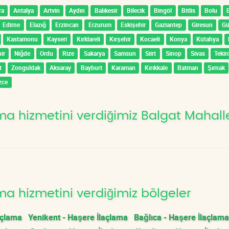
ra
Antalya
Artvin
Aydın
Balıkesir
Bilecik
Bingöl
Bitlis
Bolu
Edirne
Elazığ
Erzincan
Erzurum
Eskişehir
Gaziantep
Giresun
G
Kastamonu
Kayseri
Kırklareli
Kırşehir
Kocaeli
Konya
Kütahya
ir
Niğde
Ordu
Rize
Sakarya
Samsun
Siirt
Sinop
Sivas
Tekir
t
Zonguldak
Aksaray
Bayburt
Karaman
Kırıkkale
Batman
Şırnak
zce
a hizmetini verdiğimiz Balgat Mahalle
a hizmetini verdiğimiz bölgeler
açlama
Yenikent - Haşere İlaçlama
Bağlıca - Haşere İlaçlama