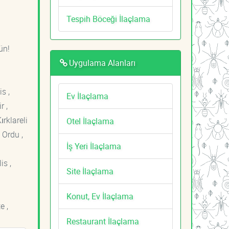
Tespih Böceği İlaçlama
ün!
Uygulama Alanları
s ,
Ev İlaçlama
r ,
ırklareli
Otel İlaçlama
 Ordu ,
İş Yeri İlaçlama
is ,
Site İlaçlama
Konut, Ev İlaçlama
e ,
Restaurant İlaçlama