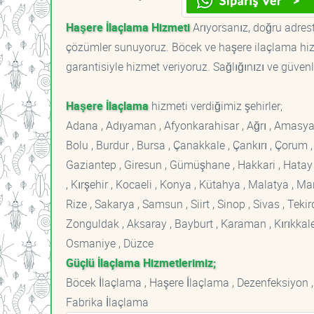
Haşere İlaçlama Hizmeti
Arıyorsanız, doğru adreste
çözümler sunuyoruz. Böcek ve haşere ilaçlama hizm
garantisiyle hizmet veriyoruz. Sağlığınızı ve güvenl
Haşere İlaçlama
hizmeti verdiğimiz şehirler;
Adana , Adıyaman , Afyonkarahisar , Ağrı , Amasya , An
Bolu , Burdur , Bursa , Çanakkale , Çankırı , Çorum , D
Gaziantep , Giresun , Gümüşhane , Hakkari , Hatay , I
, Kırşehir , Kocaeli , Konya , Kütahya , Malatya , 
Rize , Sakarya , Samsun , Siirt , Sinop , Sivas , Teki
Zonguldak , Aksaray , Bayburt , Karaman , Kırıkkale ,
Osmaniye , Düzce
Güçlü İlaçlama Hizmetlerimiz;
Böcek İlaçlama , Haşere İlaçlama , Dezenfeksiyon ,
Fabrika İlaçlama