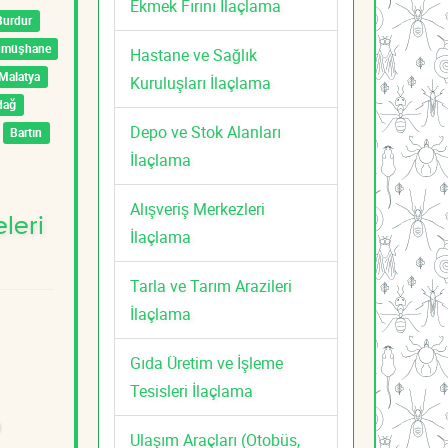
Ekmek Fırını İlaçlama
Burdur
ümüşhane
Hastane ve Sağlık
Malatya
Kuruluşları İlaçlama
dağ
Depo ve Stok Alanları
Bartın
İlaçlama
Alışveriş Merkezleri
leri
İlaçlama
Tarla ve Tarım Arazileri
İlaçlama
Gıda Üretim ve İşleme
Tesisleri İlaçlama
Ulaşım Araçları (Otobüs,