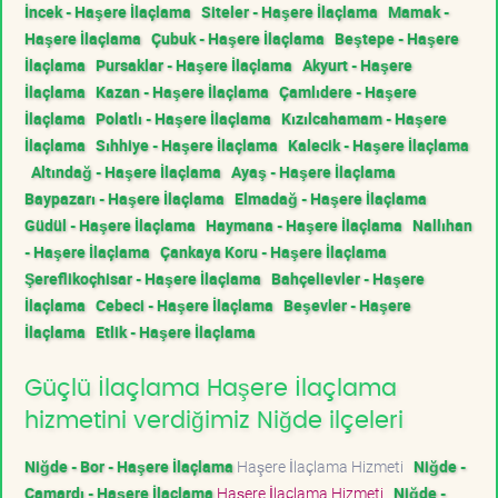
İncek - Haşere İlaçlama
Siteler - Haşere İlaçlama
Mamak -
Haşere İlaçlama
Çubuk - Haşere İlaçlama
Beştepe - Haşere
İlaçlama
Pursaklar - Haşere İlaçlama
Akyurt - Haşere
İlaçlama
Kazan - Haşere İlaçlama
Çamlıdere - Haşere
İlaçlama
Polatlı - Haşere İlaçlama
Kızılcahamam - Haşere
İlaçlama
Sıhhiye - Haşere İlaçlama
Kalecik - Haşere İlaçlama
Altındağ - Haşere İlaçlama
Ayaş - Haşere İlaçlama
Baypazarı - Haşere İlaçlama
Elmadağ - Haşere İlaçlama
Güdül - Haşere İlaçlama
Haymana - Haşere İlaçlama
Nallıhan
- Haşere İlaçlama
Çankaya Koru - Haşere İlaçlama
Şereflikoçhisar - Haşere İlaçlama
Bahçelievler - Haşere
İlaçlama
Cebeci - Haşere İlaçlama
Beşevler - Haşere
İlaçlama
Etlik - Haşere İlaçlama
Güçlü İlaçlama Haşere İlaçlama
hizmetini verdiğimiz Niğde ilçeleri
Niğde - Bor - Haşere İlaçlama
Haşere İlaçlama Hizmeti
Niğde -
Çamardı - Haşere İlaçlama
Haşere İlaçlama Hizmeti
Niğde -