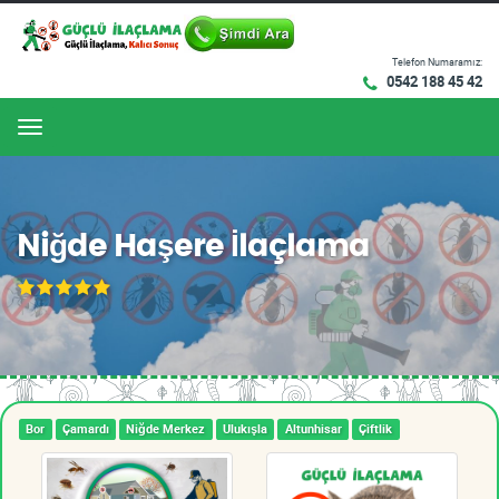
Telefon Numaramız:
0542 188 45 42
Menu
Niğde Haşere İlaçlama
Bor
Çamardı
Niğde Merkez
Ulukışla
Altunhisar
Çiftlik