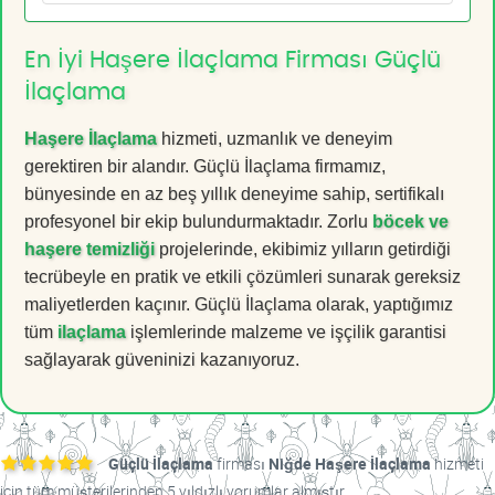
En İyi Haşere İlaçlama Firması Güçlü
İlaçlama
Haşere İlaçlama
hizmeti, uzmanlık ve deneyim
gerektiren bir alandır. Güçlü İlaçlama firmamız,
bünyesinde en az beş yıllık deneyime sahip, sertifikalı
profesyonel bir ekip bulundurmaktadır. Zorlu
böcek ve
haşere temizliği
projelerinde, ekibimiz yılların getirdiği
tecrübeyle en pratik ve etkili çözümleri sunarak gereksiz
maliyetlerden kaçınır. Güçlü İlaçlama olarak, yaptığımız
tüm
ilaçlama
işlemlerinde malzeme ve işçilik garantisi
sağlayarak güveninizi kazanıyoruz.
Güçlü İlaçlama
firması
Niğde Haşere İlaçlama
hizmeti
için tüm müşterilerinden 5 yıldızlı yorumlar almıştır.