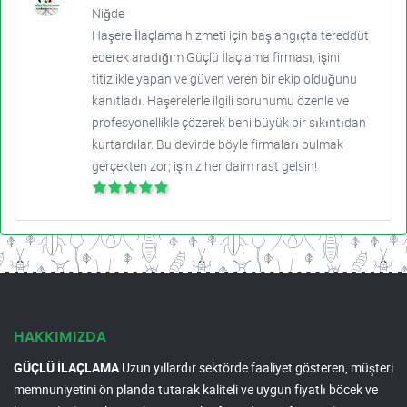
Niğde
Haşere İlaçlama hizmeti için başlangıçta tereddüt
ederek aradığım Güçlü İlaçlama firması, işini
titizlikle yapan ve güven veren bir ekip olduğunu
kanıtladı. Haşerelerle ilgili sorunumu özenle ve
profesyonellikle çözerek beni büyük bir sıkıntıdan
kurtardılar. Bu devirde böyle firmaları bulmak
gerçekten zor; işiniz her daim rast gelsin!
HAKKIMIZDA
GÜÇLÜ İLAÇLAMA
Uzun yıllardır sektörde faaliyet gösteren, müşteri
memnuniyetini ön planda tutarak kaliteli ve uygun fiyatlı böcek ve