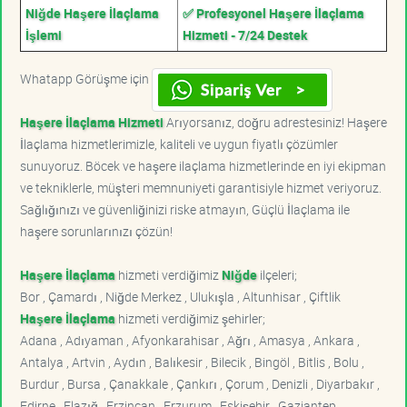
Niğde Haşere İlaçlama
✅ Profesyonel Haşere İlaçlama
İşlemi
Hizmeti - 7/24 Destek
Whatapp Görüşme için
Haşere İlaçlama Hizmeti
Arıyorsanız, doğru adrestesiniz! Haşere
İlaçlama hizmetlerimizle, kaliteli ve uygun fiyatlı çözümler
sunuyoruz. Böcek ve haşere ilaçlama hizmetlerinde en iyi ekipman
ve tekniklerle, müşteri memnuniyeti garantisiyle hizmet veriyoruz.
Sağlığınızı ve güvenliğinizi riske atmayın, Güçlü İlaçlama ile
haşere sorunlarınızı çözün!
Haşere İlaçlama
hizmeti verdiğimiz
Niğde
ilçeleri;
Bor , Çamardı , Niğde Merkez , Ulukışla , Altunhisar , Çiftlik
Haşere İlaçlama
hizmeti verdiğimiz şehirler;
Adana , Adıyaman , Afyonkarahisar , Ağrı , Amasya , Ankara ,
Antalya , Artvin , Aydın , Balıkesir , Bilecik , Bingöl , Bitlis , Bolu ,
Burdur , Bursa , Çanakkale , Çankırı , Çorum , Denizli , Diyarbakır ,
Edirne , Elazığ , Erzincan , Erzurum , Eskişehir , Gaziantep ,