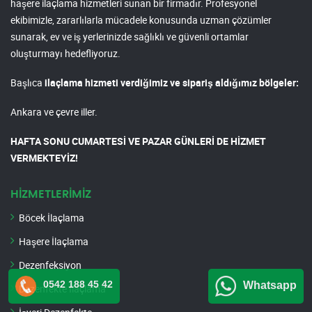
haşere ilaçlama hizmetleri sunan bir firmadır. Profesyonel
ekibimizle, zararlılarla mücadele konusunda uzman çözümler
sunarak, ev ve iş yerlerinizde sağlıklı ve güvenli ortamlar
oluşturmayı hedefliyoruz.
Başlıca
ilaçlama hizmeti verdiğimiz ve sipariş aldığımız bölgeler:
Ankara ve çevre iller.
HAFTA SONU CUMARTESİ VE PAZAR GÜNLERİ DE HİZMET
VERMEKTEYİZ!
HİZMETLERİMİZ
Böcek İlaçlama
Haşere İlaçlama
Dezenfeksiyon
0542 188 45 42
Whatsapp
Dezenfekte İlaçlama