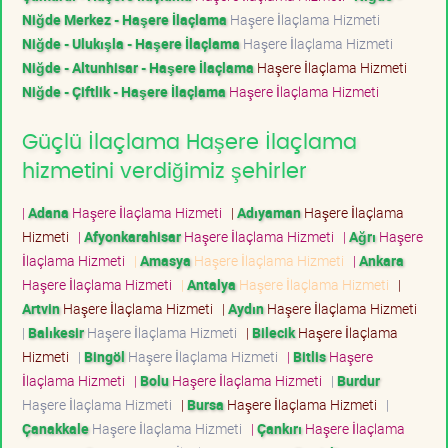
Niğde Merkez - Haşere İlaçlama
Haşere İlaçlama Hizmeti
Niğde - Ulukışla - Haşere İlaçlama
Haşere İlaçlama Hizmeti
Niğde - Altunhisar - Haşere İlaçlama
Haşere İlaçlama Hizmeti
Niğde - Çiftlik - Haşere İlaçlama
Haşere İlaçlama Hizmeti
Güçlü İlaçlama Haşere İlaçlama
hizmetini verdiğimiz şehirler
|
Adana
Haşere İlaçlama Hizmeti
|
Adıyaman
Haşere İlaçlama
Hizmeti
|
Afyonkarahisar
Haşere İlaçlama Hizmeti
|
Ağrı
Haşere
İlaçlama Hizmeti
|
Amasya
Haşere İlaçlama Hizmeti
|
Ankara
Haşere İlaçlama Hizmeti
|
Antalya
Haşere İlaçlama Hizmeti
|
Artvin
Haşere İlaçlama Hizmeti
|
Aydın
Haşere İlaçlama Hizmeti
|
Balıkesir
Haşere İlaçlama Hizmeti
|
Bilecik
Haşere İlaçlama
Hizmeti
|
Bingöl
Haşere İlaçlama Hizmeti
|
Bitlis
Haşere
İlaçlama Hizmeti
|
Bolu
Haşere İlaçlama Hizmeti
|
Burdur
Haşere İlaçlama Hizmeti
|
Bursa
Haşere İlaçlama Hizmeti
|
Çanakkale
Haşere İlaçlama Hizmeti
|
Çankırı
Haşere İlaçlama