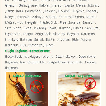
Giresun , Gümüşhane , Hakkari , Hatay , Isparta , Mersin , İstanbul
, İzmir , Kars , Kastamonu , Kayseri , Kırklareli , Kırşehir , Kocaeli ,
Konya , Kütahya , Malatya , Manisa , Kahramanmaraş , Mardin ,
Muğla , Muş , Nevşehir , Niğde , Ordu , Rize , Sakarya , Samsun ,
Siirt , Sinop , Sivas , Tekirdağ , Tokat , Trabzon , Tunceli , Şanlıurfa ,
Uşak , Van , Yozgat , Zonguldak , Aksaray , Bayburt , Karaman ,
Kırıkkale , Batman , Şırnak , Bartın , Ardahan , Iğdır , Yalova ,
Karabük , Kilis , Osmaniye , Düzce
Güçlü İlaçlama Hizmetlerimiz;
Böcek İlaçlama , Haşere İlaçlama , Dezenfeksiyon , Dezenfekte
İlaçlama , İşyeri Dezenfekte , Ev Apartman Dezenfekte , Fabrika
İlaçlama