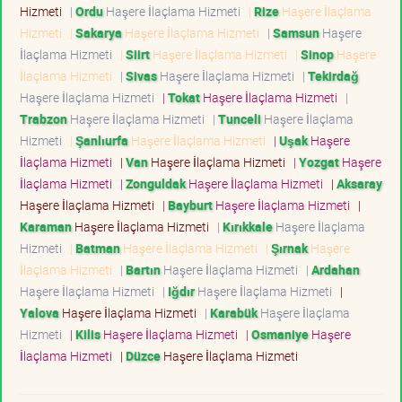
Hizmeti
|
Ordu
Haşere İlaçlama Hizmeti
|
Rize
Haşere İlaçlama
Hizmeti
|
Sakarya
Haşere İlaçlama Hizmeti
|
Samsun
Haşere
İlaçlama Hizmeti
|
Siirt
Haşere İlaçlama Hizmeti
|
Sinop
Haşere
İlaçlama Hizmeti
|
Sivas
Haşere İlaçlama Hizmeti
|
Tekirdağ
Haşere İlaçlama Hizmeti
|
Tokat
Haşere İlaçlama Hizmeti
|
Trabzon
Haşere İlaçlama Hizmeti
|
Tunceli
Haşere İlaçlama
Hizmeti
|
Şanlıurfa
Haşere İlaçlama Hizmeti
|
Uşak
Haşere
İlaçlama Hizmeti
|
Van
Haşere İlaçlama Hizmeti
|
Yozgat
Haşere
İlaçlama Hizmeti
|
Zonguldak
Haşere İlaçlama Hizmeti
|
Aksaray
Haşere İlaçlama Hizmeti
|
Bayburt
Haşere İlaçlama Hizmeti
|
Karaman
Haşere İlaçlama Hizmeti
|
Kırıkkale
Haşere İlaçlama
Hizmeti
|
Batman
Haşere İlaçlama Hizmeti
|
Şırnak
Haşere
İlaçlama Hizmeti
|
Bartın
Haşere İlaçlama Hizmeti
|
Ardahan
Haşere İlaçlama Hizmeti
|
Iğdır
Haşere İlaçlama Hizmeti
|
Yalova
Haşere İlaçlama Hizmeti
|
Karabük
Haşere İlaçlama
Hizmeti
|
Kilis
Haşere İlaçlama Hizmeti
|
Osmaniye
Haşere
İlaçlama Hizmeti
|
Düzce
Haşere İlaçlama Hizmeti