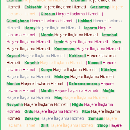
Hizmeti
|
Eskişehir
Haşere İlaçlama Hizmeti
|
Gaziantep
Haşere
İlaçlama Hizmeti
|
Giresun
Haşere İlaçlama Hizmeti
|
Gümüşhane
Haşere İlaçlama Hizmeti
|
Hakkari
Haşere İlaçlama
Hizmeti
|
Hatay
Haşere İlaçlama Hizmeti
|
Isparta
Haşere
İlaçlama Hizmeti
|
Mersin
Haşere İlaçlama Hizmeti
|
İstanbul
Haşere İlaçlama Hizmeti
|
İzmir
Haşere İlaçlama Hizmeti
|
Kars
Haşere İlaçlama Hizmeti
|
Kastamonu
Haşere İlaçlama Hizmeti
|
Kayseri
Haşere İlaçlama Hizmeti
|
Kırklareli
Haşere İlaçlama
Hizmeti
|
Kırşehir
Haşere İlaçlama Hizmeti
|
Kocaeli
Haşere
İlaçlama Hizmeti
|
Konya
Haşere İlaçlama Hizmeti
|
Kütahya
Haşere İlaçlama Hizmeti
|
Malatya
Haşere İlaçlama Hizmeti
|
Manisa
Haşere İlaçlama Hizmeti
|
Kahramanmaraş
Haşere
İlaçlama Hizmeti
|
Mardin
Haşere İlaçlama Hizmeti
|
Muğla
Haşere İlaçlama Hizmeti
|
Muş
Haşere İlaçlama Hizmeti
|
Nevşehir
Haşere İlaçlama Hizmeti
|
Niğde
Haşere İlaçlama
Hizmeti
|
Ordu
Haşere İlaçlama Hizmeti
|
Rize
Haşere İlaçlama
Hizmeti
|
Sakarya
Haşere İlaçlama Hizmeti
|
Samsun
Haşere
İlaçlama Hizmeti
|
Siirt
Haşere İlaçlama Hizmeti
|
Sinop
Haşere