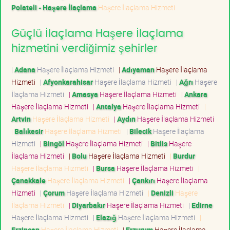
Polateli - Haşere İlaçlama
Haşere İlaçlama Hizmeti
Güçlü İlaçlama Haşere İlaçlama
hizmetini verdiğimiz şehirler
|
Adana
Haşere İlaçlama Hizmeti
|
Adıyaman
Haşere İlaçlama
Hizmeti
|
Afyonkarahisar
Haşere İlaçlama Hizmeti
|
Ağrı
Haşere
İlaçlama Hizmeti
|
Amasya
Haşere İlaçlama Hizmeti
|
Ankara
Haşere İlaçlama Hizmeti
|
Antalya
Haşere İlaçlama Hizmeti
|
Artvin
Haşere İlaçlama Hizmeti
|
Aydın
Haşere İlaçlama Hizmeti
|
Balıkesir
Haşere İlaçlama Hizmeti
|
Bilecik
Haşere İlaçlama
Hizmeti
|
Bingöl
Haşere İlaçlama Hizmeti
|
Bitlis
Haşere
İlaçlama Hizmeti
|
Bolu
Haşere İlaçlama Hizmeti
|
Burdur
Haşere İlaçlama Hizmeti
|
Bursa
Haşere İlaçlama Hizmeti
|
Çanakkale
Haşere İlaçlama Hizmeti
|
Çankırı
Haşere İlaçlama
Hizmeti
|
Çorum
Haşere İlaçlama Hizmeti
|
Denizli
Haşere
İlaçlama Hizmeti
|
Diyarbakır
Haşere İlaçlama Hizmeti
|
Edirne
Haşere İlaçlama Hizmeti
|
Elazığ
Haşere İlaçlama Hizmeti
|
Erzincan
Haşere İlaçlama Hizmeti
|
Erzurum
Haşere İlaçlama