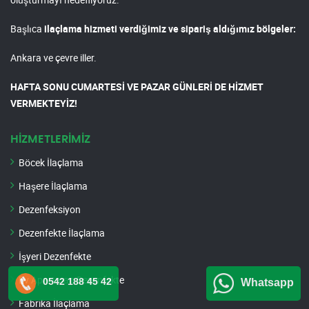
Başlıca
ilaçlama hizmeti verdiğimiz ve sipariş aldığımız bölgeler:
Ankara ve çevre iller.
HAFTA SONU CUMARTESİ VE PAZAR GÜNLERİ DE HİZMET
VERMEKTEYİZ!
HİZMETLERİMİZ
Böcek İlaçlama
Haşere İlaçlama
Dezenfeksiyon
Dezenfekte İlaçlama
İşyeri Dezenfekte
Ev Apartman Dezenfekte
0542 188 45 42
Whatsapp
Fabrika İlaçlama