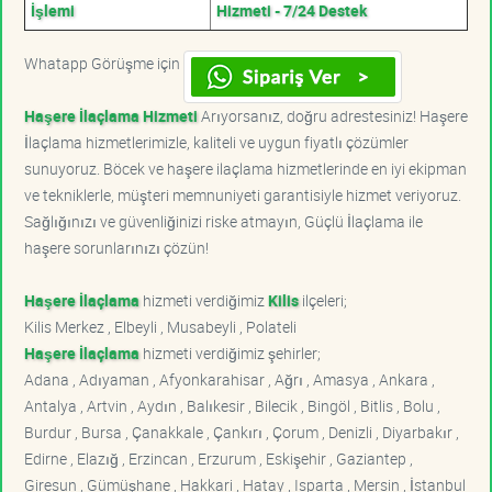
İşlemi
Hizmeti - 7/24 Destek
Whatapp Görüşme için
Haşere İlaçlama Hizmeti
Arıyorsanız, doğru adrestesiniz! Haşere
İlaçlama hizmetlerimizle, kaliteli ve uygun fiyatlı çözümler
sunuyoruz. Böcek ve haşere ilaçlama hizmetlerinde en iyi ekipman
ve tekniklerle, müşteri memnuniyeti garantisiyle hizmet veriyoruz.
Sağlığınızı ve güvenliğinizi riske atmayın, Güçlü İlaçlama ile
haşere sorunlarınızı çözün!
Haşere İlaçlama
hizmeti verdiğimiz
Kilis
ilçeleri;
Kilis Merkez , Elbeyli , Musabeyli , Polateli
Haşere İlaçlama
hizmeti verdiğimiz şehirler;
Adana , Adıyaman , Afyonkarahisar , Ağrı , Amasya , Ankara ,
Antalya , Artvin , Aydın , Balıkesir , Bilecik , Bingöl , Bitlis , Bolu ,
Burdur , Bursa , Çanakkale , Çankırı , Çorum , Denizli , Diyarbakır ,
Edirne , Elazığ , Erzincan , Erzurum , Eskişehir , Gaziantep ,
Giresun , Gümüşhane , Hakkari , Hatay , Isparta , Mersin , İstanbul