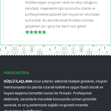
titizlikle yapan ve güven veren bir ekip olduğunu
kanıtladı. Haşerelerle ilgili sorunumu özenle ve
profesyonellikle çözerek beni büyük bir sıkıntıdan
kurtardılar. Bu devirde böyle firmaları bulmak
gerçekten zor; işiniz her daim rast gelsin!
HAKKIMIZDA
GÜÇLÜ İLAÇLAMA
Uzun yıllardır sektörde faaliyet gösteren, müşteri
memnuniyetini ön planda tutarak kaliteli ve uygun fiyatlı böcek ve
haşere ilaçlama hizmetleri sunan bir firmadır. Profesyonel
ekibimizle, zararlılarla mücadele konusunda uzman çözümler
sunarak, ev ve iş yerlerinizde sağlıklı ve güvenli ortamlar
oluşturmayı hedefliyoruz.