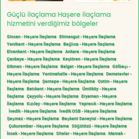
Güçlü İlaçlama Haşere İlaçlama
hizmetini verdiğimiz bölgeler
Sincan - Haşere İlaçlama
Etimesgut - Haşere İlaçlama
Yenikent - Haşere İlaçlama
Bağlıca - Haşere İlaçlama
Elvankent - Haşere İlaçlama
Ankara - Haşere İlaçlama
Çankaya - Haşere İlaçlama
Keçiören - Haşere İlaçlama
Dikmen - Haşere İlaçlama
Balgat - Haşere İlaçlama
Gölbaşı -
Haşere İlaçlama
Yenimahalle - Haşere İlaçlama
Demetevler -
Haşere İlaçlama
Şentepe - Haşere İlaçlama
Ostim - Haşere
İlaçlama
Batıkent - Haşere İlaçlama
Ümitköy - Haşere
İlaçlama
Çayyolu - Haşere İlaçlama
Eryaman - Haşere
İlaçlama
Kızılay - Haşere İlaçlama
Yapracık - Haşere İlaçlama
İvedik - Haşere İlaçlama
İvedik OSB - Haşere İlaçlama
Şaşmaz - Haşere İlaçlama
Başkent Sanayisi - Haşere İlaçlama
Çukurambar - Haşere İlaçlama
Söğütözü - Haşere İlaçlama
İncek - Haşere İlaçlama
Siteler - Haşere İlaçlama
Mamak -