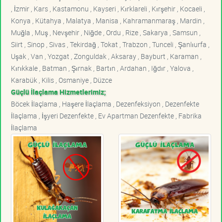
, İzmir , Kars , Kastamonu , Kayseri , Kırklareli , Kırşehir , Kocaeli ,
Konya , Kütahya , Malatya , Manisa , Kahramanmaraş , Mardin ,
Muğla , Muş , Nevşehir , Niğde , Ordu , Rize , Sakarya , Samsun ,
Siirt , Sinop , Sivas , Tekirdağ , Tokat , Trabzon , Tunceli , Şanlıurfa ,
Uşak , Van , Yozgat , Zonguldak , Aksaray , Bayburt , Karaman ,
Kırıkkale , Batman , Şırnak , Bartın , Ardahan , Iğdır , Yalova ,
Karabük , Kilis , Osmaniye , Düzce
Güçlü İlaçlama Hizmetlerimiz;
Böcek İlaçlama , Haşere İlaçlama , Dezenfeksiyon , Dezenfekte
İlaçlama , İşyeri Dezenfekte , Ev Apartman Dezenfekte , Fabrika
İlaçlama