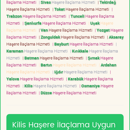
İlaçlama Hizmeti
|
Sivas
Haşere İlaçlama Hizmeti
|
Tekirdağ
Haşere İlaçlama Hizmeti
|
Tokat
Haşere İlaçlama Hizmeti
|
Trabzon
Haşere İlaçlama Hizmeti
|
Tunceli
Haşere İlaçlama
Hizmeti
|
Şanlıurfa
Haşere İlaçlama Hizmeti
|
Uşak
Haşere
İlaçlama Hizmeti
|
Van
Haşere İlaçlama Hizmeti
|
Yozgat
Haşere
İlaçlama Hizmeti
|
Zonguldak
Haşere İlaçlama Hizmeti
|
Aksaray
Haşere İlaçlama Hizmeti
|
Bayburt
Haşere İlaçlama Hizmeti
|
Karaman
Haşere İlaçlama Hizmeti
|
Kırıkkale
Haşere İlaçlama
Hizmeti
|
Batman
Haşere İlaçlama Hizmeti
|
Şırnak
Haşere
İlaçlama Hizmeti
|
Bartın
Haşere İlaçlama Hizmeti
|
Ardahan
Haşere İlaçlama Hizmeti
|
Iğdır
Haşere İlaçlama Hizmeti
|
Yalova
Haşere İlaçlama Hizmeti
|
Karabük
Haşere İlaçlama
Hizmeti
|
Kilis
Haşere İlaçlama Hizmeti
|
Osmaniye
Haşere
İlaçlama Hizmeti
|
Düzce
Haşere İlaçlama Hizmeti
Kilis Haşere İlaçlama Uygun