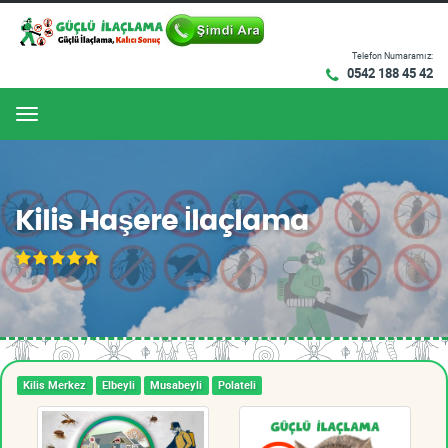
Telefon Numaramız:
0542 188 45 42
Menu
Kilis Haşere İlaçlama
Kilis Merkez
Elbeyli
Musabeyli
Polateli