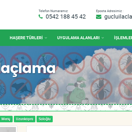
Telefon Numaramız:
Eposta Adresimiz :
0542 188 45 42
gucluilac
HAŞERE TÜRLERİ
UYGULAMA ALANLARI
İŞLEMLE
İlaçlama
Meriç
Uzunköprü
Süloğlu