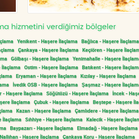
a hizmetini verdiğimiz bölgeler
açlama
Yenikent - Haşere İlaçlama
Bağlıca - Haşere İlaçlama
açlama
Çankaya - Haşere İlaçlama
Keçiören - Haşere İlaçla
lama
Gölbaşı - Haşere İlaçlama
Yenimahalle - Haşere İlaçlam
 İlaçlama
Ostim - Haşere İlaçlama
Batıkent - Haşere İlaçla
açlama
Eryaman - Haşere İlaçlama
Kızılay - Haşere İlaçlama
lama
İvedik OSB - Haşere İlaçlama
Şaşmaz - Haşere İlaçlam
 - Haşere İlaçlama
Söğütözü - Haşere İlaçlama
İncek - Haş
ere İlaçlama
Çubuk - Haşere İlaçlama
Beştepe - Haşere İl
açlama
Kazan - Haşere İlaçlama
Çamlıdere - Haşere İlaçlama
 İlaçlama
Sıhhiye - Haşere İlaçlama
Kalecik - Haşere İlaçl
ama
Baypazarı - Haşere İlaçlama
Elmadağ - Haşere İlaçlama
Nallıhan - Haşere İlaçlama
Çankaya Koru - Haşere İlaçlama