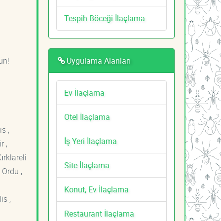
Tespih Böceği İlaçlama
Uygulama Alanları
ün!
Ev İlaçlama
Otel İlaçlama
s ,
İş Yeri İlaçlama
r ,
ırklareli
Site İlaçlama
 Ordu ,
Konut, Ev İlaçlama
is ,
Restaurant İlaçlama