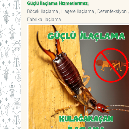
Güçlü İlaçlama Hizmetlerimiz;
Böcek İlaçlama , Haşere İlaçlama , Dezenfeksiyon ,
Fabrika İlaçlama