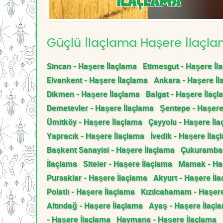
Güçlü İlaçlama Haşere İlaçlam
Sincan - Haşere İlaçlama
Etimesgut - Haşere İl
Elvankent - Haşere İlaçlama
Ankara - Haşere İl
Dikmen - Haşere İlaçlama
Balgat - Haşere İlaç
Demetevler - Haşere İlaçlama
Şentepe - Haşere
Ümitköy - Haşere İlaçlama
Çayyolu - Haşere İl
Yapracık - Haşere İlaçlama
İvedik - Haşere İlaç
Başkent Sanayisi - Haşere İlaçlama
Çukurambar
İlaçlama
Siteler - Haşere İlaçlama
Mamak - Haş
Pursaklar - Haşere İlaçlama
Akyurt - Haşere İl
Polatlı - Haşere İlaçlama
Kızılcahamam - Haşere
Altındağ - Haşere İlaçlama
Ayaş - Haşere İlaçl
- Haşere İlaçlama
Haymana - Haşere İlaçlama