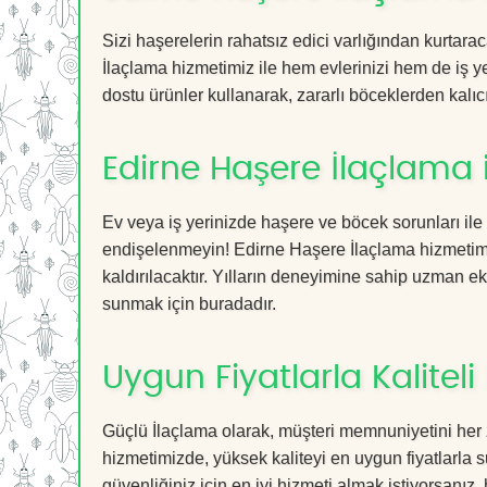
Sizi haşerelerin rahatsız edici varlığından kurtar
İlaçlama hizmetimiz ile hem evlerinizi hem de iş ye
dostu ürünler kullanarak, zararlı böceklerden kalıcı
Edirne Haşere İlaçlama 
Ev veya iş yerinizde haşere ve böcek sorunları ile
endişelenmeyin! Edirne Haşere İlaçlama hizmetimiz
kaldırılacaktır. Yılların deneyimine sahip uzman ekib
sunmak için buradadır.
Uygun Fiyatlarla Kaliteli
Güçlü İlaçlama olarak, müşteri memnuniyetini her 
hizmetimizde, yüksek kaliteyi en uygun fiyatlarla 
güvenliğiniz için en iyi hizmeti almak istiyorsanız, 