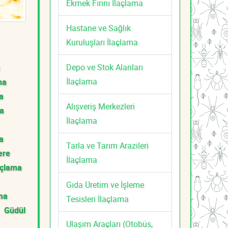
Ekmek Fırını İlaçlama
Hastane ve Sağlık
Kuruluşları İlaçlama
Depo ve Stok Alanları
İlaçlama
ma
a
Alışveriş Merkezleri
ma
İlaçlama
a
Tarla ve Tarım Arazileri
ere
İlaçlama
açlama
Gıda Üretim ve İşleme
ama
Tesisleri İlaçlama
Güdül
Ulaşım Araçları (Otobüs,