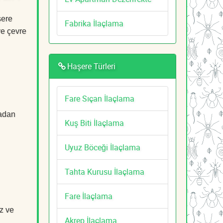
şere
Fabrika İlaçlama
ve çevre
Haşere Türleri
Fare Sıçan İlaçlama
tadan
Kuş Biti İlaçlama
Uyuz Böceği İlaçlama
Tahta Kurusu İlaçlama
Fare İlaçlama
z ve
Akrep İlaçlama