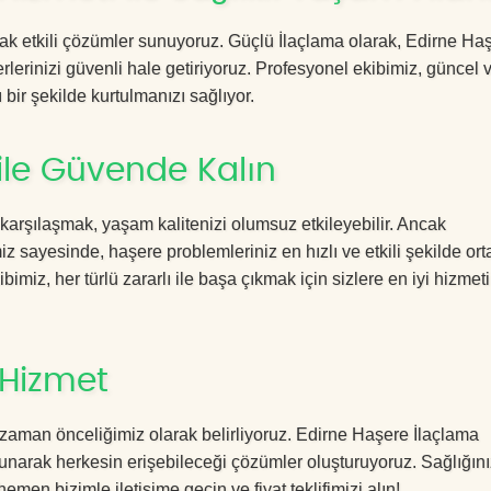
acak etkili çözümler sunuyoruz. Güçlü İlaçlama olarak, Edirne Ha
rlerinizi güvenli hale getiriyoruz. Profesyonel ekibimiz, güncel 
 bir şekilde kurtulmanızı sağlıyor.
ile Güvende Kalın
 karşılaşmak, yaşam kalitenizi olumsuz etkileyebilir. Ancak
 sayesinde, haşere problemleriniz en hızlı ve etkili şekilde or
imiz, her türlü zararlı ile başa çıkmak için sizlere en iyi hizmeti
 Hizmet
zaman önceliğimiz olarak belirliyoruz. Edirne Haşere İlaçlama
sunarak herkesin erişebileceği çözümler oluşturuyoruz. Sağlığını
hemen bizimle iletişime geçin ve fiyat teklifimizi alın!