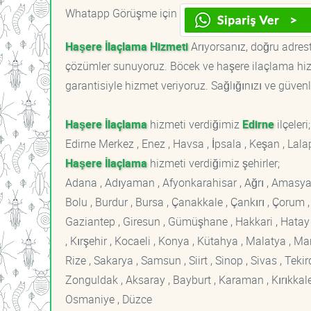
Whatapp Görüşme için
Haşere İlaçlama Hizmeti
Arıyorsanız, doğru adreste
çözümler sunuyoruz. Böcek ve haşere ilaçlama hizm
garantisiyle hizmet veriyoruz. Sağlığınızı ve güvenl
Haşere İlaçlama
hizmeti verdiğimiz
Edirne
ilçeleri;
Edirne Merkez , Enez , Havsa , İpsala , Keşan , Lal
Haşere İlaçlama
hizmeti verdiğimiz şehirler;
Adana , Adıyaman , Afyonkarahisar , Ağrı , Amasya , An
Bolu , Burdur , Bursa , Çanakkale , Çankırı , Çorum , D
Gaziantep , Giresun , Gümüşhane , Hakkari , Hatay , I
, Kırşehir , Kocaeli , Konya , Kütahya , Malatya , 
Rize , Sakarya , Samsun , Siirt , Sinop , Sivas , Teki
Zonguldak , Aksaray , Bayburt , Karaman , Kırıkkale ,
Osmaniye , Düzce