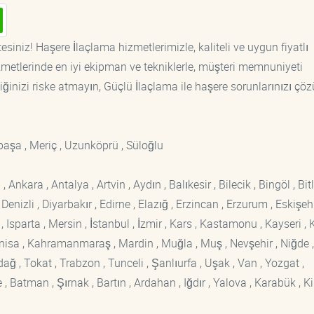
siniz! Haşere İlaçlama hizmetlerimizle, kaliteli ve uygun fiyatlı
etlerinde en iyi ekipman ve tekniklerle, müşteri memnuniyeti
iğinizi riske atmayın, Güçlü İlaçlama ile haşere sorunlarınızı çöz
apaşa , Meriç , Uzunköprü , Süloğlu
kara , Antalya , Artvin , Aydın , Balıkesir , Bilecik , Bingöl , Bitli
enizli , Diyarbakır , Edirne , Elazığ , Erzincan , Erzurum , Eskişehi
sparta , Mersin , İstanbul , İzmir , Kars , Kastamonu , Kayseri , K
Manisa , Kahramanmaraş , Mardin , Muğla , Muş , Nevşehir , Niğde ,
rdağ , Tokat , Trabzon , Tunceli , Şanlıurfa , Uşak , Van , Yozgat ,
 Batman , Şırnak , Bartın , Ardahan , Iğdır , Yalova , Karabük , Kil