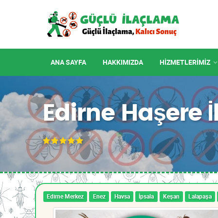
ANA SAYFA
HAKKIMIZDA
HIZMETLERIMIZ
Edirne Haşere 
Edirne Merkez
Enez
Havsa
İpsala
Keşan
Lalapaşa