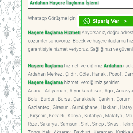
Ardahan Haşere İlaçlama İşlemi
Whatapp Görüşme için
Haşere İlaçlama Hizmeti
Arıyorsanız, doğru adreste
çözümler sunuyoruz. Böcek ve haşere ilaçlama hizm
garantisiyle hizmet veriyoruz. Sağlığınızı ve güvenl
Haşere İlaçlama
hizmeti verdiğimiz
Ardahan
ilçele
Ardahan Merkez , Çıldır , Göle , Hanak , Posof , Da
Haşere İlaçlama
hizmeti verdiğimiz şehirler;
Adana , Adıyaman , Afyonkarahisar , Ağrı , Amasya , An
Bolu , Burdur , Bursa , Çanakkale , Çankırı , Çorum , D
Gaziantep , Giresun , Gümüşhane , Hakkari , Hatay , I
, Kırşehir , Kocaeli , Konya , Kütahya , Malatya , 
Rize , Sakarya , Samsun , Siirt , Sinop , Sivas , Teki
Zonguldak , Aksaray , Bayburt , Karaman , Kırıkkale ,