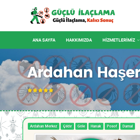
ANA SAYFA
HAKKIMIZDA
HIZMETLERIMIZ
Ardahan Haşer
Ardahan Merkez
Çıldır
Göle
Hanak
Posof
Damal