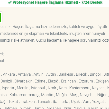
✅ Profesyonel Haşere İlaçlama Hizmeti - 7/24 Destek
siniz! Haşere İlaçlama hizmetlerimizle, kaliteli ve uygun fiyatlı
etlerinde en iyi ekipman ve tekniklerle, müşteri memnuniyeti
iğinizi riske atmayın, Güçlü İlaçlama ile haşere sorunlarınızı çöz
ri;
mal
kara , Antalya , Artvin , Aydın , Balıkesir , Bilecik , Bingöl , Bitli
enizli , Diyarbakır , Edirne , Elazığ , Erzincan , Erzurum , Eskişehi
sparta , Mersin , İstanbul , İzmir , Kars , Kastamonu , Kayseri , K
Manisa , Kahramanmaraş , Mardin , Muğla , Muş , Nevşehir , Niğde ,
rdağ , Tokat , Trabzon , Tunceli , Şanlıurfa , Uşak , Van , Yozgat ,
 Batman , Şırnak , Bartın , Ardahan , Iğdır , Yalova , Karabük , Kil