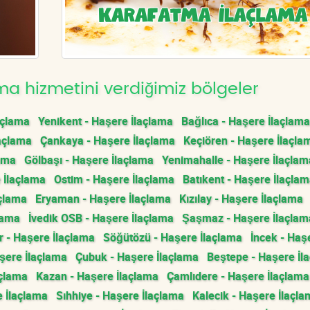
a hizmetini verdiğimiz bölgeler
açlama
Yenikent - Haşere İlaçlama
Bağlıca - Haşere İlaçlama
açlama
Çankaya - Haşere İlaçlama
Keçiören - Haşere İlaçla
lama
Gölbaşı - Haşere İlaçlama
Yenimahalle - Haşere İlaçlam
 İlaçlama
Ostim - Haşere İlaçlama
Batıkent - Haşere İlaçla
açlama
Eryaman - Haşere İlaçlama
Kızılay - Haşere İlaçlama
lama
İvedik OSB - Haşere İlaçlama
Şaşmaz - Haşere İlaçlam
 - Haşere İlaçlama
Söğütözü - Haşere İlaçlama
İncek - Haş
ere İlaçlama
Çubuk - Haşere İlaçlama
Beştepe - Haşere İl
açlama
Kazan - Haşere İlaçlama
Çamlıdere - Haşere İlaçlama
 İlaçlama
Sıhhiye - Haşere İlaçlama
Kalecik - Haşere İlaçl