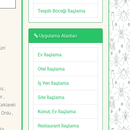
Tespih Böceği İlaçlama
Uygulama Alanları
ün!
Ev İlaçlama
Otel İlaçlama
İş Yeri İlaçlama
s ,
r ,
Site İlaçlama
ırklareli
Konut, Ev İlaçlama
 Ordu ,
Restaurant İlaçlama
is ,