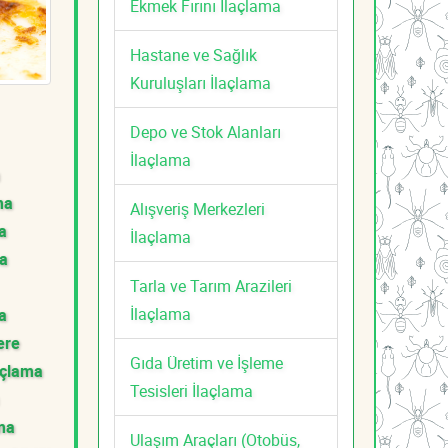
Ekmek Fırını İlaçlama
Hastane ve Sağlık
Kuruluşları İlaçlama
Depo ve Stok Alanları
İlaçlama
ma
Alışveriş Merkezleri
a
İlaçlama
ma
Tarla ve Tarım Arazileri
İlaçlama
a
ere
Gıda Üretim ve İşleme
açlama
Tesisleri İlaçlama
ama
Ulaşım Araçları (Otobüs,