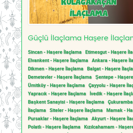
Güçlü İlaçlama Haşere İlaçlam
Sincan - Haşere İlaçlama
Etimesgut - Haşere İl
Elvankent - Haşere İlaçlama
Ankara - Haşere İl
Dikmen - Haşere İlaçlama
Balgat - Haşere İlaç
Demetevler - Haşere İlaçlama
Şentepe - Haşere
Ümitköy - Haşere İlaçlama
Çayyolu - Haşere İl
Yapracık - Haşere İlaçlama
İvedik - Haşere İlaç
Başkent Sanayisi - Haşere İlaçlama
Çukurambar
İlaçlama
Siteler - Haşere İlaçlama
Mamak - Haş
Pursaklar - Haşere İlaçlama
Akyurt - Haşere İl
Polatlı - Haşere İlaçlama
Kızılcahamam - Haşere