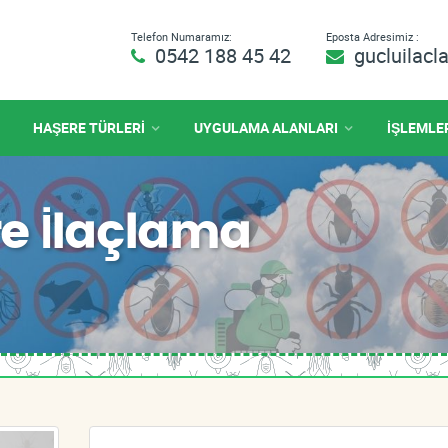
Telefon Numaramız:
Eposta Adresimiz :
0542 188 45 42
gucluilac
HAŞERE TÜRLERİ
UYGULAMA ALANLARI
İŞLEMLE
e İlaçlama