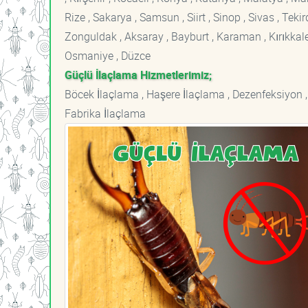
Rize , Sakarya , Samsun , Siirt , Sinop , Sivas , Teki
Zonguldak , Aksaray , Bayburt , Karaman , Kırıkkale ,
Osmaniye , Düzce
Güçlü İlaçlama Hizmetlerimiz;
Böcek İlaçlama , Haşere İlaçlama , Dezenfeksiyon ,
Fabrika İlaçlama