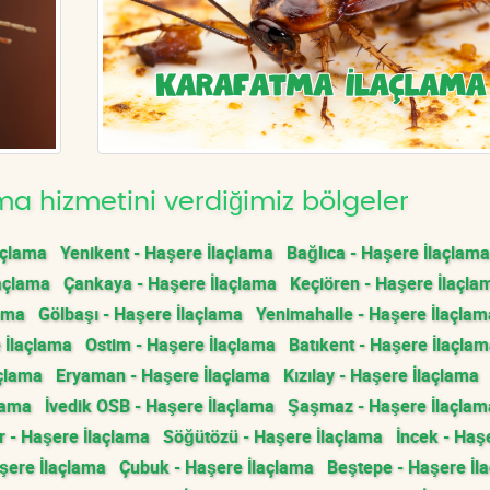
a hizmetini verdiğimiz bölgeler
açlama
Yenikent - Haşere İlaçlama
Bağlıca - Haşere İlaçlama
açlama
Çankaya - Haşere İlaçlama
Keçiören - Haşere İlaçla
lama
Gölbaşı - Haşere İlaçlama
Yenimahalle - Haşere İlaçlam
 İlaçlama
Ostim - Haşere İlaçlama
Batıkent - Haşere İlaçla
açlama
Eryaman - Haşere İlaçlama
Kızılay - Haşere İlaçlama
lama
İvedik OSB - Haşere İlaçlama
Şaşmaz - Haşere İlaçlam
 - Haşere İlaçlama
Söğütözü - Haşere İlaçlama
İncek - Haş
ere İlaçlama
Çubuk - Haşere İlaçlama
Beştepe - Haşere İl