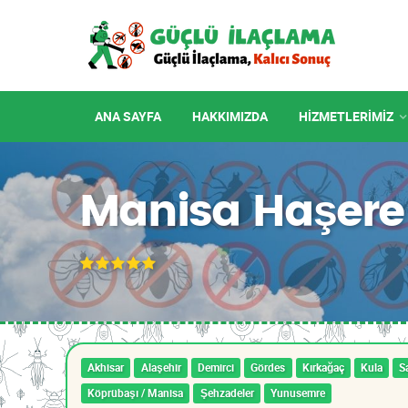
ANA SAYFA
HAKKIMIZDA
HIZMETLERIMIZ
Manisa Haşere
Akhisar
Alaşehir
Demirci
Gördes
Kırkağaç
Kula
Sa
Köprübaşı / Manisa
Şehzadeler
Yunusemre