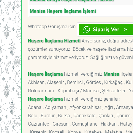
Manisa Haşere İlaçlama İşlemi
Whatapp Görüşme için
Haşere İlaçlama Hizmeti
Arıyorsanız, doğru adreste
çözümler sunuyoruz. Böcek ve haşere ilaçlama hizm
garantisiyle hizmet veriyoruz. Sağlığınızı ve güvenl
Haşere İlaçlama
hizmeti verdiğimiz
Manisa
ilçeler
Akhisar , Alaşehir , Demirci , Gördes , Kırkağaç , Kula
Gölmarmara , Köprübaşı / Manisa , Şehzadeler , 
Haşere İlaçlama
hizmeti verdiğimiz şehirler;
Adana , Adıyaman , Afyonkarahisar , Ağrı , Amasya , An
Bolu , Burdur , Bursa , Çanakkale , Çankırı , Çorum , D
Gaziantep , Giresun , Gümüşhane , Hakkari , Hatay , I
, Kırşehir , Kocaeli , Konya , Kütahya , Malatya , 