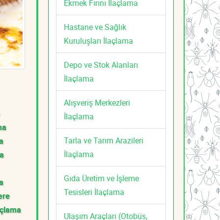
Ekmek Fırını İlaçlama
Hastane ve Sağlık
Kuruluşları İlaçlama
Depo ve Stok Alanları
İlaçlama
Alışveriş Merkezleri
İlaçlama
ma
Tarla ve Tarım Arazileri
a
İlaçlama
ma
Gıda Üretim ve İşleme
a
Tesisleri İlaçlama
ere
açlama
Ulaşım Araçları (Otobüs,