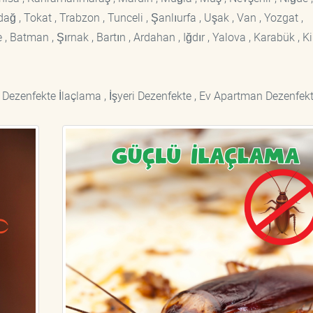
rdağ , Tokat , Trabzon , Tunceli , Şanlıurfa , Uşak , Van , Yozgat ,
 Batman , Şırnak , Bartın , Ardahan , Iğdır , Yalova , Karabük , Kil
 Dezenfekte İlaçlama , İşyeri Dezenfekte , Ev Apartman Dezenfekt