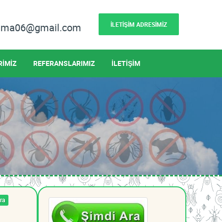
İLETİŞİM ADRESİMİZ
lama06@gmail.com
RİMİZ
REFERANSLARIMIZ
İLETİŞİM
ra