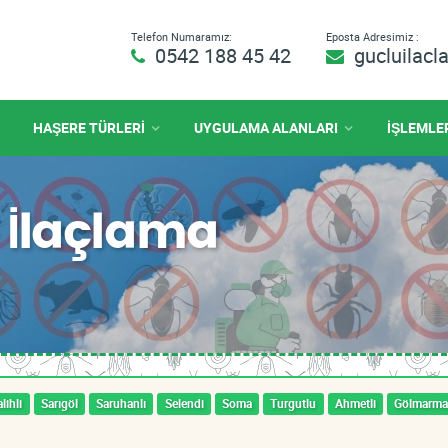
Telefon Numaramız:
Eposta Adresimiz :
0542 188 45 42
gucluilac
HAŞERE TÜRLERİ
UYGULAMA ALANLARI
İŞLEMLE
 İlaçlama
lihli
Sarıgöl
Saruhanlı
Selendi
Soma
Turgutlu
Ahmetli
Gölmarma