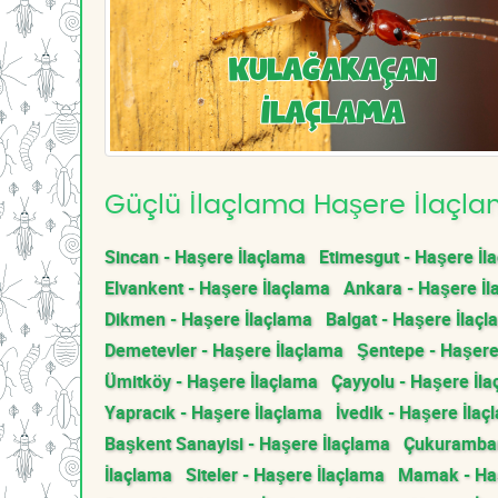
Güçlü İlaçlama Haşere İlaçlam
Sincan - Haşere İlaçlama
Etimesgut - Haşere İl
Elvankent - Haşere İlaçlama
Ankara - Haşere İl
Dikmen - Haşere İlaçlama
Balgat - Haşere İlaç
Demetevler - Haşere İlaçlama
Şentepe - Haşere
Ümitköy - Haşere İlaçlama
Çayyolu - Haşere İl
Yapracık - Haşere İlaçlama
İvedik - Haşere İlaç
Başkent Sanayisi - Haşere İlaçlama
Çukurambar
İlaçlama
Siteler - Haşere İlaçlama
Mamak - Haş