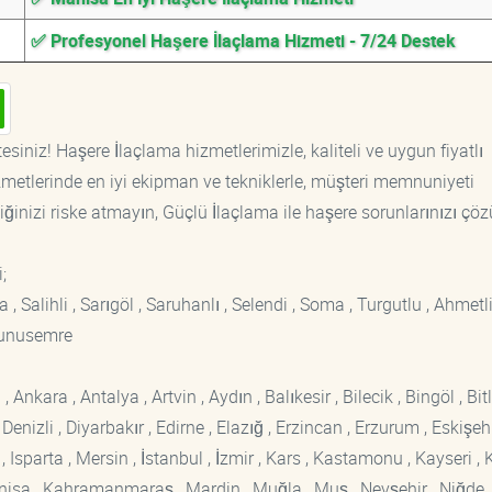
✅ Profesyonel Haşere İlaçlama Hizmeti - 7/24 Destek
siniz! Haşere İlaçlama hizmetlerimizle, kaliteli ve uygun fiyatlı
etlerinde en iyi ekipman ve tekniklerle, müşteri memnuniyeti
iğinizi riske atmayın, Güçlü İlaçlama ile haşere sorunlarınızı çöz
i;
 , Salihli , Sarıgöl , Saruhanlı , Selendi , Soma , Turgutlu , Ahmetli
Yunusemre
kara , Antalya , Artvin , Aydın , Balıkesir , Bilecik , Bingöl , Bitli
enizli , Diyarbakır , Edirne , Elazığ , Erzincan , Erzurum , Eskişehi
sparta , Mersin , İstanbul , İzmir , Kars , Kastamonu , Kayseri , K
Manisa , Kahramanmaraş , Mardin , Muğla , Muş , Nevşehir , Niğde ,