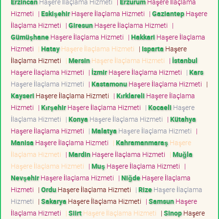
Erzincan
Haşere İlaçlama Hizmeti
|
Erzurum
Haşere İlaçlama
Hizmeti
|
Eskişehir
Haşere İlaçlama Hizmeti
|
Gaziantep
Haşere
İlaçlama Hizmeti
|
Giresun
Haşere İlaçlama Hizmeti
|
Gümüşhane
Haşere İlaçlama Hizmeti
|
Hakkari
Haşere İlaçlama
Hizmeti
|
Hatay
Haşere İlaçlama Hizmeti
|
Isparta
Haşere
İlaçlama Hizmeti
|
Mersin
Haşere İlaçlama Hizmeti
|
İstanbul
Haşere İlaçlama Hizmeti
|
İzmir
Haşere İlaçlama Hizmeti
|
Kars
Haşere İlaçlama Hizmeti
|
Kastamonu
Haşere İlaçlama Hizmeti
|
Kayseri
Haşere İlaçlama Hizmeti
|
Kırklareli
Haşere İlaçlama
Hizmeti
|
Kırşehir
Haşere İlaçlama Hizmeti
|
Kocaeli
Haşere
İlaçlama Hizmeti
|
Konya
Haşere İlaçlama Hizmeti
|
Kütahya
Haşere İlaçlama Hizmeti
|
Malatya
Haşere İlaçlama Hizmeti
|
Manisa
Haşere İlaçlama Hizmeti
|
Kahramanmaraş
Haşere
İlaçlama Hizmeti
|
Mardin
Haşere İlaçlama Hizmeti
|
Muğla
Haşere İlaçlama Hizmeti
|
Muş
Haşere İlaçlama Hizmeti
|
Nevşehir
Haşere İlaçlama Hizmeti
|
Niğde
Haşere İlaçlama
Hizmeti
|
Ordu
Haşere İlaçlama Hizmeti
|
Rize
Haşere İlaçlama
Hizmeti
|
Sakarya
Haşere İlaçlama Hizmeti
|
Samsun
Haşere
İlaçlama Hizmeti
|
Siirt
Haşere İlaçlama Hizmeti
|
Sinop
Haşere