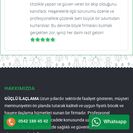
titizlikle yapan ve güven veren bir ekip olduğunu
kanıtladı. Haşerelerle ilgili sorunumu özenle ve
profesyonellikle çözerek beni büyük bir sıkıntıdan
kurtardılar. Bu devirde böyle firmaları bulmak
gerçekten zor; işiniz her daim rast gelsin!
HAKKIMIZDA
GÜÇLÜ İLAÇLAMA
Uzun yıllardır sektörde faaliyet gösteren, müşteri
memnuniyetini ön planda tutarak kaliteli ve uygun fiyatlı böcek ve
haşere ilaçlama hizmetleri sunan bir firmadır. Profesyonel
ekibimizle, zararlılarla mücadele konusunda uzman çözümler
0542 188 45 42
Whatsapp
sunarak, ev ve iş yerlerinizde sağlıklı ve güvenli ortamlar