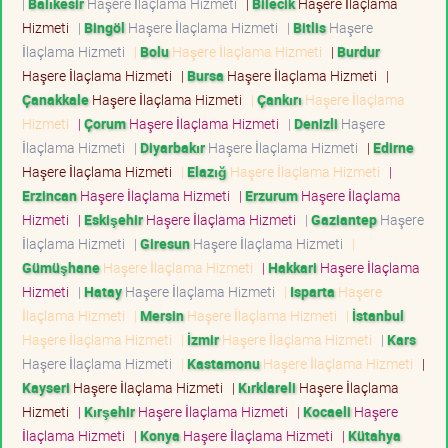
|
Balıkesir
Haşere İlaçlama Hizmeti
|
Bilecik
Haşere İlaçlama
Hizmeti
|
Bingöl
Haşere İlaçlama Hizmeti
|
Bitlis
Haşere
İlaçlama Hizmeti
|
Bolu
Haşere İlaçlama Hizmeti
|
Burdur
Haşere İlaçlama Hizmeti
|
Bursa
Haşere İlaçlama Hizmeti
|
Çanakkale
Haşere İlaçlama Hizmeti
|
Çankırı
Haşere İlaçlama
Hizmeti
|
Çorum
Haşere İlaçlama Hizmeti
|
Denizli
Haşere
İlaçlama Hizmeti
|
Diyarbakır
Haşere İlaçlama Hizmeti
|
Edirne
Haşere İlaçlama Hizmeti
|
Elazığ
Haşere İlaçlama Hizmeti
|
Erzincan
Haşere İlaçlama Hizmeti
|
Erzurum
Haşere İlaçlama
Hizmeti
|
Eskişehir
Haşere İlaçlama Hizmeti
|
Gaziantep
Haşere
İlaçlama Hizmeti
|
Giresun
Haşere İlaçlama Hizmeti
|
Gümüşhane
Haşere İlaçlama Hizmeti
|
Hakkari
Haşere İlaçlama
Hizmeti
|
Hatay
Haşere İlaçlama Hizmeti
|
Isparta
Haşere
İlaçlama Hizmeti
|
Mersin
Haşere İlaçlama Hizmeti
|
İstanbul
Haşere İlaçlama Hizmeti
|
İzmir
Haşere İlaçlama Hizmeti
|
Kars
Haşere İlaçlama Hizmeti
|
Kastamonu
Haşere İlaçlama Hizmeti
|
Kayseri
Haşere İlaçlama Hizmeti
|
Kırklareli
Haşere İlaçlama
Hizmeti
|
Kırşehir
Haşere İlaçlama Hizmeti
|
Kocaeli
Haşere
İlaçlama Hizmeti
|
Konya
Haşere İlaçlama Hizmeti
|
Kütahya