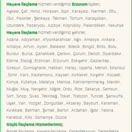
Haşere İlaçlama
hizmeti verdiğimiz
Erzurum
ilçeleri;
Aşkale , Çat , Hınıs , Horasan , İspir , Karayazı , Narman , Oltu ,
Olur , Pasinler , Şenkaya , Tekman , Tortum , Karaçoban ,
Uzundere , Pazaryolu , Aziziye , Köprüköy , Palandöken , Yakutiye
Haşere İlaçlama
hizmeti verdiğimiz şehirler;
Adana , Adıyaman , Afyonkarahisar , Ağrı , Amasya , Ankara ,
Antalya , Artvin , Aydın , Balıkesir , Bilecik , Bingöl , Bitlis , Bolu ,
Burdur , Bursa , Çanakkale , Çankırı , Çorum , Denizli , Diyarbakır ,
Edirne , Elazığ , Erzincan , Erzurum , Eskişehir , Gaziantep ,
Giresun , Gümüşhane , Hakkari , Hatay , Isparta , Mersin , İstanbul
, İzmir , Kars , Kastamonu , Kayseri , Kırklareli , Kırşehir , Kocaeli ,
Konya , Kütahya , Malatya , Manisa , Kahramanmaraş , Mardin ,
Muğla , Muş , Nevşehir , Niğde , Ordu , Rize , Sakarya , Samsun ,
Siirt , Sinop , Sivas , Tekirdağ , Tokat , Trabzon , Tunceli , Şanlıurfa ,
Uşak , Van , Yozgat , Zonguldak , Aksaray , Bayburt , Karaman ,
Kırıkkale , Batman , Şırnak , Bartın , Ardahan , Iğdır , Yalova ,
Karabük , Kilis , Osmaniye , Düzce
Güçlü İlaçlama Hizmetlerimiz;
Böcek İlaçlama , Haşere İlaçlama , Dezenfeksiyon , Dezenfekte