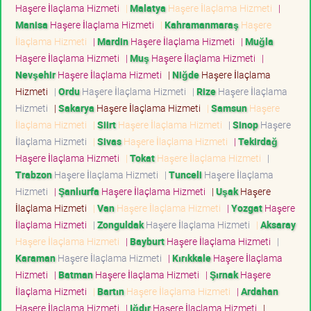
Haşere İlaçlama Hizmeti
|
Malatya
Haşere İlaçlama Hizmeti
|
Manisa
Haşere İlaçlama Hizmeti
|
Kahramanmaraş
Haşere
İlaçlama Hizmeti
|
Mardin
Haşere İlaçlama Hizmeti
|
Muğla
Haşere İlaçlama Hizmeti
|
Muş
Haşere İlaçlama Hizmeti
|
Nevşehir
Haşere İlaçlama Hizmeti
|
Niğde
Haşere İlaçlama
Hizmeti
|
Ordu
Haşere İlaçlama Hizmeti
|
Rize
Haşere İlaçlama
Hizmeti
|
Sakarya
Haşere İlaçlama Hizmeti
|
Samsun
Haşere
İlaçlama Hizmeti
|
Siirt
Haşere İlaçlama Hizmeti
|
Sinop
Haşere
İlaçlama Hizmeti
|
Sivas
Haşere İlaçlama Hizmeti
|
Tekirdağ
Haşere İlaçlama Hizmeti
|
Tokat
Haşere İlaçlama Hizmeti
|
Trabzon
Haşere İlaçlama Hizmeti
|
Tunceli
Haşere İlaçlama
Hizmeti
|
Şanlıurfa
Haşere İlaçlama Hizmeti
|
Uşak
Haşere
İlaçlama Hizmeti
|
Van
Haşere İlaçlama Hizmeti
|
Yozgat
Haşere
İlaçlama Hizmeti
|
Zonguldak
Haşere İlaçlama Hizmeti
|
Aksaray
Haşere İlaçlama Hizmeti
|
Bayburt
Haşere İlaçlama Hizmeti
|
Karaman
Haşere İlaçlama Hizmeti
|
Kırıkkale
Haşere İlaçlama
Hizmeti
|
Batman
Haşere İlaçlama Hizmeti
|
Şırnak
Haşere
İlaçlama Hizmeti
|
Bartın
Haşere İlaçlama Hizmeti
|
Ardahan
Haşere İlaçlama Hizmeti
|
Iğdır
Haşere İlaçlama Hizmeti
|