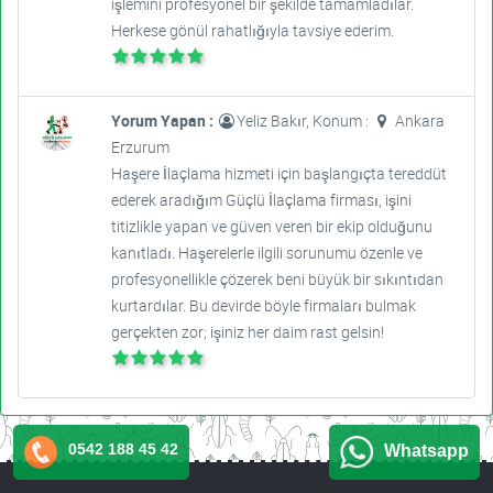
işlemini profesyonel bir şekilde tamamladılar.
Herkese gönül rahatlığıyla tavsiye ederim.
Yorum Yapan :
Yeliz Bakır, Konum :
Ankara
Erzurum
Haşere İlaçlama hizmeti için başlangıçta tereddüt
ederek aradığım Güçlü İlaçlama firması, işini
titizlikle yapan ve güven veren bir ekip olduğunu
kanıtladı. Haşerelerle ilgili sorunumu özenle ve
profesyonellikle çözerek beni büyük bir sıkıntıdan
kurtardılar. Bu devirde böyle firmaları bulmak
gerçekten zor; işiniz her daim rast gelsin!
0542 188 45 42
Whatsapp