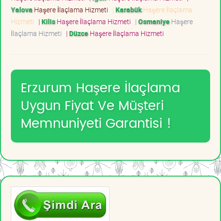
Yalova
Haşere İlaçlama Hizmeti
|
Karabük
Haşere İlaçlama
Hizmeti
|
Kilis
Haşere İlaçlama Hizmeti
|
Osmaniye
Haşere
İlaçlama Hizmeti
|
Düzce
Haşere İlaçlama Hizmeti
Erzurum Haşere İlaçlama
Uygun Fiyat Ve Müşteri
Memnuniyeti Garantisi !