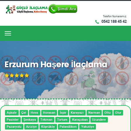
Telefon Numaramız:
0542 188 45 42
Menu
Erzurum Haşere İlaçlama
Aşkale
Çat
Hınıs
Horasan
İspir
Karayazı
Narman
Oltu
Olur
Pasinler
Şenkaya
Tekman
Tortum
Karaçoban
Uzundere
Pazaryolu
Aziziye
Köprüköy
Palandöken
Yakutiye