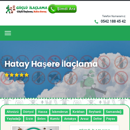
Telefon Numaramız:
0542 188 45 42
Menu
Hatay Haşere İlaçlama
Altınözü
Dörtyol
Hassa
İskenderun
Kırıkhan
Reyhanlı
Samandağ
Yayladağı
Erzin
Belen
Kumlu
Antakya
Arsuz
Defne
Payas