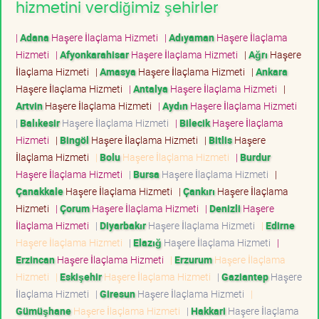
hizmetini verdiğimiz şehirler
|
Adana
Haşere İlaçlama Hizmeti
|
Adıyaman
Haşere İlaçlama
Hizmeti
|
Afyonkarahisar
Haşere İlaçlama Hizmeti
|
Ağrı
Haşere
İlaçlama Hizmeti
|
Amasya
Haşere İlaçlama Hizmeti
|
Ankara
Haşere İlaçlama Hizmeti
|
Antalya
Haşere İlaçlama Hizmeti
|
Artvin
Haşere İlaçlama Hizmeti
|
Aydın
Haşere İlaçlama Hizmeti
|
Balıkesir
Haşere İlaçlama Hizmeti
|
Bilecik
Haşere İlaçlama
Hizmeti
|
Bingöl
Haşere İlaçlama Hizmeti
|
Bitlis
Haşere
İlaçlama Hizmeti
|
Bolu
Haşere İlaçlama Hizmeti
|
Burdur
Haşere İlaçlama Hizmeti
|
Bursa
Haşere İlaçlama Hizmeti
|
Çanakkale
Haşere İlaçlama Hizmeti
|
Çankırı
Haşere İlaçlama
Hizmeti
|
Çorum
Haşere İlaçlama Hizmeti
|
Denizli
Haşere
İlaçlama Hizmeti
|
Diyarbakır
Haşere İlaçlama Hizmeti
|
Edirne
Haşere İlaçlama Hizmeti
|
Elazığ
Haşere İlaçlama Hizmeti
|
Erzincan
Haşere İlaçlama Hizmeti
|
Erzurum
Haşere İlaçlama
Hizmeti
|
Eskişehir
Haşere İlaçlama Hizmeti
|
Gaziantep
Haşere
İlaçlama Hizmeti
|
Giresun
Haşere İlaçlama Hizmeti
|
Gümüşhane
Haşere İlaçlama Hizmeti
|
Hakkari
Haşere İlaçlama