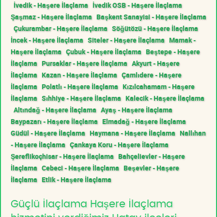
İvedik - Haşere İlaçlama
İvedik OSB - Haşere İlaçlama
Şaşmaz - Haşere İlaçlama
Başkent Sanayisi - Haşere İlaçlama
Çukurambar - Haşere İlaçlama
Söğütözü - Haşere İlaçlama
İncek - Haşere İlaçlama
Siteler - Haşere İlaçlama
Mamak -
Haşere İlaçlama
Çubuk - Haşere İlaçlama
Beştepe - Haşere
İlaçlama
Pursaklar - Haşere İlaçlama
Akyurt - Haşere
İlaçlama
Kazan - Haşere İlaçlama
Çamlıdere - Haşere
İlaçlama
Polatlı - Haşere İlaçlama
Kızılcahamam - Haşere
İlaçlama
Sıhhiye - Haşere İlaçlama
Kalecik - Haşere İlaçlama
Altındağ - Haşere İlaçlama
Ayaş - Haşere İlaçlama
Baypazarı - Haşere İlaçlama
Elmadağ - Haşere İlaçlama
Güdül - Haşere İlaçlama
Haymana - Haşere İlaçlama
Nallıhan
- Haşere İlaçlama
Çankaya Koru - Haşere İlaçlama
Şereflikoçhisar - Haşere İlaçlama
Bahçelievler - Haşere
İlaçlama
Cebeci - Haşere İlaçlama
Beşevler - Haşere
İlaçlama
Etlik - Haşere İlaçlama
Güçlü İlaçlama Haşere İlaçlama