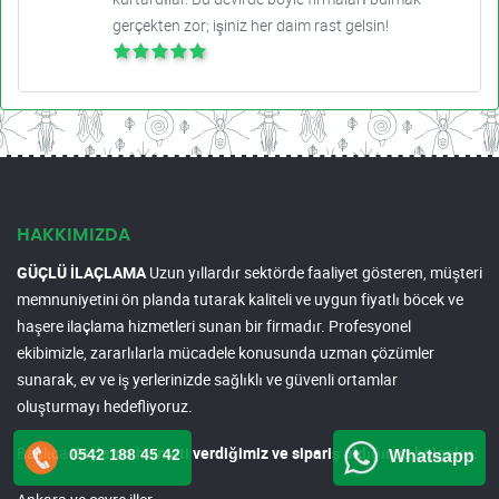
gerçekten zor; işiniz her daim rast gelsin!
HAKKIMIZDA
GÜÇLÜ İLAÇLAMA
Uzun yıllardır sektörde faaliyet gösteren, müşteri
memnuniyetini ön planda tutarak kaliteli ve uygun fiyatlı böcek ve
haşere ilaçlama hizmetleri sunan bir firmadır. Profesyonel
ekibimizle, zararlılarla mücadele konusunda uzman çözümler
sunarak, ev ve iş yerlerinizde sağlıklı ve güvenli ortamlar
oluşturmayı hedefliyoruz.
Başlıca
ilaçlama hizmeti verdiğimiz ve sipariş aldığımız bölgeler:
0542 188 45 42
Whatsapp