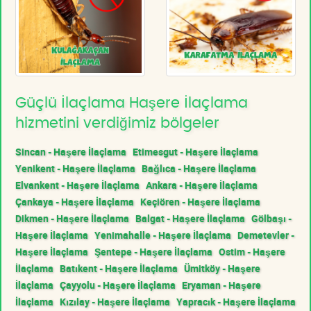
Güçlü İlaçlama Haşere İlaçlama
hizmetini verdiğimiz bölgeler
Sincan - Haşere İlaçlama
Etimesgut - Haşere İlaçlama
Yenikent - Haşere İlaçlama
Bağlıca - Haşere İlaçlama
Elvankent - Haşere İlaçlama
Ankara - Haşere İlaçlama
Çankaya - Haşere İlaçlama
Keçiören - Haşere İlaçlama
Dikmen - Haşere İlaçlama
Balgat - Haşere İlaçlama
Gölbaşı -
Haşere İlaçlama
Yenimahalle - Haşere İlaçlama
Demetevler -
Haşere İlaçlama
Şentepe - Haşere İlaçlama
Ostim - Haşere
İlaçlama
Batıkent - Haşere İlaçlama
Ümitköy - Haşere
İlaçlama
Çayyolu - Haşere İlaçlama
Eryaman - Haşere
İlaçlama
Kızılay - Haşere İlaçlama
Yapracık - Haşere İlaçlama