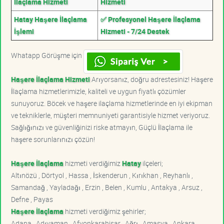
İlaçlama Hizmeti
Hizmeti
Hatay Haşere İlaçlama
✅ Profesyonel Haşere İlaçlama
İşlemi
Hizmeti - 7/24 Destek
Whatapp Görüşme için
Haşere İlaçlama Hizmeti
Arıyorsanız, doğru adrestesiniz! Haşere
İlaçlama hizmetlerimizle, kaliteli ve uygun fiyatlı çözümler
sunuyoruz. Böcek ve haşere ilaçlama hizmetlerinde en iyi ekipman
ve tekniklerle, müşteri memnuniyeti garantisiyle hizmet veriyoruz.
Sağlığınızı ve güvenliğinizi riske atmayın, Güçlü İlaçlama ile
haşere sorunlarınızı çözün!
Haşere İlaçlama
hizmeti verdiğimiz
Hatay
ilçeleri;
Altınözü , Dörtyol , Hassa , İskenderun , Kırıkhan , Reyhanlı ,
Samandağ , Yayladağı , Erzin , Belen , Kumlu , Antakya , Arsuz ,
Defne , Payas
Haşere İlaçlama
hizmeti verdiğimiz şehirler;
Adana , Adıyaman , Afyonkarahisar , Ağrı , Amasya , Ankara ,