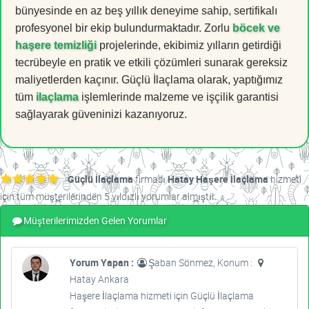
bünyesinde en az beş yıllık deneyime sahip, sertifikalı
profesyonel bir ekip bulundurmaktadır. Zorlu
böcek ve
haşere temizliği
projelerinde, ekibimiz yılların getirdiği
tecrübeyle en pratik ve etkili çözümleri sunarak gereksiz
maliyetlerden kaçınır. Güçlü İlaçlama olarak, yaptığımız
tüm
ilaçlama
işlemlerinde malzeme ve işçilik garantisi
sağlayarak güveninizi kazanıyoruz.
Güçlü İlaçlama
firması
Hatay Haşere İlaçlama
hizmeti
için tüm müşterilerinden 5 yıldızlı yorumlar almıştır.
Müşterilerimizden Gelen Yorumlar
Yorum Yapan :
Şaban Sönmez, Konum :
Hatay Ankara
Haşere İlaçlama hizmeti için Güçlü İlaçlama