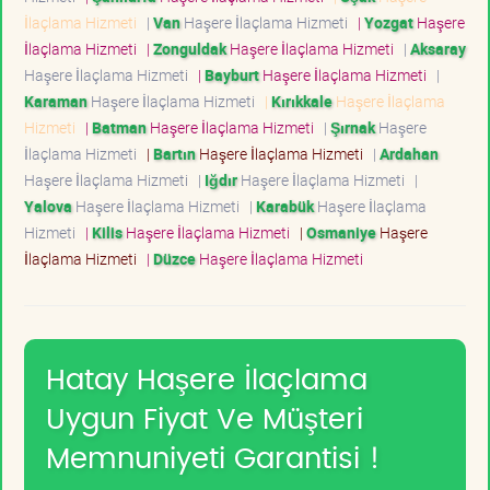
İlaçlama Hizmeti
|
Van
Haşere İlaçlama Hizmeti
|
Yozgat
Haşere
İlaçlama Hizmeti
|
Zonguldak
Haşere İlaçlama Hizmeti
|
Aksaray
Haşere İlaçlama Hizmeti
|
Bayburt
Haşere İlaçlama Hizmeti
|
Karaman
Haşere İlaçlama Hizmeti
|
Kırıkkale
Haşere İlaçlama
Hizmeti
|
Batman
Haşere İlaçlama Hizmeti
|
Şırnak
Haşere
İlaçlama Hizmeti
|
Bartın
Haşere İlaçlama Hizmeti
|
Ardahan
Haşere İlaçlama Hizmeti
|
Iğdır
Haşere İlaçlama Hizmeti
|
Yalova
Haşere İlaçlama Hizmeti
|
Karabük
Haşere İlaçlama
Hizmeti
|
Kilis
Haşere İlaçlama Hizmeti
|
Osmaniye
Haşere
İlaçlama Hizmeti
|
Düzce
Haşere İlaçlama Hizmeti
Hatay Haşere İlaçlama
Uygun Fiyat Ve Müşteri
Memnuniyeti Garantisi !