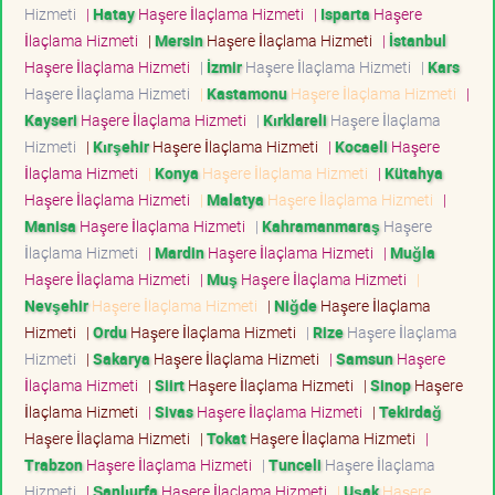
Hizmeti
|
Hatay
Haşere İlaçlama Hizmeti
|
Isparta
Haşere
İlaçlama Hizmeti
|
Mersin
Haşere İlaçlama Hizmeti
|
İstanbul
Haşere İlaçlama Hizmeti
|
İzmir
Haşere İlaçlama Hizmeti
|
Kars
Haşere İlaçlama Hizmeti
|
Kastamonu
Haşere İlaçlama Hizmeti
|
Kayseri
Haşere İlaçlama Hizmeti
|
Kırklareli
Haşere İlaçlama
Hizmeti
|
Kırşehir
Haşere İlaçlama Hizmeti
|
Kocaeli
Haşere
İlaçlama Hizmeti
|
Konya
Haşere İlaçlama Hizmeti
|
Kütahya
Haşere İlaçlama Hizmeti
|
Malatya
Haşere İlaçlama Hizmeti
|
Manisa
Haşere İlaçlama Hizmeti
|
Kahramanmaraş
Haşere
İlaçlama Hizmeti
|
Mardin
Haşere İlaçlama Hizmeti
|
Muğla
Haşere İlaçlama Hizmeti
|
Muş
Haşere İlaçlama Hizmeti
|
Nevşehir
Haşere İlaçlama Hizmeti
|
Niğde
Haşere İlaçlama
Hizmeti
|
Ordu
Haşere İlaçlama Hizmeti
|
Rize
Haşere İlaçlama
Hizmeti
|
Sakarya
Haşere İlaçlama Hizmeti
|
Samsun
Haşere
İlaçlama Hizmeti
|
Siirt
Haşere İlaçlama Hizmeti
|
Sinop
Haşere
İlaçlama Hizmeti
|
Sivas
Haşere İlaçlama Hizmeti
|
Tekirdağ
Haşere İlaçlama Hizmeti
|
Tokat
Haşere İlaçlama Hizmeti
|
Trabzon
Haşere İlaçlama Hizmeti
|
Tunceli
Haşere İlaçlama
Hizmeti
|
Şanlıurfa
Haşere İlaçlama Hizmeti
|
Uşak
Haşere