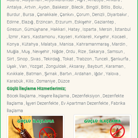
Antalya , Artvin , Aydın , Balıkesir , Bilecik , Bingöl , Bitlis , Bolu ,
Burdur , Bursa , Çanakkale , Çankırı , Çorum , Denizli , Diyarbakır ,
Edirne , Elazığ , Erzincan , Erzurum , Eskişehir , Gaziantep ,
Giresun , Gümüşhane , Hakkari , Hatay , Isparta , Mersin , İstanbul
, İzmir , Kars , Kastamonu , Kayseri , Kırklareli , Kırşehir , Kocaeli ,
Konya , Kütahya , Malatya , Manisa , Kahramanmaraş , Mardin ,
Muğla , Muş , Nevşehir , Niğde , Ordu , Rize , Sakarya , Samsun ,
Siirt , Sinop , Sivas , Tekirdağ , Tokat , Trabzon , Tunceli , Şanlıurfa ,
Uşak , Van , Yozgat , Zonguldak , Aksaray , Bayburt , Karaman ,
Kırıkkale , Batman , Şırnak , Bartın , Ardahan , Iğdır , Yalova ,
Karabük , Kilis , Osmaniye , Düzce
Güçlü İlaçlama Hizmetlerimiz;
Böcek İlaçlama , Haşere İlaçlama , Dezenfeksiyon , Dezenfekte
İlaçlama , İşyeri Dezenfekte , Ev Apartman Dezenfekte , Fabrika
İlaçlama