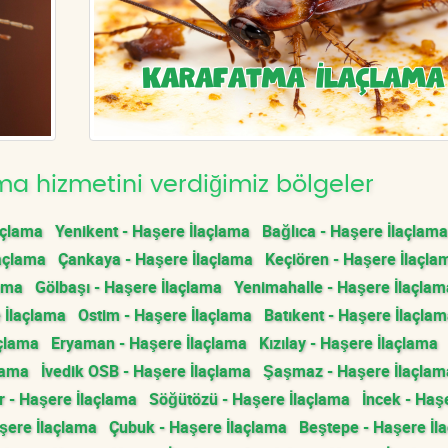
a hizmetini verdiğimiz bölgeler
açlama
Yenikent - Haşere İlaçlama
Bağlıca - Haşere İlaçlama
açlama
Çankaya - Haşere İlaçlama
Keçiören - Haşere İlaçla
lama
Gölbaşı - Haşere İlaçlama
Yenimahalle - Haşere İlaçlam
 İlaçlama
Ostim - Haşere İlaçlama
Batıkent - Haşere İlaçla
açlama
Eryaman - Haşere İlaçlama
Kızılay - Haşere İlaçlama
lama
İvedik OSB - Haşere İlaçlama
Şaşmaz - Haşere İlaçlam
 - Haşere İlaçlama
Söğütözü - Haşere İlaçlama
İncek - Haş
ere İlaçlama
Çubuk - Haşere İlaçlama
Beştepe - Haşere İl