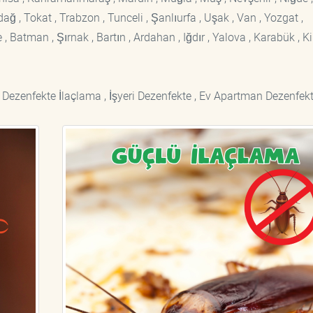
rdağ , Tokat , Trabzon , Tunceli , Şanlıurfa , Uşak , Van , Yozgat ,
 Batman , Şırnak , Bartın , Ardahan , Iğdır , Yalova , Karabük , Kil
 Dezenfekte İlaçlama , İşyeri Dezenfekte , Ev Apartman Dezenfekt