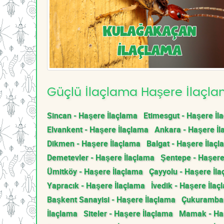
Güçlü İlaçlama Haşere İlaçlam
Sincan - Haşere İlaçlama
Etimesgut - Haşere İl
Elvankent - Haşere İlaçlama
Ankara - Haşere İl
Dikmen - Haşere İlaçlama
Balgat - Haşere İlaç
Demetevler - Haşere İlaçlama
Şentepe - Haşere
Ümitköy - Haşere İlaçlama
Çayyolu - Haşere İl
Yapracık - Haşere İlaçlama
İvedik - Haşere İlaç
Başkent Sanayisi - Haşere İlaçlama
Çukurambar
İlaçlama
Siteler - Haşere İlaçlama
Mamak - Haş