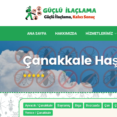
ANA SAYFA
HAKKIMIZDA
HIZMETLERIMIZ
Çanakkale Haş
Ayvacık / Çanakkale
Bayramiç
Biga
Bozcaada
Çan
Ç
Yenice / Çanakkale