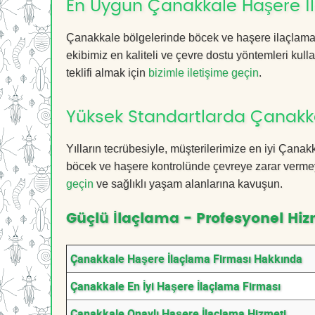
En Uygun Çanakkale Haşere İ
Çanakkale bölgelerinde böcek ve haşere ilaçlama 
ekibimiz en kaliteli ve çevre dostu yöntemleri kull
teklifi almak için
bizimle iletişime geçin
.
Yüksek Standartlarda Çanakk
Yılların tecrübesiyle, müşterilerimize en iyi Çan
böcek ve haşere kontrolünde çevreye zarar vermeye
geçin
ve sağlıklı yaşam alanlarına kavuşun.
Güçlü İlaçlama - Profesyonel Hiz
Çanakkale Haşere İlaçlama Firması Hakkında
Çanakkale En İyi Haşere İlaçlama Firması
Çanakkale Onaylı Haşere İlaçlama Hizmeti