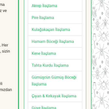
ama
Akrep İlaçlama
z ve
Pire İlaçlama
Kulağakaçan İlaçlama
Hamam Böceği İlaçlama
. Her
, sizin
Kene İlaçlama
Tahta Kurdu İlaçlama
Gümüşcün Gümüş Böceği
İlaçlama
li
mızdan
Çıyan & Kırkayak İlaçlama
Güve İlaçlama