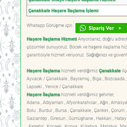
Çanakkale Haşere İlaçlama İşlemi
Whatapp Görüşme için
Haşere İlaçlama Hizmeti
Arıyorsanız, doğru adreste
çözümler sunuyoruz. Böcek ve haşere ilaçlama hizm
garantisiyle hizmet veriyoruz. Sağlığınızı ve güvenl
Haşere İlaçlama
hizmeti verdiğimiz
Çanakkale
ilç
Ayvacık / Çanakkale , Bayramiç , Biga , Bozcaada ,
Lapseki , Yenice / Çanakkale
Haşere İlaçlama
hizmeti verdiğimiz şehirler;
Adana , Adıyaman , Afyonkarahisar , Ağrı , Amasya , An
Bolu , Burdur , Bursa , Çanakkale , Çankırı , Çorum , D
Gaziantep , Giresun , Gümüşhane , Hakkari , Hatay , I
, Kırşehir , Kocaeli , Konya , Kütahya , Malatya , 