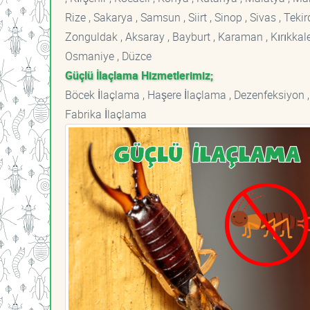
Rize , Sakarya , Samsun , Siirt , Sinop , Sivas , Teki
Zonguldak , Aksaray , Bayburt , Karaman , Kırıkkale ,
Osmaniye , Düzce
Güçlü İlaçlama Hizmetlerimiz;
Böcek İlaçlama , Haşere İlaçlama , Dezenfeksiyon ,
Fabrika İlaçlama