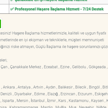
✅ Profesyonel Haşere İlaçlama Hizmeti - 7/24 Destek
siniz! Haşere İlaçlama hizmetlerimizle, kaliteli ve uygun fiyatlı
etlerinde en iyi ekipman ve tekniklerle, müşteri memnuniyeti
iğinizi riske atmayın, Güçlü İlaçlama ile haşere sorunlarınızı çöz
eleri;
 Çan , Çanakkale Merkez , Eceabat , Ezine , Gelibolu , Gökçeada ,
kara , Antalya , Artvin , Aydın , Balıkesir , Bilecik , Bingöl , Bitli
enizli , Diyarbakır , Edirne , Elazığ , Erzincan , Erzurum , Eskişehi
sparta , Mersin , İstanbul , İzmir , Kars , Kastamonu , Kayseri , K
Manisa , Kahramanmaraş , Mardin , Muğla , Muş , Nevşehir , Niğde ,