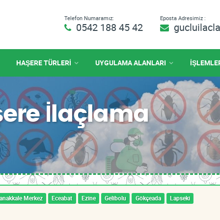
Telefon Numaramız:
Eposta Adresimiz :
0542 188 45 42
gucluilac
HAŞERE TÜRLERİ
UYGULAMA ALANLARI
İŞLEMLE
ere İlaçlama
anakkale Merkez
Eceabat
Ezine
Gelibolu
Gökçeada
Lapseki