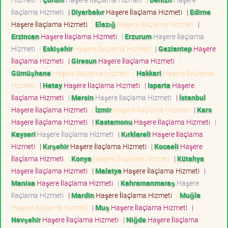
İlaçlama Hizmeti
|
Diyarbakır
Haşere İlaçlama Hizmeti
|
Edirne
Haşere İlaçlama Hizmeti
|
Elazığ
Haşere İlaçlama Hizmeti
|
Erzincan
Haşere İlaçlama Hizmeti
|
Erzurum
Haşere İlaçlama
Hizmeti
|
Eskişehir
Haşere İlaçlama Hizmeti
|
Gaziantep
Haşere
İlaçlama Hizmeti
|
Giresun
Haşere İlaçlama Hizmeti
|
Gümüşhane
Haşere İlaçlama Hizmeti
|
Hakkari
Haşere İlaçlama
Hizmeti
|
Hatay
Haşere İlaçlama Hizmeti
|
Isparta
Haşere
İlaçlama Hizmeti
|
Mersin
Haşere İlaçlama Hizmeti
|
İstanbul
Haşere İlaçlama Hizmeti
|
İzmir
Haşere İlaçlama Hizmeti
|
Kars
Haşere İlaçlama Hizmeti
|
Kastamonu
Haşere İlaçlama Hizmeti
|
Kayseri
Haşere İlaçlama Hizmeti
|
Kırklareli
Haşere İlaçlama
Hizmeti
|
Kırşehir
Haşere İlaçlama Hizmeti
|
Kocaeli
Haşere
İlaçlama Hizmeti
|
Konya
Haşere İlaçlama Hizmeti
|
Kütahya
Haşere İlaçlama Hizmeti
|
Malatya
Haşere İlaçlama Hizmeti
|
Manisa
Haşere İlaçlama Hizmeti
|
Kahramanmaraş
Haşere
İlaçlama Hizmeti
|
Mardin
Haşere İlaçlama Hizmeti
|
Muğla
Haşere İlaçlama Hizmeti
|
Muş
Haşere İlaçlama Hizmeti
|
Nevşehir
Haşere İlaçlama Hizmeti
|
Niğde
Haşere İlaçlama