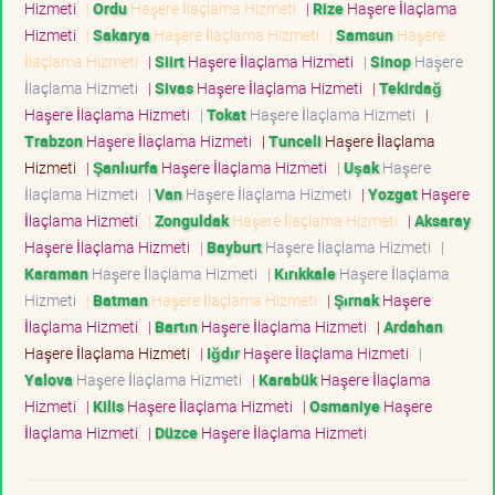
Hizmeti
|
Ordu
Haşere İlaçlama Hizmeti
|
Rize
Haşere İlaçlama
Hizmeti
|
Sakarya
Haşere İlaçlama Hizmeti
|
Samsun
Haşere
İlaçlama Hizmeti
|
Siirt
Haşere İlaçlama Hizmeti
|
Sinop
Haşere
İlaçlama Hizmeti
|
Sivas
Haşere İlaçlama Hizmeti
|
Tekirdağ
Haşere İlaçlama Hizmeti
|
Tokat
Haşere İlaçlama Hizmeti
|
Trabzon
Haşere İlaçlama Hizmeti
|
Tunceli
Haşere İlaçlama
Hizmeti
|
Şanlıurfa
Haşere İlaçlama Hizmeti
|
Uşak
Haşere
İlaçlama Hizmeti
|
Van
Haşere İlaçlama Hizmeti
|
Yozgat
Haşere
İlaçlama Hizmeti
|
Zonguldak
Haşere İlaçlama Hizmeti
|
Aksaray
Haşere İlaçlama Hizmeti
|
Bayburt
Haşere İlaçlama Hizmeti
|
Karaman
Haşere İlaçlama Hizmeti
|
Kırıkkale
Haşere İlaçlama
Hizmeti
|
Batman
Haşere İlaçlama Hizmeti
|
Şırnak
Haşere
İlaçlama Hizmeti
|
Bartın
Haşere İlaçlama Hizmeti
|
Ardahan
Haşere İlaçlama Hizmeti
|
Iğdır
Haşere İlaçlama Hizmeti
|
Yalova
Haşere İlaçlama Hizmeti
|
Karabük
Haşere İlaçlama
Hizmeti
|
Kilis
Haşere İlaçlama Hizmeti
|
Osmaniye
Haşere
İlaçlama Hizmeti
|
Düzce
Haşere İlaçlama Hizmeti