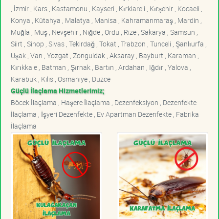
, İzmir , Kars , Kastamonu , Kayseri , Kırklareli , Kırşehir , Kocaeli ,
Konya , Kütahya , Malatya , Manisa , Kahramanmaraş , Mardin ,
Muğla , Muş , Nevşehir , Niğde , Ordu , Rize , Sakarya , Samsun ,
Siirt , Sinop , Sivas , Tekirdağ , Tokat , Trabzon , Tunceli , Şanlıurfa ,
Uşak , Van , Yozgat , Zonguldak , Aksaray , Bayburt , Karaman ,
Kırıkkale , Batman , Şırnak , Bartın , Ardahan , Iğdır , Yalova ,
Karabük , Kilis , Osmaniye , Düzce
Güçlü İlaçlama Hizmetlerimiz;
Böcek İlaçlama , Haşere İlaçlama , Dezenfeksiyon , Dezenfekte
İlaçlama , İşyeri Dezenfekte , Ev Apartman Dezenfekte , Fabrika
İlaçlama