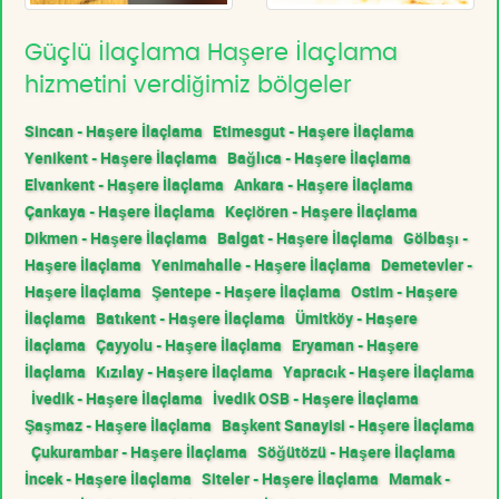
Güçlü İlaçlama Haşere İlaçlama
hizmetini verdiğimiz bölgeler
Sincan - Haşere İlaçlama
Etimesgut - Haşere İlaçlama
Yenikent - Haşere İlaçlama
Bağlıca - Haşere İlaçlama
Elvankent - Haşere İlaçlama
Ankara - Haşere İlaçlama
Çankaya - Haşere İlaçlama
Keçiören - Haşere İlaçlama
Dikmen - Haşere İlaçlama
Balgat - Haşere İlaçlama
Gölbaşı -
Haşere İlaçlama
Yenimahalle - Haşere İlaçlama
Demetevler -
Haşere İlaçlama
Şentepe - Haşere İlaçlama
Ostim - Haşere
İlaçlama
Batıkent - Haşere İlaçlama
Ümitköy - Haşere
İlaçlama
Çayyolu - Haşere İlaçlama
Eryaman - Haşere
İlaçlama
Kızılay - Haşere İlaçlama
Yapracık - Haşere İlaçlama
İvedik - Haşere İlaçlama
İvedik OSB - Haşere İlaçlama
Şaşmaz - Haşere İlaçlama
Başkent Sanayisi - Haşere İlaçlama
Çukurambar - Haşere İlaçlama
Söğütözü - Haşere İlaçlama
İncek - Haşere İlaçlama
Siteler - Haşere İlaçlama
Mamak -