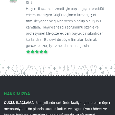
Siirt
Haşere İlaçlama hizmeti için başlangıçta tereddüt
ederek aradığım Güçlü İlaçlama firması, işini
titizlikle yapan ve güven veren bir ekip olduğunu
kanıtladı. Haşerelerle ilgili sorunumu özenle ve
profesyonellikle çözerek beni büyük bir sıkıntıdan
kurtardılar. Bu devirde böyle firmaları bulmak
gerçekten zor; işiniz her daim rast gelsin!
HAKKIMIZDA
GÜÇLÜ İLAÇLAMA
Uzun yıllardır sektörde faaliyet gösteren, müşteri
memnuniyetini ön planda tutarak kaliteli ve uygun fiyatlı böcek ve
haşere ilaçlama hizmetleri sunan bir firmadır. Profesyonel