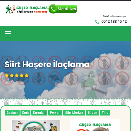
Telefon Numaramız:
0542 188 45 42
Menu
Siirt Haşere İlaçlama
Baykan
Eruh
Kurtalan
Pervari
Siirt Merkez
Şirvan
Tillo