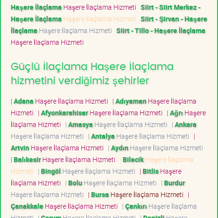
Haşere İlaçlama
Haşere İlaçlama Hizmeti
Siirt - Siirt Merkez -
Haşere İlaçlama
Haşere İlaçlama Hizmeti
Siirt - Şirvan - Haşere
İlaçlama
Haşere İlaçlama Hizmeti
Siirt - Tillo - Haşere İlaçlama
Haşere İlaçlama Hizmeti
Güçlü İlaçlama Haşere İlaçlama
hizmetini verdiğimiz şehirler
|
Adana
Haşere İlaçlama Hizmeti
|
Adıyaman
Haşere İlaçlama
Hizmeti
|
Afyonkarahisar
Haşere İlaçlama Hizmeti
|
Ağrı
Haşere
İlaçlama Hizmeti
|
Amasya
Haşere İlaçlama Hizmeti
|
Ankara
Haşere İlaçlama Hizmeti
|
Antalya
Haşere İlaçlama Hizmeti
|
Artvin
Haşere İlaçlama Hizmeti
|
Aydın
Haşere İlaçlama Hizmeti
|
Balıkesir
Haşere İlaçlama Hizmeti
|
Bilecik
Haşere İlaçlama
Hizmeti
|
Bingöl
Haşere İlaçlama Hizmeti
|
Bitlis
Haşere
İlaçlama Hizmeti
|
Bolu
Haşere İlaçlama Hizmeti
|
Burdur
Haşere İlaçlama Hizmeti
|
Bursa
Haşere İlaçlama Hizmeti
|
Çanakkale
Haşere İlaçlama Hizmeti
|
Çankırı
Haşere İlaçlama
Hizmeti
|
Çorum
Haşere İlaçlama Hizmeti
|
Denizli
Haşere