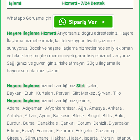
İşlemi
Hizmeti - 7/24 Destek
Whatapp Görüşme için
Haşere İlaçlama Hizmeti
Arıyorsanız, doğru adrestesiniz! Haşere
İlaçlama hizmetlerimizle, kaliteli ve uygun fiyatlı çözümler
sunuyoruz. Böcek ve haşere ilaçlama hizmetlerinde en iyi ekipman
ve tekniklerle, müşteri memnuniyeti garantisiyle hizmet veriyoruz.
Sağlığınızı ve güvenliğinizi riske atmayın, Güçlü İlaçlama ile
haşere sorunlarınızı çözün!
Haşere İlaçlama
hizmeti verdiğimiz
Siirt
ilçeleri;
Baykan , Eruh , Kurtalan , Pervari , Siirt Merkez , Şirvan , Tillo
Haşere İlaçlama
hizmeti verdiğimiz şehirler;
Adana , Adıyaman , Afyonkarahisar , Ağrı , Amasya , Ankara ,
Antalya , Artvin , Aydın , Balıkesir , Bilecik , Bingöl , Bitlis , Bolu ,
Burdur , Bursa , Çanakkale , Çankırı , Çorum , Denizli , Diyarbakır ,
Edirne , Elazığ , Erzincan , Erzurum , Eskişehir , Gaziantep ,
Giresun , Gümüşhane , Hakkari , Hatay , Isparta , Mersin , İstanbul