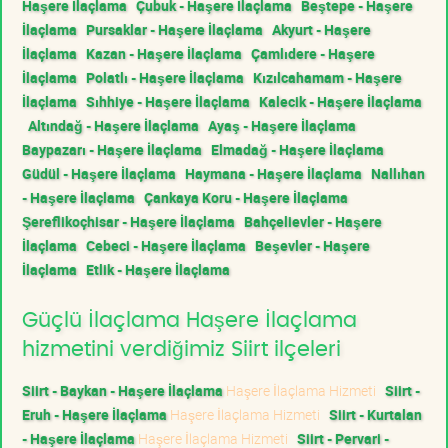
Haşere İlaçlama
Çubuk - Haşere İlaçlama
Beştepe - Haşere
İlaçlama
Pursaklar - Haşere İlaçlama
Akyurt - Haşere
İlaçlama
Kazan - Haşere İlaçlama
Çamlıdere - Haşere
İlaçlama
Polatlı - Haşere İlaçlama
Kızılcahamam - Haşere
İlaçlama
Sıhhiye - Haşere İlaçlama
Kalecik - Haşere İlaçlama
Altındağ - Haşere İlaçlama
Ayaş - Haşere İlaçlama
Baypazarı - Haşere İlaçlama
Elmadağ - Haşere İlaçlama
Güdül - Haşere İlaçlama
Haymana - Haşere İlaçlama
Nallıhan
- Haşere İlaçlama
Çankaya Koru - Haşere İlaçlama
Şereflikoçhisar - Haşere İlaçlama
Bahçelievler - Haşere
İlaçlama
Cebeci - Haşere İlaçlama
Beşevler - Haşere
İlaçlama
Etlik - Haşere İlaçlama
Güçlü İlaçlama Haşere İlaçlama
hizmetini verdiğimiz Siirt ilçeleri
Siirt - Baykan - Haşere İlaçlama
Haşere İlaçlama Hizmeti
Siirt -
Eruh - Haşere İlaçlama
Haşere İlaçlama Hizmeti
Siirt - Kurtalan
- Haşere İlaçlama
Haşere İlaçlama Hizmeti
Siirt - Pervari -