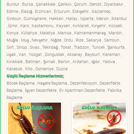
Burdur , Bursa , Çanakkale , Çankırı , Çorum , Denizli , Diyarbakır ,
Edirne , Elazığ , Erzincan , Erzurum , Eskişehir , Gaziantep ,
Giresun , Gümüşhane , Hakkari , Hatay , Isparta , Mersin , İstanbul
, İzmir , Kars , Kastamonu , Kayseri , Kırklareli , Kırşehir , Kocaeli ,
Konya , Kütahya , Malatya , Manisa , Kahramanmaraş , Mardin ,
Muğla , Muş , Nevşehir , Niğde , Ordu , Rize , Sakarya , Samsun ,
Siirt , Sinop , Sivas , Tekirdağ , Tokat , Trabzon , Tunceli , Şanlıurfa ,
Uşak , Van , Yozgat , Zonguldak , Aksaray , Bayburt , Karaman ,
Kırıkkale , Batman , Şırnak , Bartın , Ardahan , Iğdır , Yalova ,
Karabük , Kilis , Osmaniye , Düzce
Güçlü İlaçlama Hizmetlerimiz;
Böcek İlaçlama , Haşere İlaçlama , Dezenfeksiyon , Dezenfekte
İlaçlama , İşyeri Dezenfekte , Ev Apartman Dezenfekte , Fabrika
İlaçlama