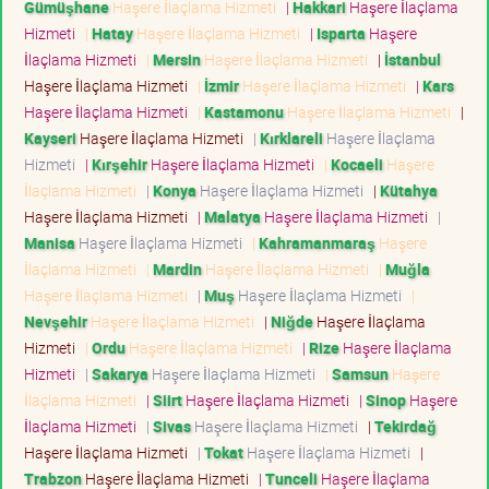
Gümüşhane
Haşere İlaçlama Hizmeti
|
Hakkari
Haşere İlaçlama
Hizmeti
|
Hatay
Haşere İlaçlama Hizmeti
|
Isparta
Haşere
İlaçlama Hizmeti
|
Mersin
Haşere İlaçlama Hizmeti
|
İstanbul
Haşere İlaçlama Hizmeti
|
İzmir
Haşere İlaçlama Hizmeti
|
Kars
Haşere İlaçlama Hizmeti
|
Kastamonu
Haşere İlaçlama Hizmeti
|
Kayseri
Haşere İlaçlama Hizmeti
|
Kırklareli
Haşere İlaçlama
Hizmeti
|
Kırşehir
Haşere İlaçlama Hizmeti
|
Kocaeli
Haşere
İlaçlama Hizmeti
|
Konya
Haşere İlaçlama Hizmeti
|
Kütahya
Haşere İlaçlama Hizmeti
|
Malatya
Haşere İlaçlama Hizmeti
|
Manisa
Haşere İlaçlama Hizmeti
|
Kahramanmaraş
Haşere
İlaçlama Hizmeti
|
Mardin
Haşere İlaçlama Hizmeti
|
Muğla
Haşere İlaçlama Hizmeti
|
Muş
Haşere İlaçlama Hizmeti
|
Nevşehir
Haşere İlaçlama Hizmeti
|
Niğde
Haşere İlaçlama
Hizmeti
|
Ordu
Haşere İlaçlama Hizmeti
|
Rize
Haşere İlaçlama
Hizmeti
|
Sakarya
Haşere İlaçlama Hizmeti
|
Samsun
Haşere
İlaçlama Hizmeti
|
Siirt
Haşere İlaçlama Hizmeti
|
Sinop
Haşere
İlaçlama Hizmeti
|
Sivas
Haşere İlaçlama Hizmeti
|
Tekirdağ
Haşere İlaçlama Hizmeti
|
Tokat
Haşere İlaçlama Hizmeti
|
Trabzon
Haşere İlaçlama Hizmeti
|
Tunceli
Haşere İlaçlama