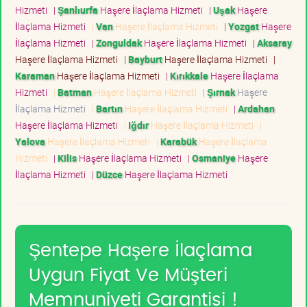
Hizmeti
|
Şanlıurfa
Haşere İlaçlama Hizmeti
|
Uşak
Haşere
İlaçlama Hizmeti
|
Van
Haşere İlaçlama Hizmeti
|
Yozgat
Haşere
İlaçlama Hizmeti
|
Zonguldak
Haşere İlaçlama Hizmeti
|
Aksaray
Haşere İlaçlama Hizmeti
|
Bayburt
Haşere İlaçlama Hizmeti
|
Karaman
Haşere İlaçlama Hizmeti
|
Kırıkkale
Haşere İlaçlama
Hizmeti
|
Batman
Haşere İlaçlama Hizmeti
|
Şırnak
Haşere
İlaçlama Hizmeti
|
Bartın
Haşere İlaçlama Hizmeti
|
Ardahan
Haşere İlaçlama Hizmeti
|
Iğdır
Haşere İlaçlama Hizmeti
|
Yalova
Haşere İlaçlama Hizmeti
|
Karabük
Haşere İlaçlama
Hizmeti
|
Kilis
Haşere İlaçlama Hizmeti
|
Osmaniye
Haşere
İlaçlama Hizmeti
|
Düzce
Haşere İlaçlama Hizmeti
Şentepe Haşere İlaçlama
Uygun Fiyat Ve Müşteri
Memnuniyeti Garantisi !