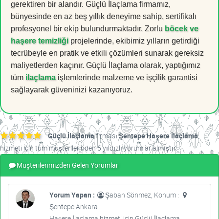
gerektiren bir alandır. Güçlü İlaçlama firmamız,
bünyesinde en az beş yıllık deneyime sahip, sertifikalı
profesyonel bir ekip bulundurmaktadır. Zorlu
böcek ve
haşere temizliği
projelerinde, ekibimiz yılların getirdiği
tecrübeyle en pratik ve etkili çözümleri sunarak gereksiz
maliyetlerden kaçınır. Güçlü İlaçlama olarak, yaptığımız
tüm
ilaçlama
işlemlerinde malzeme ve işçilik garantisi
sağlayarak güveninizi kazanıyoruz.
Güçlü İlaçlama
firması
Şentepe Haşere İlaçlama
hizmeti için tüm müşterilerinden 5 yıldızlı yorumlar almıştır.
Müşterilerimizden Gelen Yorumlar
Yorum Yapan :
Şaban Sönmez, Konum :
Şentepe Ankara
Haşere İlaçlama hizmeti için Güçlü İlaçlama