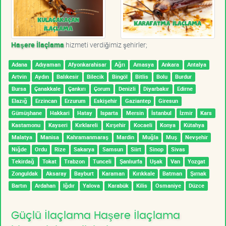
Haşere İlaçlama
hizmeti verdiğimiz şehirler;
Adana
Adıyaman
Afyonkarahisar
Ağrı
Amasya
Ankara
Antalya
Artvin
Aydın
Balıkesir
Bilecik
Bingöl
Bitlis
Bolu
Burdur
Bursa
Çanakkale
Çankırı
Çorum
Denizli
Diyarbakır
Edirne
Elazığ
Erzincan
Erzurum
Eskişehir
Gaziantep
Giresun
Gümüşhane
Hakkari
Hatay
Isparta
Mersin
İstanbul
İzmir
Kars
Kastamonu
Kayseri
Kırklareli
Kırşehir
Kocaeli
Konya
Kütahya
Malatya
Manisa
Kahramanmaraş
Mardin
Muğla
Muş
Nevşehir
Niğde
Ordu
Rize
Sakarya
Samsun
Siirt
Sinop
Sivas
Tekirdağ
Tokat
Trabzon
Tunceli
Şanlıurfa
Uşak
Van
Yozgat
Zonguldak
Aksaray
Bayburt
Karaman
Kırıkkale
Batman
Şırnak
Bartın
Ardahan
Iğdır
Yalova
Karabük
Kilis
Osmaniye
Düzce
Güçlü İlaçlama Haşere İlaçlama