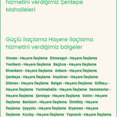
hizmetini verdiğimiz Şentepe
Mahalleleri
Güçlü İlaçlama Haşere İlaçlama
hizmetini verdiğimiz bölgeler
Sincan - Haşere İlaçlama
Etimesgut - Haşere İlaçlama
Yenikent - Haşere İlaçlama
Bağlıca - Haşere İlaçlama
Elvankent - Haşere İlaçlama
Ankara - Haşere İlaçlama
Çankaya - Haşere İlaçlama
Keçiören - Haşere İlaçlama
Dikmen - Haşere İlaçlama
Balgat - Haşere İlaçlama
Gölbaşı -
Haşere İlaçlama
Yenimahalle - Haşere İlaçlama
Demetevler -
Haşere İlaçlama
Şentepe - Haşere İlaçlama
Ostim - Haşere
İlaçlama
Batıkent - Haşere İlaçlama
Ümitköy - Haşere
İlaçlama
Çayyolu - Haşere İlaçlama
Eryaman - Haşere
İlaçlama
Kızılay - Haşere İlaçlama
Yapracık - Haşere İlaçlama