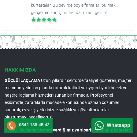
kurtardılar. Bu devirde böyle firmaları bulmak
gerçekten zor; işiniz her daim rast gelsin!
HAKKIMIZDA
GÜÇLÜ İLAÇLAMA
Uzun yıllardır sektörde faaliyet gösteren, müşteri
memnuniyetini ön planda tutarak kaliteli ve uygun fiyatlı böcek ve
haşere ilaçlama hizmetleri sunan bir firmadır. Profesyonel
ekibimizle, zararlılarla mücadele konusunda uzman çözümler
sunarak, ev ve iş yerlerinizde sağlıklı ve güvenli ortamlar
oluşturmayı hedefliyoruz.
0542 188 45 42
Whatsapp
Başlıca
ilaçlama hizmeti verdiğimiz ve sipariş aldığımız bölgeler: