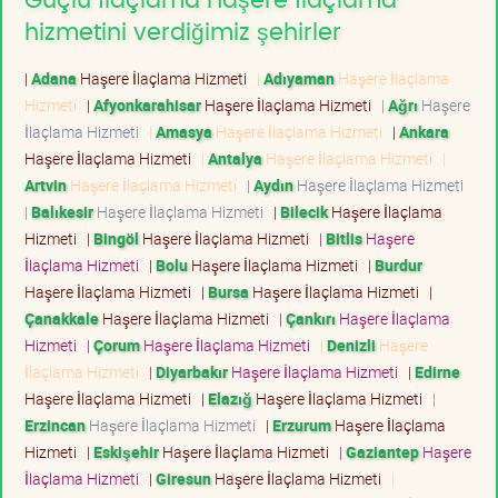
Güçlü İlaçlama Haşere İlaçlama
hizmetini verdiğimiz şehirler
|
Adana
Haşere İlaçlama Hizmeti
|
Adıyaman
Haşere İlaçlama
Hizmeti
|
Afyonkarahisar
Haşere İlaçlama Hizmeti
|
Ağrı
Haşere
İlaçlama Hizmeti
|
Amasya
Haşere İlaçlama Hizmeti
|
Ankara
Haşere İlaçlama Hizmeti
|
Antalya
Haşere İlaçlama Hizmeti
|
Artvin
Haşere İlaçlama Hizmeti
|
Aydın
Haşere İlaçlama Hizmeti
|
Balıkesir
Haşere İlaçlama Hizmeti
|
Bilecik
Haşere İlaçlama
Hizmeti
|
Bingöl
Haşere İlaçlama Hizmeti
|
Bitlis
Haşere
İlaçlama Hizmeti
|
Bolu
Haşere İlaçlama Hizmeti
|
Burdur
Haşere İlaçlama Hizmeti
|
Bursa
Haşere İlaçlama Hizmeti
|
Çanakkale
Haşere İlaçlama Hizmeti
|
Çankırı
Haşere İlaçlama
Hizmeti
|
Çorum
Haşere İlaçlama Hizmeti
|
Denizli
Haşere
İlaçlama Hizmeti
|
Diyarbakır
Haşere İlaçlama Hizmeti
|
Edirne
Haşere İlaçlama Hizmeti
|
Elazığ
Haşere İlaçlama Hizmeti
|
Erzincan
Haşere İlaçlama Hizmeti
|
Erzurum
Haşere İlaçlama
Hizmeti
|
Eskişehir
Haşere İlaçlama Hizmeti
|
Gaziantep
Haşere
İlaçlama Hizmeti
|
Giresun
Haşere İlaçlama Hizmeti
|