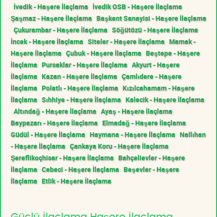
İvedik - Haşere İlaçlama
İvedik OSB - Haşere İlaçlama
Şaşmaz - Haşere İlaçlama
Başkent Sanayisi - Haşere İlaçlama
Çukurambar - Haşere İlaçlama
Söğütözü - Haşere İlaçlama
İncek - Haşere İlaçlama
Siteler - Haşere İlaçlama
Mamak -
Haşere İlaçlama
Çubuk - Haşere İlaçlama
Beştepe - Haşere
İlaçlama
Pursaklar - Haşere İlaçlama
Akyurt - Haşere
İlaçlama
Kazan - Haşere İlaçlama
Çamlıdere - Haşere
İlaçlama
Polatlı - Haşere İlaçlama
Kızılcahamam - Haşere
İlaçlama
Sıhhiye - Haşere İlaçlama
Kalecik - Haşere İlaçlama
Altındağ - Haşere İlaçlama
Ayaş - Haşere İlaçlama
Baypazarı - Haşere İlaçlama
Elmadağ - Haşere İlaçlama
Güdül - Haşere İlaçlama
Haymana - Haşere İlaçlama
Nallıhan
- Haşere İlaçlama
Çankaya Koru - Haşere İlaçlama
Şereflikoçhisar - Haşere İlaçlama
Bahçelievler - Haşere
İlaçlama
Cebeci - Haşere İlaçlama
Beşevler - Haşere
İlaçlama
Etlik - Haşere İlaçlama