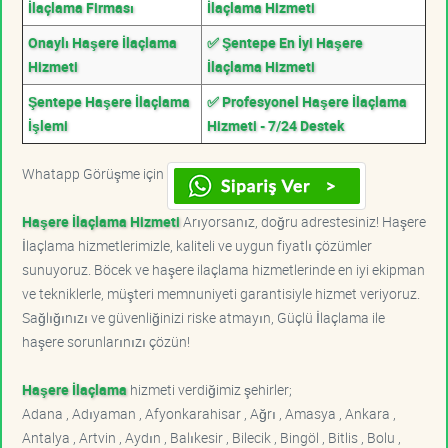
İlaçlama Firması
İlaçlama Hizmeti
Onaylı Haşere İlaçlama
✅ Şentepe En İyi Haşere
Hizmeti
İlaçlama Hizmeti
Şentepe Haşere İlaçlama
✅ Profesyonel Haşere İlaçlama
İşlemi
Hizmeti - 7/24 Destek
Whatapp Görüşme için
Haşere İlaçlama Hizmeti
Arıyorsanız, doğru adrestesiniz! Haşere
İlaçlama hizmetlerimizle, kaliteli ve uygun fiyatlı çözümler
sunuyoruz. Böcek ve haşere ilaçlama hizmetlerinde en iyi ekipman
ve tekniklerle, müşteri memnuniyeti garantisiyle hizmet veriyoruz.
Sağlığınızı ve güvenliğinizi riske atmayın, Güçlü İlaçlama ile
haşere sorunlarınızı çözün!
Haşere İlaçlama
hizmeti verdiğimiz şehirler;
Adana , Adıyaman , Afyonkarahisar , Ağrı , Amasya , Ankara ,
Antalya , Artvin , Aydın , Balıkesir , Bilecik , Bingöl , Bitlis , Bolu ,