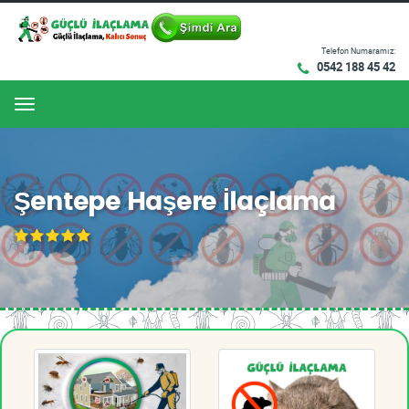
Telefon Numaramız:
0542 188 45 42
Menu
Şentepe Haşere İlaçlama