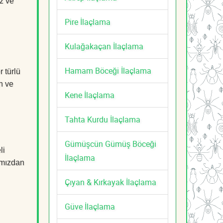
z ve
Pire İlaçlama
Kulağakaçan İlaçlama
Hamam Böceği İlaçlama
 türlü
n ve
Kene İlaçlama
Tahta Kurdu İlaçlama
Gümüşcün Gümüş Böceği
li
İlaçlama
mızdan
Çıyan & Kırkayak İlaçlama
Güve İlaçlama