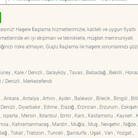
siniz! Haşere İlaçlama hizmetlerimizle, kaliteli ve uygun fiyatlı
etlerinde en iyi ekipman ve tekniklerle, müşteri memnuniyeti
iğinizi riske atmayın, Güçlü İlaçlama ile haşere sorunlarınızı çöz
;
Güney , Kale / Denizli , Sarayköy , Tavas , Babadağ , Bekilli , Honaz
 / Denizli , Merkezefendi
kara , Antalya , Artvin , Aydın , Balıkesir , Bilecik , Bingöl , Bitli
enizli , Diyarbakır , Edirne , Elazığ , Erzincan , Erzurum , Eskişehi
sparta , Mersin , İstanbul , İzmir , Kars , Kastamonu , Kayseri , K
Manisa , Kahramanmaraş , Mardin , Muğla , Muş , Nevşehir , Niğde ,
rdağ , Tokat , Trabzon , Tunceli , Şanlıurfa , Uşak , Van , Yozgat ,