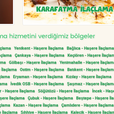
a hizmetini verdiğimiz bölgeler
açlama
Yenikent - Haşere İlaçlama
Bağlıca - Haşere İlaçlama
açlama
Çankaya - Haşere İlaçlama
Keçiören - Haşere İlaçla
lama
Gölbaşı - Haşere İlaçlama
Yenimahalle - Haşere İlaçlam
 İlaçlama
Ostim - Haşere İlaçlama
Batıkent - Haşere İlaçla
açlama
Eryaman - Haşere İlaçlama
Kızılay - Haşere İlaçlama
lama
İvedik OSB - Haşere İlaçlama
Şaşmaz - Haşere İlaçlam
 - Haşere İlaçlama
Söğütözü - Haşere İlaçlama
İncek - Haş
ere İlaçlama
Çubuk - Haşere İlaçlama
Beştepe - Haşere İl
açlama
Kazan - Haşere İlaçlama
Çamlıdere - Haşere İlaçlama
 İlaçlama
Sıhhiye - Haşere İlaçlama
Kalecik - Haşere İlaçl