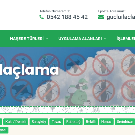
Telefon Numaramız:
Eposta Adresimiz :
0542 188 45 42
gucluilac
HAŞERE TÜRLERİ
UYGULAMA ALANLARI
İŞLEMLE
 İlaçlama
Kale / Denizli
Sarayköy
Tavas
Babadağ
Bekilli
Honaz
Serinhisar
endi