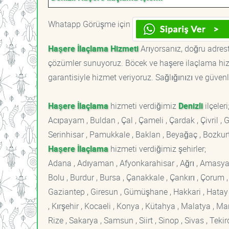
Whatapp Görüşme için
Haşere İlaçlama Hizmeti
Arıyorsanız, doğru adreste
çözümler sunuyoruz. Böcek ve haşere ilaçlama hizm
garantisiyle hizmet veriyoruz. Sağlığınızı ve güvenl
Haşere İlaçlama
hizmeti verdiğimiz
Denizli
ilçeleri
Acıpayam , Buldan , Çal , Çameli , Çardak , Çivril , 
Serinhisar , Pamukkale , Baklan , Beyağaç , Bozkurt
Haşere İlaçlama
hizmeti verdiğimiz şehirler;
Adana , Adıyaman , Afyonkarahisar , Ağrı , Amasya , An
Bolu , Burdur , Bursa , Çanakkale , Çankırı , Çorum , D
Gaziantep , Giresun , Gümüşhane , Hakkari , Hatay , I
, Kırşehir , Kocaeli , Konya , Kütahya , Malatya , 
Rize , Sakarya , Samsun , Siirt , Sinop , Sivas , Teki