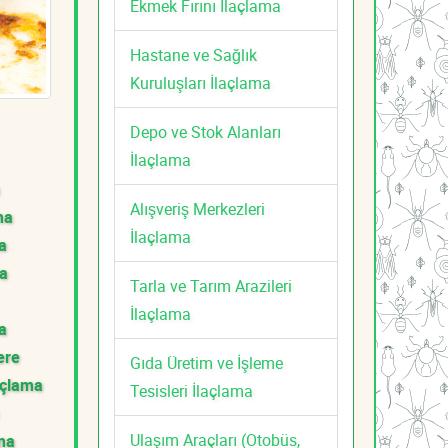
Ekmek Fırını İlaçlama
Hastane ve Sağlık
Kuruluşları İlaçlama
Depo ve Stok Alanları
İlaçlama
Alışveriş Merkezleri
ma
İlaçlama
a
ma
Tarla ve Tarım Arazileri
İlaçlama
a
ere
Gıda Üretim ve İşleme
açlama
Tesisleri İlaçlama
Ulaşım Araçları (Otobüs,
ama