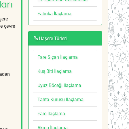
ları
Fabrika İlaçlama
aşere
ve çevre
Haşere Türleri
Fare Sıçan İlaçlama
Kuş Biti İlaçlama
tadan
Uyuz Böceği İlaçlama
Tahta Kurusu İlaçlama
Fare İlaçlama
Akrep İlaçlama