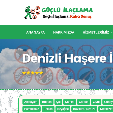
ANA SAYFA
HAKKIMIZDA
HIZMETLERIMIZ
Denizli Haşere
Acıpayam
Buldan
Çal
Çameli
Çardak
Çivril
Güney
Pamukkale
Baklan
Beyağaç
Bozkurt / Denizli
Merkezef