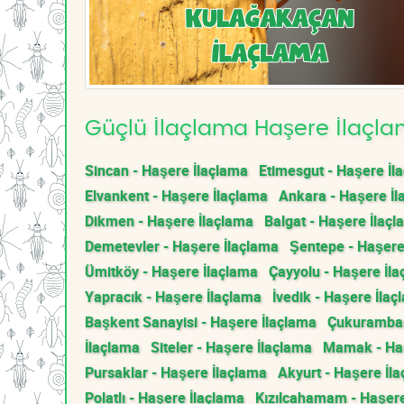
Güçlü İlaçlama Haşere İlaçlam
Sincan - Haşere İlaçlama
Etimesgut - Haşere İl
Elvankent - Haşere İlaçlama
Ankara - Haşere İl
Dikmen - Haşere İlaçlama
Balgat - Haşere İlaç
Demetevler - Haşere İlaçlama
Şentepe - Haşere
Ümitköy - Haşere İlaçlama
Çayyolu - Haşere İl
Yapracık - Haşere İlaçlama
İvedik - Haşere İlaç
Başkent Sanayisi - Haşere İlaçlama
Çukurambar
İlaçlama
Siteler - Haşere İlaçlama
Mamak - Haş
Pursaklar - Haşere İlaçlama
Akyurt - Haşere İl
Polatlı - Haşere İlaçlama
Kızılcahamam - Haşere