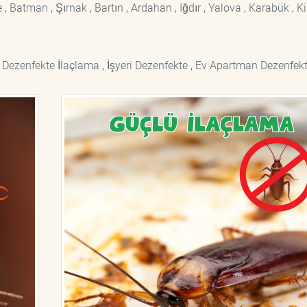
 Batman , Şırnak , Bartın , Ardahan , Iğdır , Yalova , Karabük , Kil
 Dezenfekte İlaçlama , İşyeri Dezenfekte , Ev Apartman Dezenfekt