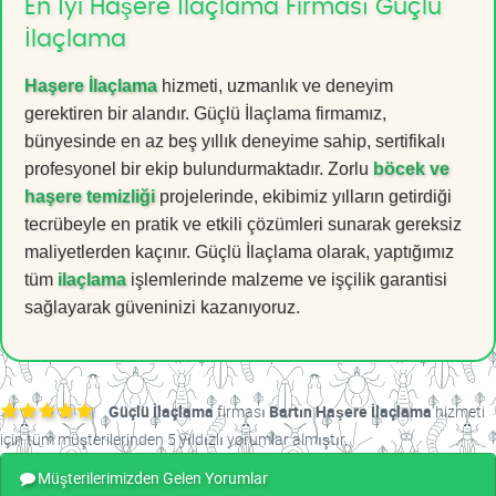
En İyi Haşere İlaçlama Firması Güçlü
İlaçlama
Haşere İlaçlama
hizmeti, uzmanlık ve deneyim
gerektiren bir alandır. Güçlü İlaçlama firmamız,
bünyesinde en az beş yıllık deneyime sahip, sertifikalı
profesyonel bir ekip bulundurmaktadır. Zorlu
böcek ve
haşere temizliği
projelerinde, ekibimiz yılların getirdiği
tecrübeyle en pratik ve etkili çözümleri sunarak gereksiz
maliyetlerden kaçınır. Güçlü İlaçlama olarak, yaptığımız
tüm
ilaçlama
işlemlerinde malzeme ve işçilik garantisi
sağlayarak güveninizi kazanıyoruz.
Güçlü İlaçlama
firması
Bartın Haşere İlaçlama
hizmeti
için tüm müşterilerinden 5 yıldızlı yorumlar almıştır.
Müşterilerimizden Gelen Yorumlar