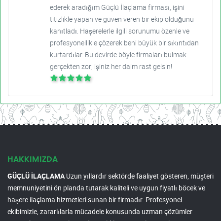
ederek aradığım Güçlü İlaçlama firması, işini
titizlikle yapan ve güven veren bir ekip olduğunu
kanıtladı. Haşerelerle ilgili sorunumu özenle ve
profesyonellikle çözerek beni büyük bir sıkıntıdan
kurtardılar. Bu devirde böyle firmaları bulmak
gerçekten zor; işiniz her daim rast gelsin!
HAKKIMIZDA
GÜÇLÜ İLAÇLAMA
Uzun yıllardır sektörde faaliyet gösteren, müşteri
memnuniyetini ön planda tutarak kaliteli ve uygun fiyatlı böcek ve
haşere ilaçlama hizmetleri sunan bir firmadır. Profesyonel
ekibimizle, zararlılarla mücadele konusunda uzman çözümler