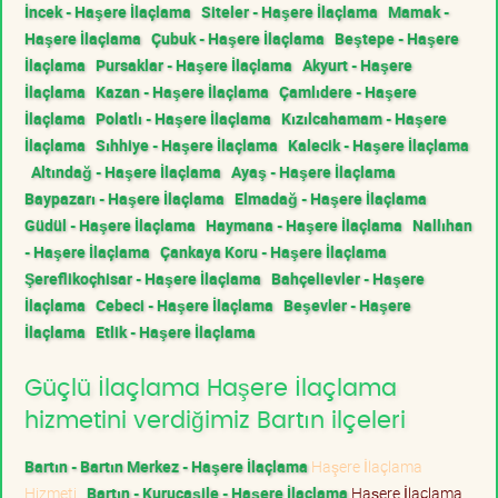
İncek - Haşere İlaçlama
Siteler - Haşere İlaçlama
Mamak -
Haşere İlaçlama
Çubuk - Haşere İlaçlama
Beştepe - Haşere
İlaçlama
Pursaklar - Haşere İlaçlama
Akyurt - Haşere
İlaçlama
Kazan - Haşere İlaçlama
Çamlıdere - Haşere
İlaçlama
Polatlı - Haşere İlaçlama
Kızılcahamam - Haşere
İlaçlama
Sıhhiye - Haşere İlaçlama
Kalecik - Haşere İlaçlama
Altındağ - Haşere İlaçlama
Ayaş - Haşere İlaçlama
Baypazarı - Haşere İlaçlama
Elmadağ - Haşere İlaçlama
Güdül - Haşere İlaçlama
Haymana - Haşere İlaçlama
Nallıhan
- Haşere İlaçlama
Çankaya Koru - Haşere İlaçlama
Şereflikoçhisar - Haşere İlaçlama
Bahçelievler - Haşere
İlaçlama
Cebeci - Haşere İlaçlama
Beşevler - Haşere
İlaçlama
Etlik - Haşere İlaçlama
Güçlü İlaçlama Haşere İlaçlama
hizmetini verdiğimiz Bartın ilçeleri
Bartın - Bartın Merkez - Haşere İlaçlama
Haşere İlaçlama
Hizmeti
Bartın - Kurucaşile - Haşere İlaçlama
Haşere İlaçlama