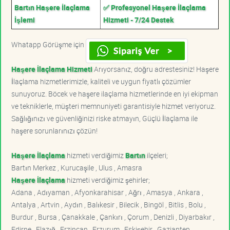
Bartın Haşere İlaçlama
✅ Profesyonel Haşere İlaçlama
İşlemi
Hizmeti - 7/24 Destek
Whatapp Görüşme için
Haşere İlaçlama Hizmeti
Arıyorsanız, doğru adrestesiniz! Haşere
İlaçlama hizmetlerimizle, kaliteli ve uygun fiyatlı çözümler
sunuyoruz. Böcek ve haşere ilaçlama hizmetlerinde en iyi ekipman
ve tekniklerle, müşteri memnuniyeti garantisiyle hizmet veriyoruz.
Sağlığınızı ve güvenliğinizi riske atmayın, Güçlü İlaçlama ile
haşere sorunlarınızı çözün!
Haşere İlaçlama
hizmeti verdiğimiz
Bartın
ilçeleri;
Bartın Merkez , Kurucaşile , Ulus , Amasra
Haşere İlaçlama
hizmeti verdiğimiz şehirler;
Adana , Adıyaman , Afyonkarahisar , Ağrı , Amasya , Ankara ,
Antalya , Artvin , Aydın , Balıkesir , Bilecik , Bingöl , Bitlis , Bolu ,
Burdur , Bursa , Çanakkale , Çankırı , Çorum , Denizli , Diyarbakır ,
Edirne , Elazığ , Erzincan , Erzurum , Eskişehir , Gaziantep ,