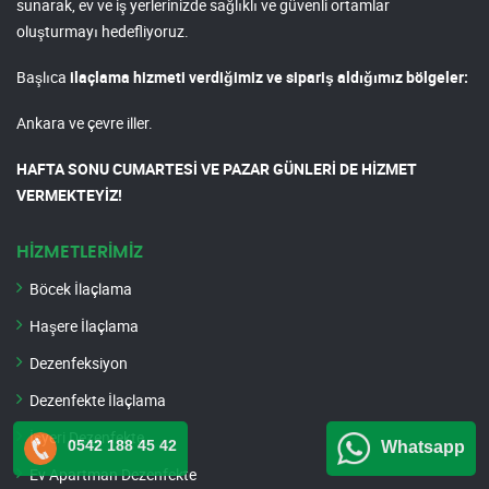
sunarak, ev ve iş yerlerinizde sağlıklı ve güvenli ortamlar
oluşturmayı hedefliyoruz.
Başlıca
ilaçlama hizmeti verdiğimiz ve sipariş aldığımız bölgeler:
Ankara ve çevre iller.
HAFTA SONU CUMARTESİ VE PAZAR GÜNLERİ DE HİZMET
VERMEKTEYİZ!
HİZMETLERİMİZ
Böcek İlaçlama
Haşere İlaçlama
Dezenfeksiyon
Dezenfekte İlaçlama
İşyeri Dezenfekte
0542 188 45 42
Whatsapp
Ev Apartman Dezenfekte