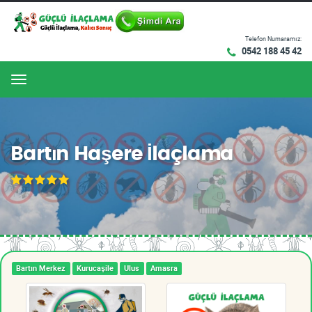
Telefon Numaramız:
0542 188 45 42
Menu
Bartın Haşere İlaçlama
Bartın Merkez
Kurucaşile
Ulus
Amasra