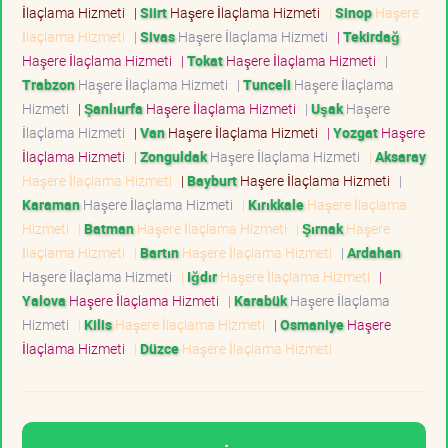
İlaçlama Hizmeti
|
Siirt
Haşere İlaçlama Hizmeti
|
Sinop
Haşere
İlaçlama Hizmeti
|
Sivas
Haşere İlaçlama Hizmeti
|
Tekirdağ
Haşere İlaçlama Hizmeti
|
Tokat
Haşere İlaçlama Hizmeti
|
Trabzon
Haşere İlaçlama Hizmeti
|
Tunceli
Haşere İlaçlama
Hizmeti
|
Şanlıurfa
Haşere İlaçlama Hizmeti
|
Uşak
Haşere
İlaçlama Hizmeti
|
Van
Haşere İlaçlama Hizmeti
|
Yozgat
Haşere
İlaçlama Hizmeti
|
Zonguldak
Haşere İlaçlama Hizmeti
|
Aksaray
Haşere İlaçlama Hizmeti
|
Bayburt
Haşere İlaçlama Hizmeti
|
Karaman
Haşere İlaçlama Hizmeti
|
Kırıkkale
Haşere İlaçlama
Hizmeti
|
Batman
Haşere İlaçlama Hizmeti
|
Şırnak
Haşere
İlaçlama Hizmeti
|
Bartın
Haşere İlaçlama Hizmeti
|
Ardahan
Haşere İlaçlama Hizmeti
|
Iğdır
Haşere İlaçlama Hizmeti
|
Yalova
Haşere İlaçlama Hizmeti
|
Karabük
Haşere İlaçlama
Hizmeti
|
Kilis
Haşere İlaçlama Hizmeti
|
Osmaniye
Haşere
İlaçlama Hizmeti
|
Düzce
Haşere İlaçlama Hizmeti