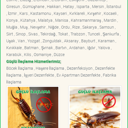
Giresun , Gümüşhane , Hakkari , Hatay , Isparta , Mersin , İstanbul
, İzmir , Kars , Kastamonu , Kayseri , Kırklareli , Kırşehir , Kocaeli ,
Konya , Kütahya , Malatya , Manisa , Kahramanmaraş , Mardin ,
Muğla , Muş , Nevşehir , Niğde , Ordu , Rize , Sakarya , Samsun ,
Siirt , Sinop , Sivas , Tekirdağ , Tokat , Trabzon , Tunceli , Şanlıurfa ,
Uşak , Van , Yozgat , Zonguldak , Aksaray , Bayburt , Karaman ,
Kırıkkale , Batman , Şırnak , Bartın , Ardahan , Iğdır , Yalova ,
Karabük , Kilis , Osmaniye , Düzce
Güçlü İlaçlama Hizmetlerimiz;
Böcek İlaçlama , Haşere İlaçlama , Dezenfeksiyon , Dezenfekte
İlaçlama , İşyeri Dezenfekte , Ev Apartman Dezenfekte , Fabrika
İlaçlama