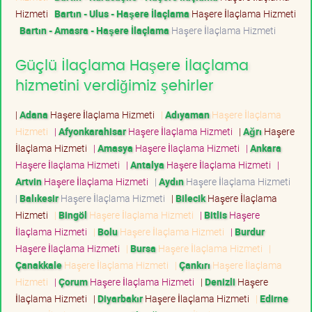
Hizmeti
Bartın - Ulus - Haşere İlaçlama
Haşere İlaçlama Hizmeti
Bartın - Amasra - Haşere İlaçlama
Haşere İlaçlama Hizmeti
Güçlü İlaçlama Haşere İlaçlama
hizmetini verdiğimiz şehirler
|
Adana
Haşere İlaçlama Hizmeti
|
Adıyaman
Haşere İlaçlama
Hizmeti
|
Afyonkarahisar
Haşere İlaçlama Hizmeti
|
Ağrı
Haşere
İlaçlama Hizmeti
|
Amasya
Haşere İlaçlama Hizmeti
|
Ankara
Haşere İlaçlama Hizmeti
|
Antalya
Haşere İlaçlama Hizmeti
|
Artvin
Haşere İlaçlama Hizmeti
|
Aydın
Haşere İlaçlama Hizmeti
|
Balıkesir
Haşere İlaçlama Hizmeti
|
Bilecik
Haşere İlaçlama
Hizmeti
|
Bingöl
Haşere İlaçlama Hizmeti
|
Bitlis
Haşere
İlaçlama Hizmeti
|
Bolu
Haşere İlaçlama Hizmeti
|
Burdur
Haşere İlaçlama Hizmeti
|
Bursa
Haşere İlaçlama Hizmeti
|
Çanakkale
Haşere İlaçlama Hizmeti
|
Çankırı
Haşere İlaçlama
Hizmeti
|
Çorum
Haşere İlaçlama Hizmeti
|
Denizli
Haşere
İlaçlama Hizmeti
|
Diyarbakır
Haşere İlaçlama Hizmeti
|
Edirne