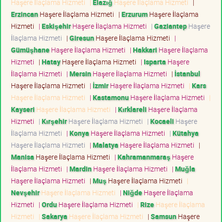
Haşere İlaçlama Hizmeti
|
Elazığ
Haşere İlaçlama Hizmeti
|
Erzincan
Haşere İlaçlama Hizmeti
|
Erzurum
Haşere İlaçlama
Hizmeti
|
Eskişehir
Haşere İlaçlama Hizmeti
|
Gaziantep
Haşere
İlaçlama Hizmeti
|
Giresun
Haşere İlaçlama Hizmeti
|
Gümüşhane
Haşere İlaçlama Hizmeti
|
Hakkari
Haşere İlaçlama
Hizmeti
|
Hatay
Haşere İlaçlama Hizmeti
|
Isparta
Haşere
İlaçlama Hizmeti
|
Mersin
Haşere İlaçlama Hizmeti
|
İstanbul
Haşere İlaçlama Hizmeti
|
İzmir
Haşere İlaçlama Hizmeti
|
Kars
Haşere İlaçlama Hizmeti
|
Kastamonu
Haşere İlaçlama Hizmeti
|
Kayseri
Haşere İlaçlama Hizmeti
|
Kırklareli
Haşere İlaçlama
Hizmeti
|
Kırşehir
Haşere İlaçlama Hizmeti
|
Kocaeli
Haşere
İlaçlama Hizmeti
|
Konya
Haşere İlaçlama Hizmeti
|
Kütahya
Haşere İlaçlama Hizmeti
|
Malatya
Haşere İlaçlama Hizmeti
|
Manisa
Haşere İlaçlama Hizmeti
|
Kahramanmaraş
Haşere
İlaçlama Hizmeti
|
Mardin
Haşere İlaçlama Hizmeti
|
Muğla
Haşere İlaçlama Hizmeti
|
Muş
Haşere İlaçlama Hizmeti
|
Nevşehir
Haşere İlaçlama Hizmeti
|
Niğde
Haşere İlaçlama
Hizmeti
|
Ordu
Haşere İlaçlama Hizmeti
|
Rize
Haşere İlaçlama
Hizmeti
|
Sakarya
Haşere İlaçlama Hizmeti
|
Samsun
Haşere