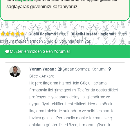
sağlayarak güveninizi kazanıyoruz.
Güçlü İlaçlama
firması
Bilecik Haşere İlaçlama
hizmeti
için tüm müşterilerinden 5 yıldızlı yorumlar almıştır.
Müşterilerimizden Gelen Yorumlar
Yorum Yapan :
Şaban Sönmez, Konum :
Bilecik Ankara
Haşere İlaçlama hizmeti için Güçlü İlaçlama
firmasıyla iletişime geçtim. Telefonda gösterdikleri
profesyonel yaklaşım, detaylı bilgilendirme ve
uygun fiyat teklifleri beni etkiledi. Hemen böcek
ilaçlama talebinde bulundum ve belirtilen saatte
hızlıca geldiler. Personelin maske takması ve iş
ahlakına gösterdikleri özen, firmanın güvenilir