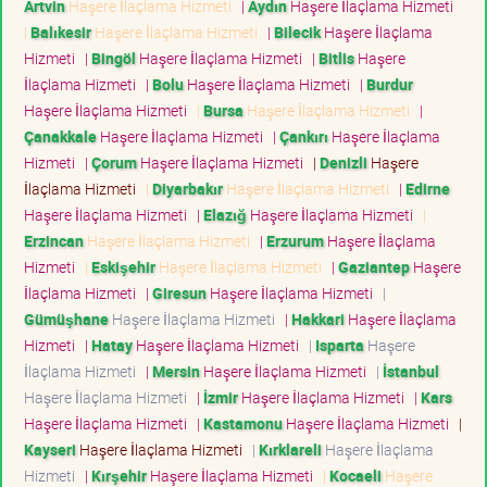
Artvin
Haşere İlaçlama Hizmeti
|
Aydın
Haşere İlaçlama Hizmeti
|
Balıkesir
Haşere İlaçlama Hizmeti
|
Bilecik
Haşere İlaçlama
Hizmeti
|
Bingöl
Haşere İlaçlama Hizmeti
|
Bitlis
Haşere
İlaçlama Hizmeti
|
Bolu
Haşere İlaçlama Hizmeti
|
Burdur
Haşere İlaçlama Hizmeti
|
Bursa
Haşere İlaçlama Hizmeti
|
Çanakkale
Haşere İlaçlama Hizmeti
|
Çankırı
Haşere İlaçlama
Hizmeti
|
Çorum
Haşere İlaçlama Hizmeti
|
Denizli
Haşere
İlaçlama Hizmeti
|
Diyarbakır
Haşere İlaçlama Hizmeti
|
Edirne
Haşere İlaçlama Hizmeti
|
Elazığ
Haşere İlaçlama Hizmeti
|
Erzincan
Haşere İlaçlama Hizmeti
|
Erzurum
Haşere İlaçlama
Hizmeti
|
Eskişehir
Haşere İlaçlama Hizmeti
|
Gaziantep
Haşere
İlaçlama Hizmeti
|
Giresun
Haşere İlaçlama Hizmeti
|
Gümüşhane
Haşere İlaçlama Hizmeti
|
Hakkari
Haşere İlaçlama
Hizmeti
|
Hatay
Haşere İlaçlama Hizmeti
|
Isparta
Haşere
İlaçlama Hizmeti
|
Mersin
Haşere İlaçlama Hizmeti
|
İstanbul
Haşere İlaçlama Hizmeti
|
İzmir
Haşere İlaçlama Hizmeti
|
Kars
Haşere İlaçlama Hizmeti
|
Kastamonu
Haşere İlaçlama Hizmeti
|
Kayseri
Haşere İlaçlama Hizmeti
|
Kırklareli
Haşere İlaçlama
Hizmeti
|
Kırşehir
Haşere İlaçlama Hizmeti
|
Kocaeli
Haşere