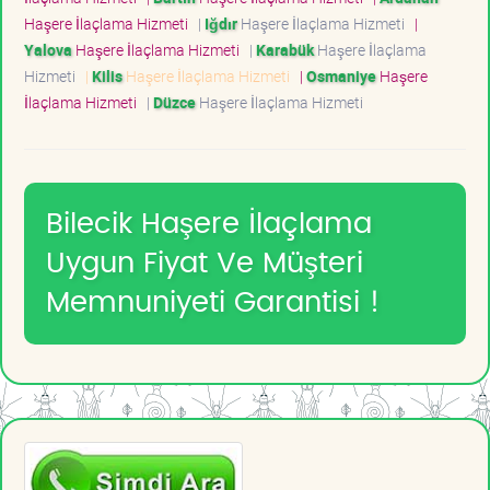
Haşere İlaçlama Hizmeti
|
Iğdır
Haşere İlaçlama Hizmeti
|
Yalova
Haşere İlaçlama Hizmeti
|
Karabük
Haşere İlaçlama
Hizmeti
|
Kilis
Haşere İlaçlama Hizmeti
|
Osmaniye
Haşere
İlaçlama Hizmeti
|
Düzce
Haşere İlaçlama Hizmeti
Bilecik Haşere İlaçlama
Uygun Fiyat Ve Müşteri
Memnuniyeti Garantisi !