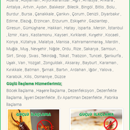
Antalya , Artvin , Aydın , Balıkesir , Bilecik , Bingöl , Bitlis , Bolu ,
Burdur , Bursa , Çanakkale , Çankırı , Çorum , Denizli , Diyarbakır ,
Edirne , Elazığ , Erzincan , Erzurum , Eskişehir , Gaziantep ,
Giresun , Gümüşhane , Hakkari , Hatay , Isparta , Mersin , İstanbul
, İzmir , Kars , Kastamonu , Kayseri , Kırklareli , Kırşehir , Kocaeli ,
Konya , Kütahya , Malatya , Manisa , Kahramanmaraş , Mardin ,
Muğla , Muş , Nevşehir , Niğde , Ordu , Rize , Sakarya , Samsun ,
Siirt , Sinop , Sivas , Tekirdağ , Tokat , Trabzon , Tunceli , Şanlıurfa ,
Uşak , Van , Yozgat , Zonguldak , Aksaray , Bayburt , Karaman ,
Kırıkkale , Batman , Şırnak , Bartın , Ardahan , Iğdır , Yalova ,
Karabük , Kilis , Osmaniye , Düzce
Güçlü İlaçlama Hizmetlerimiz;
Böcek İlaçlama , Haşere İlaçlama , Dezenfeksiyon , Dezenfekte
İlaçlama , İşyeri Dezenfekte , Ev Apartman Dezenfekte , Fabrika
İlaçlama