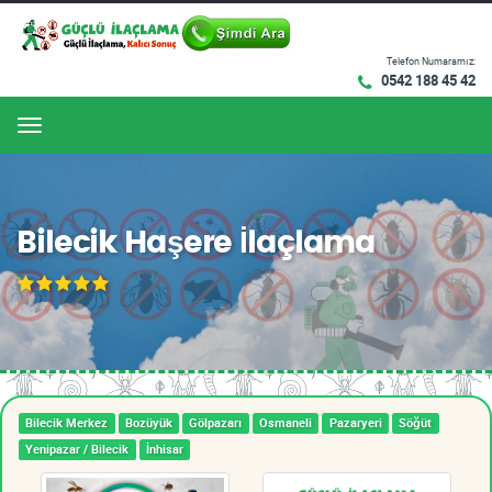
Telefon Numaramız:
0542 188 45 42
Menu
Bilecik Haşere İlaçlama
Bilecik Merkez
Bozüyük
Gölpazarı
Osmaneli
Pazaryeri
Söğüt
Yenipazar / Bilecik
İnhisar