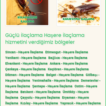
Güçlü İlaçlama Haşere İlaçlama
hizmetini verdiğimiz bölgeler
Sincan - Haşere İlaçlama
Etimesgut - Haşere İlaçlama
Yenikent - Haşere İlaçlama
Bağlıca - Haşere İlaçlama
Elvankent - Haşere İlaçlama
Ankara - Haşere İlaçlama
Çankaya - Haşere İlaçlama
Keçiören - Haşere İlaçlama
Dikmen - Haşere İlaçlama
Balgat - Haşere İlaçlama
Gölbaşı -
Haşere İlaçlama
Yenimahalle - Haşere İlaçlama
Demetevler -
Haşere İlaçlama
Şentepe - Haşere İlaçlama
Ostim - Haşere
İlaçlama
Batıkent - Haşere İlaçlama
Ümitköy - Haşere
İlaçlama
Çayyolu - Haşere İlaçlama
Eryaman - Haşere
İlaçlama
Kızılay - Haşere İlaçlama
Yapracık - Haşere İlaçlama