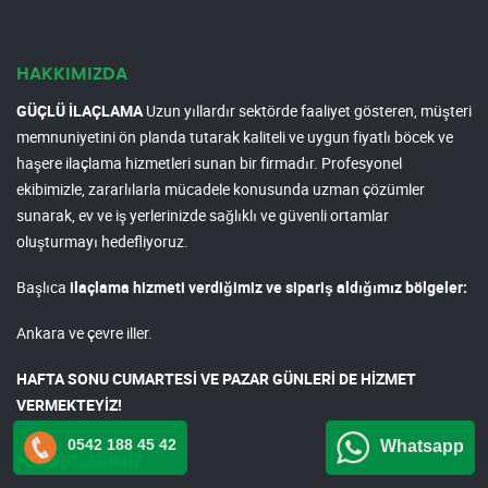
HAKKIMIZDA
GÜÇLÜ İLAÇLAMA
Uzun yıllardır sektörde faaliyet gösteren, müşteri
memnuniyetini ön planda tutarak kaliteli ve uygun fiyatlı böcek ve
haşere ilaçlama hizmetleri sunan bir firmadır. Profesyonel
ekibimizle, zararlılarla mücadele konusunda uzman çözümler
sunarak, ev ve iş yerlerinizde sağlıklı ve güvenli ortamlar
oluşturmayı hedefliyoruz.
Başlıca
ilaçlama hizmeti verdiğimiz ve sipariş aldığımız bölgeler:
Ankara ve çevre iller.
HAFTA SONU CUMARTESİ VE PAZAR GÜNLERİ DE HİZMET
VERMEKTEYİZ!
0542 188 45 42
Whatsapp
HİZMETLERİMİZ