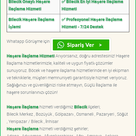
Bilecik Onaylı Haşere
✅ Bilecik En İyi Haşere İlaçlama
İlaçlama Hizmeti
Hizmeti
Bilecik Haşere İlaçlama
✅ Profesyonel Haşere İlaçlama
İşlemi
Hizmeti - 7/24 Destek
Whatapp Görüşme için
Haşere İlaçlama Hizmeti
Arıyorsanız, doğru adrestesiniz! Haşere
İlaçlama hizmetlerimizle, kaliteli ve uygun fiyatlı çözümler
sunuyoruz. Böcek ve haşere ilaçlama hizmetlerinde en iyi ekipman
ve tekniklerle, müşteri memnuniyeti garantisiyle hizmet veriyoruz.
Sağlığınızı ve güvenliğinizi riske atmayın, Güçlü İlaçlama ile
haşere sorunlarınızı çözün!
Haşere İlaçlama
hizmeti verdiğimiz
Bilecik
ilçeleri;
Bilecik Merkez , Bozüyük , Gölpazarı , Osmaneli , Pazaryeri , Söğüt
, Yenipazar / Bilecik , İnhisar
Haşere İlaçlama
hizmeti verdiğimiz şehirler;
Adana , Adıyaman , Afyonkarahisar , Ağrı , Amasya , Ankara ,