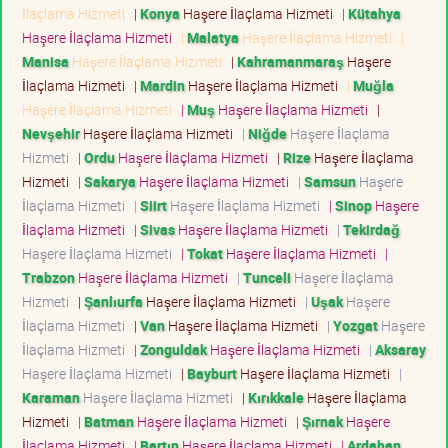
İlaçlama Hizmeti
|
Konya
Haşere İlaçlama Hizmeti
|
Kütahya
Haşere İlaçlama Hizmeti
|
Malatya
Haşere İlaçlama Hizmeti
|
Manisa
Haşere İlaçlama Hizmeti
|
Kahramanmaraş
Haşere
İlaçlama Hizmeti
|
Mardin
Haşere İlaçlama Hizmeti
|
Muğla
Haşere İlaçlama Hizmeti
|
Muş
Haşere İlaçlama Hizmeti
|
Nevşehir
Haşere İlaçlama Hizmeti
|
Niğde
Haşere İlaçlama
Hizmeti
|
Ordu
Haşere İlaçlama Hizmeti
|
Rize
Haşere İlaçlama
Hizmeti
|
Sakarya
Haşere İlaçlama Hizmeti
|
Samsun
Haşere
İlaçlama Hizmeti
|
Siirt
Haşere İlaçlama Hizmeti
|
Sinop
Haşere
İlaçlama Hizmeti
|
Sivas
Haşere İlaçlama Hizmeti
|
Tekirdağ
Haşere İlaçlama Hizmeti
|
Tokat
Haşere İlaçlama Hizmeti
|
Trabzon
Haşere İlaçlama Hizmeti
|
Tunceli
Haşere İlaçlama
Hizmeti
|
Şanlıurfa
Haşere İlaçlama Hizmeti
|
Uşak
Haşere
İlaçlama Hizmeti
|
Van
Haşere İlaçlama Hizmeti
|
Yozgat
Haşere
İlaçlama Hizmeti
|
Zonguldak
Haşere İlaçlama Hizmeti
|
Aksaray
Haşere İlaçlama Hizmeti
|
Bayburt
Haşere İlaçlama Hizmeti
|
Karaman
Haşere İlaçlama Hizmeti
|
Kırıkkale
Haşere İlaçlama
Hizmeti
|
Batman
Haşere İlaçlama Hizmeti
|
Şırnak
Haşere
İlaçlama Hizmeti
|
Bartın
Haşere İlaçlama Hizmeti
|
Ardahan