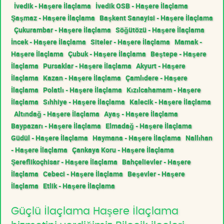
İvedik - Haşere İlaçlama
İvedik OSB - Haşere İlaçlama
Şaşmaz - Haşere İlaçlama
Başkent Sanayisi - Haşere İlaçlama
Çukurambar - Haşere İlaçlama
Söğütözü - Haşere İlaçlama
İncek - Haşere İlaçlama
Siteler - Haşere İlaçlama
Mamak -
Haşere İlaçlama
Çubuk - Haşere İlaçlama
Beştepe - Haşere
İlaçlama
Pursaklar - Haşere İlaçlama
Akyurt - Haşere
İlaçlama
Kazan - Haşere İlaçlama
Çamlıdere - Haşere
İlaçlama
Polatlı - Haşere İlaçlama
Kızılcahamam - Haşere
İlaçlama
Sıhhiye - Haşere İlaçlama
Kalecik - Haşere İlaçlama
Altındağ - Haşere İlaçlama
Ayaş - Haşere İlaçlama
Baypazarı - Haşere İlaçlama
Elmadağ - Haşere İlaçlama
Güdül - Haşere İlaçlama
Haymana - Haşere İlaçlama
Nallıhan
- Haşere İlaçlama
Çankaya Koru - Haşere İlaçlama
Şereflikoçhisar - Haşere İlaçlama
Bahçelievler - Haşere
İlaçlama
Cebeci - Haşere İlaçlama
Beşevler - Haşere
İlaçlama
Etlik - Haşere İlaçlama
Güçlü İlaçlama Haşere İlaçlama