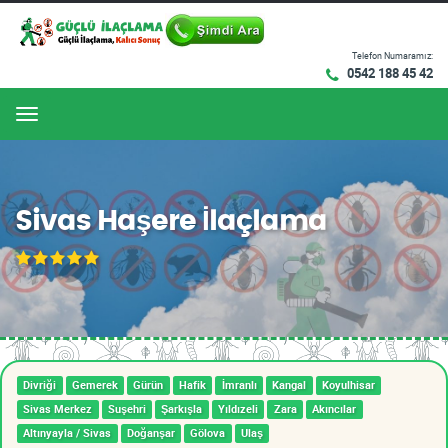
Telefon Numaramız:
0542 188 45 42
Menu
Sivas Haşere İlaçlama
Divriği
Gemerek
Gürün
Hafik
İmranlı
Kangal
Koyulhisar
Sivas Merkez
Suşehri
Şarkışla
Yıldızeli
Zara
Akıncılar
Altınyayla / Sivas
Doğanşar
Gölova
Ulaş