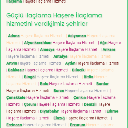
İlaçlama
Haşere İlaçlama Hizmeti
Güçlü İlaçlama Haşere İlaçlama
hizmetini verdiğimiz şehirler
|
Adana
Haşere İlaçlama Hizmeti
|
Adıyaman
Haşere İlaçlama
Hizmeti
|
Afyonkarahisar
Haşere İlaçlama Hizmeti
|
Ağrı
Haşere
İlaçlama Hizmeti
|
Amasya
Haşere İlaçlama Hizmeti
|
Ankara
Haşere İlaçlama Hizmeti
|
Antalya
Haşere İlaçlama Hizmeti
|
Artvin
Haşere İlaçlama Hizmeti
|
Aydın
Haşere İlaçlama Hizmeti
|
Balıkesir
Haşere İlaçlama Hizmeti
|
Bilecik
Haşere İlaçlama
Hizmeti
|
Bingöl
Haşere İlaçlama Hizmeti
|
Bitlis
Haşere
İlaçlama Hizmeti
|
Bolu
Haşere İlaçlama Hizmeti
|
Burdur
Haşere İlaçlama Hizmeti
|
Bursa
Haşere İlaçlama Hizmeti
|
Çanakkale
Haşere İlaçlama Hizmeti
|
Çankırı
Haşere İlaçlama
Hizmeti
|
Çorum
Haşere İlaçlama Hizmeti
|
Denizli
Haşere
İlaçlama Hizmeti
|
Diyarbakır
Haşere İlaçlama Hizmeti
|
Edirne
Haşere İlaçlama Hizmeti
|
Elazığ
Haşere İlaçlama Hizmeti
|
Erzincan
Haşere İlaçlama Hizmeti
|
Erzurum
Haşere İlaçlama