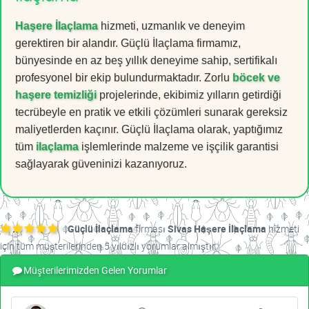
Haşere İlaçlama
hizmeti, uzmanlık ve deneyim
gerektiren bir alandır. Güçlü İlaçlama firmamız,
bünyesinde en az beş yıllık deneyime sahip, sertifikalı
profesyonel bir ekip bulundurmaktadır. Zorlu
böcek ve
haşere temizliği
projelerinde, ekibimiz yılların getirdiği
tecrübeyle en pratik ve etkili çözümleri sunarak gereksiz
maliyetlerden kaçınır. Güçlü İlaçlama olarak, yaptığımız
tüm
ilaçlama
işlemlerinde malzeme ve işçilik garantisi
sağlayarak güveninizi kazanıyoruz.
Güçlü İlaçlama
firması
Sivas Haşere İlaçlama
hizmeti
için tüm müşterilerinden 5 yıldızlı yorumlar almıştır.
Müşterilerimizden Gelen Yorumlar