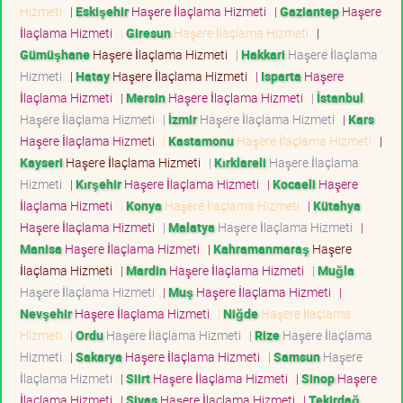
Hizmeti
|
Eskişehir
Haşere İlaçlama Hizmeti
|
Gaziantep
Haşere
İlaçlama Hizmeti
|
Giresun
Haşere İlaçlama Hizmeti
|
Gümüşhane
Haşere İlaçlama Hizmeti
|
Hakkari
Haşere İlaçlama
Hizmeti
|
Hatay
Haşere İlaçlama Hizmeti
|
Isparta
Haşere
İlaçlama Hizmeti
|
Mersin
Haşere İlaçlama Hizmeti
|
İstanbul
Haşere İlaçlama Hizmeti
|
İzmir
Haşere İlaçlama Hizmeti
|
Kars
Haşere İlaçlama Hizmeti
|
Kastamonu
Haşere İlaçlama Hizmeti
|
Kayseri
Haşere İlaçlama Hizmeti
|
Kırklareli
Haşere İlaçlama
Hizmeti
|
Kırşehir
Haşere İlaçlama Hizmeti
|
Kocaeli
Haşere
İlaçlama Hizmeti
|
Konya
Haşere İlaçlama Hizmeti
|
Kütahya
Haşere İlaçlama Hizmeti
|
Malatya
Haşere İlaçlama Hizmeti
|
Manisa
Haşere İlaçlama Hizmeti
|
Kahramanmaraş
Haşere
İlaçlama Hizmeti
|
Mardin
Haşere İlaçlama Hizmeti
|
Muğla
Haşere İlaçlama Hizmeti
|
Muş
Haşere İlaçlama Hizmeti
|
Nevşehir
Haşere İlaçlama Hizmeti
|
Niğde
Haşere İlaçlama
Hizmeti
|
Ordu
Haşere İlaçlama Hizmeti
|
Rize
Haşere İlaçlama
Hizmeti
|
Sakarya
Haşere İlaçlama Hizmeti
|
Samsun
Haşere
İlaçlama Hizmeti
|
Siirt
Haşere İlaçlama Hizmeti
|
Sinop
Haşere
İlaçlama Hizmeti
|
Sivas
Haşere İlaçlama Hizmeti
|
Tekirdağ