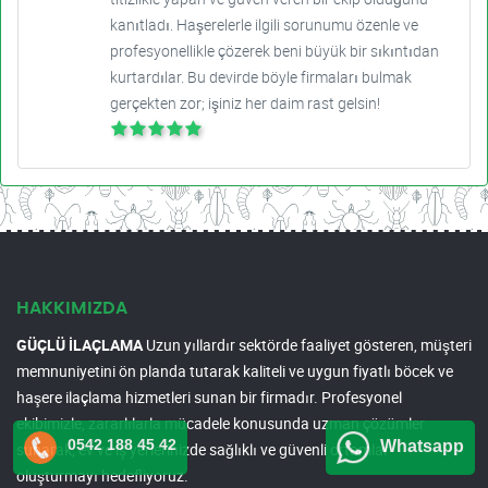
kanıtladı. Haşerelerle ilgili sorunumu özenle ve
profesyonellikle çözerek beni büyük bir sıkıntıdan
kurtardılar. Bu devirde böyle firmaları bulmak
gerçekten zor; işiniz her daim rast gelsin!
HAKKIMIZDA
GÜÇLÜ İLAÇLAMA
Uzun yıllardır sektörde faaliyet gösteren, müşteri
memnuniyetini ön planda tutarak kaliteli ve uygun fiyatlı böcek ve
haşere ilaçlama hizmetleri sunan bir firmadır. Profesyonel
ekibimizle, zararlılarla mücadele konusunda uzman çözümler
0542 188 45 42
Whatsapp
sunarak, ev ve iş yerlerinizde sağlıklı ve güvenli ortamlar
oluşturmayı hedefliyoruz.