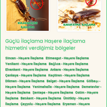
Güçlü İlaçlama Haşere İlaçlama
hizmetini verdiğimiz bölgeler
Sincan - Haşere İlaçlama
Etimesgut - Haşere İlaçlama
Yenikent - Haşere İlaçlama
Bağlıca - Haşere İlaçlama
Elvankent - Haşere İlaçlama
Ankara - Haşere İlaçlama
Çankaya - Haşere İlaçlama
Keçiören - Haşere İlaçlama
Dikmen - Haşere İlaçlama
Balgat - Haşere İlaçlama
Gölbaşı -
Haşere İlaçlama
Yenimahalle - Haşere İlaçlama
Demetevler -
Haşere İlaçlama
Şentepe - Haşere İlaçlama
Ostim - Haşere
İlaçlama
Batıkent - Haşere İlaçlama
Ümitköy - Haşere
İlaçlama
Çayyolu - Haşere İlaçlama
Eryaman - Haşere