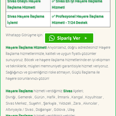
Sivas Onaylı Haşere
✅ Sivas En İyi Haşere İlaçlama
İlaçlama Hizmeti
Hizmeti
Sivas Haşere İlaçlama
✅ Profesyonel Haşere İlaçlama
İşlemi
Hizmeti - 7/24 Destek
Whatapp Görüşme için
Haşere İlaçlama Hizmeti
Arıyorsanız, doğru adrestesiniz! Haşere
İlaçlama hizmetlerimizle, kaliteli ve uygun fiyatlı çözümler
sunuyoruz. Böcek ve haşere ilaçlama hizmetlerinde en iyi ekipman
ve tekniklerle, müşteri memnuniyeti garantisiyle hizmet veriyoruz.
Sağlığınızı ve güvenliğinizi riske atmayın, Güçlü İlaçlama ile
haşere sorunlarınızı çözün!
Haşere İlaçlama
hizmeti verdiğimiz
Sivas
ilçeleri;
Divriği , Gemerek , Gürün , Hafik , İmranlı , Kangal , Koyulhisar ,
Sivas Merkez , Suşehri , Şarkışla , Yıldızeli , Zara , Akıncılar ,
Altınyayla / Sivas , Doğanşar , Gölova , Ulaş
Haşere İlaçlama
hizmeti verdiğimiz şehirler;