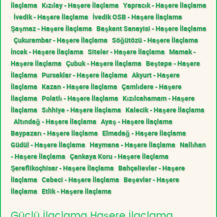
İlaçlama
Kızılay - Haşere İlaçlama
Yapracık - Haşere İlaçlama
İvedik - Haşere İlaçlama
İvedik OSB - Haşere İlaçlama
Şaşmaz - Haşere İlaçlama
Başkent Sanayisi - Haşere İlaçlama
Çukurambar - Haşere İlaçlama
Söğütözü - Haşere İlaçlama
İncek - Haşere İlaçlama
Siteler - Haşere İlaçlama
Mamak -
Haşere İlaçlama
Çubuk - Haşere İlaçlama
Beştepe - Haşere
İlaçlama
Pursaklar - Haşere İlaçlama
Akyurt - Haşere
İlaçlama
Kazan - Haşere İlaçlama
Çamlıdere - Haşere
İlaçlama
Polatlı - Haşere İlaçlama
Kızılcahamam - Haşere
İlaçlama
Sıhhiye - Haşere İlaçlama
Kalecik - Haşere İlaçlama
Altındağ - Haşere İlaçlama
Ayaş - Haşere İlaçlama
Baypazarı - Haşere İlaçlama
Elmadağ - Haşere İlaçlama
Güdül - Haşere İlaçlama
Haymana - Haşere İlaçlama
Nallıhan
- Haşere İlaçlama
Çankaya Koru - Haşere İlaçlama
Şereflikoçhisar - Haşere İlaçlama
Bahçelievler - Haşere
İlaçlama
Cebeci - Haşere İlaçlama
Beşevler - Haşere
İlaçlama
Etlik - Haşere İlaçlama
Güçlü İlaçlama Haşere İlaçlama