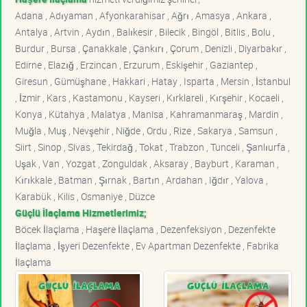
Adana , Adıyaman , Afyonkarahisar , Ağrı , Amasya , Ankara ,
Antalya , Artvin , Aydın , Balıkesir , Bilecik , Bingöl , Bitlis , Bolu ,
Burdur , Bursa , Çanakkale , Çankırı , Çorum , Denizli , Diyarbakır ,
Edirne , Elazığ , Erzincan , Erzurum , Eskişehir , Gaziantep ,
Giresun , Gümüşhane , Hakkari , Hatay , Isparta , Mersin , İstanbul
, İzmir , Kars , Kastamonu , Kayseri , Kırklareli , Kırşehir , Kocaeli ,
Konya , Kütahya , Malatya , Manisa , Kahramanmaraş , Mardin ,
Muğla , Muş , Nevşehir , Niğde , Ordu , Rize , Sakarya , Samsun ,
Siirt , Sinop , Sivas , Tekirdağ , Tokat , Trabzon , Tunceli , Şanlıurfa ,
Uşak , Van , Yozgat , Zonguldak , Aksaray , Bayburt , Karaman ,
Kırıkkale , Batman , Şırnak , Bartın , Ardahan , Iğdır , Yalova ,
Karabük , Kilis , Osmaniye , Düzce
Güçlü İlaçlama Hizmetlerimiz;
Böcek İlaçlama , Haşere İlaçlama , Dezenfeksiyon , Dezenfekte
İlaçlama , İşyeri Dezenfekte , Ev Apartman Dezenfekte , Fabrika
İlaçlama