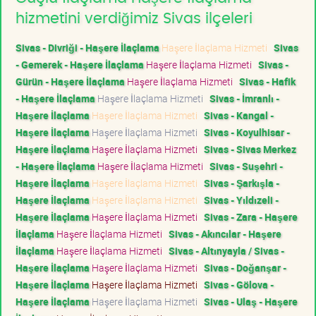
hizmetini verdiğimiz Sivas ilçeleri
Sivas - Divriği - Haşere İlaçlama
Haşere İlaçlama Hizmeti
Sivas
- Gemerek - Haşere İlaçlama
Haşere İlaçlama Hizmeti
Sivas -
Gürün - Haşere İlaçlama
Haşere İlaçlama Hizmeti
Sivas - Hafik
- Haşere İlaçlama
Haşere İlaçlama Hizmeti
Sivas - İmranlı -
Haşere İlaçlama
Haşere İlaçlama Hizmeti
Sivas - Kangal -
Haşere İlaçlama
Haşere İlaçlama Hizmeti
Sivas - Koyulhisar -
Haşere İlaçlama
Haşere İlaçlama Hizmeti
Sivas - Sivas Merkez
- Haşere İlaçlama
Haşere İlaçlama Hizmeti
Sivas - Suşehri -
Haşere İlaçlama
Haşere İlaçlama Hizmeti
Sivas - Şarkışla -
Haşere İlaçlama
Haşere İlaçlama Hizmeti
Sivas - Yıldızeli -
Haşere İlaçlama
Haşere İlaçlama Hizmeti
Sivas - Zara - Haşere
İlaçlama
Haşere İlaçlama Hizmeti
Sivas - Akıncılar - Haşere
İlaçlama
Haşere İlaçlama Hizmeti
Sivas - Altınyayla / Sivas -
Haşere İlaçlama
Haşere İlaçlama Hizmeti
Sivas - Doğanşar -
Haşere İlaçlama
Haşere İlaçlama Hizmeti
Sivas - Gölova -
Haşere İlaçlama
Haşere İlaçlama Hizmeti
Sivas - Ulaş - Haşere