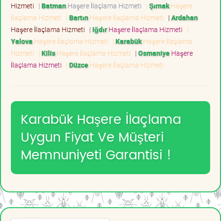
Hizmeti
|
Batman
Haşere İlaçlama Hizmeti
|
Şırnak
Haşere
İlaçlama Hizmeti
|
Bartın
Haşere İlaçlama Hizmeti
|
Ardahan
Haşere İlaçlama Hizmeti
|
Iğdır
Haşere İlaçlama Hizmeti
|
Yalova
Haşere İlaçlama Hizmeti
|
Karabük
Haşere İlaçlama
Hizmeti
|
Kilis
Haşere İlaçlama Hizmeti
|
Osmaniye
Haşere
İlaçlama Hizmeti
|
Düzce
Haşere İlaçlama Hizmeti
Karabük Haşere İlaçlama
Uygun Fiyat Ve Müşteri
Memnuniyeti Garantisi !