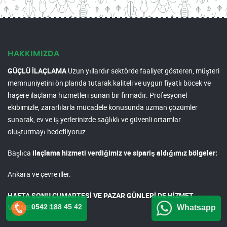
HAKKIMIZDA
GÜÇLÜ İLAÇLAMA
Uzun yıllardır sektörde faaliyet gösteren, müşteri
memnuniyetini ön planda tutarak kaliteli ve uygun fiyatlı böcek ve
haşere ilaçlama hizmetleri sunan bir firmadır. Profesyonel
ekibimizle, zararlılarla mücadele konusunda uzman çözümler
sunarak, ev ve iş yerlerinizde sağlıklı ve güvenli ortamlar
oluşturmayı hedefliyoruz.
Başlıca
ilaçlama hizmeti verdiğimiz ve sipariş aldığımız bölgeler:
Ankara ve çevre iller.
HAFTA SONU CUMARTESİ VE PAZAR GÜNLERİ DE HİZMET
0542 188 45 42
VERMEKTEYİZ!
Whatsapp