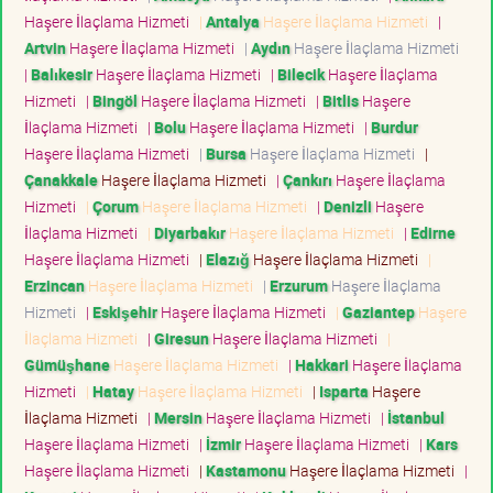
Haşere İlaçlama Hizmeti
|
Antalya
Haşere İlaçlama Hizmeti
|
Artvin
Haşere İlaçlama Hizmeti
|
Aydın
Haşere İlaçlama Hizmeti
|
Balıkesir
Haşere İlaçlama Hizmeti
|
Bilecik
Haşere İlaçlama
Hizmeti
|
Bingöl
Haşere İlaçlama Hizmeti
|
Bitlis
Haşere
İlaçlama Hizmeti
|
Bolu
Haşere İlaçlama Hizmeti
|
Burdur
Haşere İlaçlama Hizmeti
|
Bursa
Haşere İlaçlama Hizmeti
|
Çanakkale
Haşere İlaçlama Hizmeti
|
Çankırı
Haşere İlaçlama
Hizmeti
|
Çorum
Haşere İlaçlama Hizmeti
|
Denizli
Haşere
İlaçlama Hizmeti
|
Diyarbakır
Haşere İlaçlama Hizmeti
|
Edirne
Haşere İlaçlama Hizmeti
|
Elazığ
Haşere İlaçlama Hizmeti
|
Erzincan
Haşere İlaçlama Hizmeti
|
Erzurum
Haşere İlaçlama
Hizmeti
|
Eskişehir
Haşere İlaçlama Hizmeti
|
Gaziantep
Haşere
İlaçlama Hizmeti
|
Giresun
Haşere İlaçlama Hizmeti
|
Gümüşhane
Haşere İlaçlama Hizmeti
|
Hakkari
Haşere İlaçlama
Hizmeti
|
Hatay
Haşere İlaçlama Hizmeti
|
Isparta
Haşere
İlaçlama Hizmeti
|
Mersin
Haşere İlaçlama Hizmeti
|
İstanbul
Haşere İlaçlama Hizmeti
|
İzmir
Haşere İlaçlama Hizmeti
|
Kars
Haşere İlaçlama Hizmeti
|
Kastamonu
Haşere İlaçlama Hizmeti
|