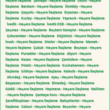
Haşere İlaçlama
Şentepe - Haşere İlaçlama
Ostim - Haşere
İlaçlama
Batıkent - Haşere İlaçlama
Ümitköy - Haşere
İlaçlama
Çayyolu - Haşere İlaçlama
Eryaman - Haşere
İlaçlama
Kızılay - Haşere İlaçlama
Yapracık - Haşere İlaçlama
İvedik - Haşere İlaçlama
İvedik OSB - Haşere İlaçlama
Şaşmaz - Haşere İlaçlama
Başkent Sanayisi - Haşere İlaçlama
Çukurambar - Haşere İlaçlama
Söğütözü - Haşere İlaçlama
İncek - Haşere İlaçlama
Siteler - Haşere İlaçlama
Mamak -
Haşere İlaçlama
Çubuk - Haşere İlaçlama
Beştepe - Haşere
İlaçlama
Pursaklar - Haşere İlaçlama
Akyurt - Haşere
İlaçlama
Kazan - Haşere İlaçlama
Çamlıdere - Haşere
İlaçlama
Polatlı - Haşere İlaçlama
Kızılcahamam - Haşere
İlaçlama
Sıhhiye - Haşere İlaçlama
Kalecik - Haşere İlaçlama
Altındağ - Haşere İlaçlama
Ayaş - Haşere İlaçlama
Baypazarı - Haşere İlaçlama
Elmadağ - Haşere İlaçlama
Güdül - Haşere İlaçlama
Haymana - Haşere İlaçlama
Nallıhan
- Haşere İlaçlama
Çankaya Koru - Haşere İlaçlama
Şereflikoçhisar - Haşere İlaçlama
Bahçelievler - Haşere
İlaçlama
Cebeci - Haşere İlaçlama
Beşevler - Haşere