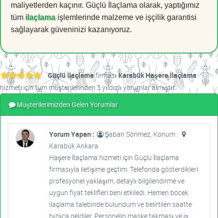
maliyetlerden kaçınır. Güçlü İlaçlama olarak, yaptığımız
tüm
ilaçlama
işlemlerinde malzeme ve işçilik garantisi
sağlayarak güveninizi kazanıyoruz.
Güçlü İlaçlama
firması
Karabük Haşere İlaçlama
hizmeti için tüm müşterilerinden 5 yıldızlı yorumlar almıştır.
Müşterilerimizden Gelen Yorumlar
Yorum Yapan :
Şaban Sönmez, Konum :
Karabük Ankara
Haşere İlaçlama hizmeti için Güçlü İlaçlama
firmasıyla iletişime geçtim. Telefonda gösterdikleri
profesyonel yaklaşım, detaylı bilgilendirme ve
uygun fiyat teklifleri beni etkiledi. Hemen böcek
ilaçlama talebinde bulundum ve belirtilen saatte
hızlıca geldiler. Personelin maske takması ve iş