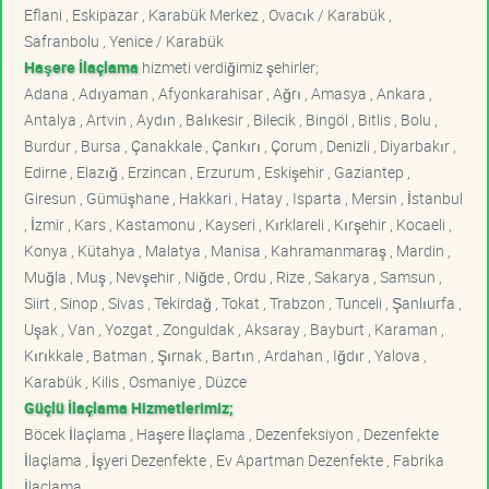
Eflani , Eskipazar , Karabük Merkez , Ovacık / Karabük ,
Safranbolu , Yenice / Karabük
Haşere İlaçlama
hizmeti verdiğimiz şehirler;
Adana , Adıyaman , Afyonkarahisar , Ağrı , Amasya , Ankara ,
Antalya , Artvin , Aydın , Balıkesir , Bilecik , Bingöl , Bitlis , Bolu ,
Burdur , Bursa , Çanakkale , Çankırı , Çorum , Denizli , Diyarbakır ,
Edirne , Elazığ , Erzincan , Erzurum , Eskişehir , Gaziantep ,
Giresun , Gümüşhane , Hakkari , Hatay , Isparta , Mersin , İstanbul
, İzmir , Kars , Kastamonu , Kayseri , Kırklareli , Kırşehir , Kocaeli ,
Konya , Kütahya , Malatya , Manisa , Kahramanmaraş , Mardin ,
Muğla , Muş , Nevşehir , Niğde , Ordu , Rize , Sakarya , Samsun ,
Siirt , Sinop , Sivas , Tekirdağ , Tokat , Trabzon , Tunceli , Şanlıurfa ,
Uşak , Van , Yozgat , Zonguldak , Aksaray , Bayburt , Karaman ,
Kırıkkale , Batman , Şırnak , Bartın , Ardahan , Iğdır , Yalova ,
Karabük , Kilis , Osmaniye , Düzce
Güçlü İlaçlama Hizmetlerimiz;
Böcek İlaçlama , Haşere İlaçlama , Dezenfeksiyon , Dezenfekte
İlaçlama , İşyeri Dezenfekte , Ev Apartman Dezenfekte , Fabrika
İlaçlama