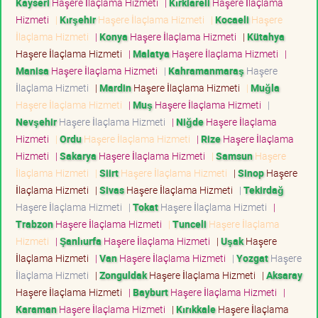
Kayseri
Haşere İlaçlama Hizmeti
|
Kırklareli
Haşere İlaçlama
Hizmeti
|
Kırşehir
Haşere İlaçlama Hizmeti
|
Kocaeli
Haşere
İlaçlama Hizmeti
|
Konya
Haşere İlaçlama Hizmeti
|
Kütahya
Haşere İlaçlama Hizmeti
|
Malatya
Haşere İlaçlama Hizmeti
|
Manisa
Haşere İlaçlama Hizmeti
|
Kahramanmaraş
Haşere
İlaçlama Hizmeti
|
Mardin
Haşere İlaçlama Hizmeti
|
Muğla
Haşere İlaçlama Hizmeti
|
Muş
Haşere İlaçlama Hizmeti
|
Nevşehir
Haşere İlaçlama Hizmeti
|
Niğde
Haşere İlaçlama
Hizmeti
|
Ordu
Haşere İlaçlama Hizmeti
|
Rize
Haşere İlaçlama
Hizmeti
|
Sakarya
Haşere İlaçlama Hizmeti
|
Samsun
Haşere
İlaçlama Hizmeti
|
Siirt
Haşere İlaçlama Hizmeti
|
Sinop
Haşere
İlaçlama Hizmeti
|
Sivas
Haşere İlaçlama Hizmeti
|
Tekirdağ
Haşere İlaçlama Hizmeti
|
Tokat
Haşere İlaçlama Hizmeti
|
Trabzon
Haşere İlaçlama Hizmeti
|
Tunceli
Haşere İlaçlama
Hizmeti
|
Şanlıurfa
Haşere İlaçlama Hizmeti
|
Uşak
Haşere
İlaçlama Hizmeti
|
Van
Haşere İlaçlama Hizmeti
|
Yozgat
Haşere
İlaçlama Hizmeti
|
Zonguldak
Haşere İlaçlama Hizmeti
|
Aksaray
Haşere İlaçlama Hizmeti
|
Bayburt
Haşere İlaçlama Hizmeti
|
Karaman
Haşere İlaçlama Hizmeti
|
Kırıkkale
Haşere İlaçlama