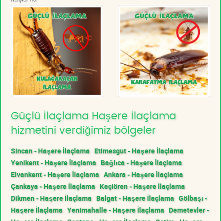
Güçlü İlaçlama Haşere İlaçlama
hizmetini verdiğimiz bölgeler
Sincan - Haşere İlaçlama
Etimesgut - Haşere İlaçlama
Yenikent - Haşere İlaçlama
Bağlıca - Haşere İlaçlama
Elvankent - Haşere İlaçlama
Ankara - Haşere İlaçlama
Çankaya - Haşere İlaçlama
Keçiören - Haşere İlaçlama
Dikmen - Haşere İlaçlama
Balgat - Haşere İlaçlama
Gölbaşı -
Haşere İlaçlama
Yenimahalle - Haşere İlaçlama
Demetevler -