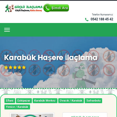
Telefon Numaramız:
0542 188 45 42
Menu
Karabük Haşere İlaçlama
Eflani
Eskipazar
Karabük Merkez
Ovacık / Karabük
Safranbolu
Yenice / Karabük