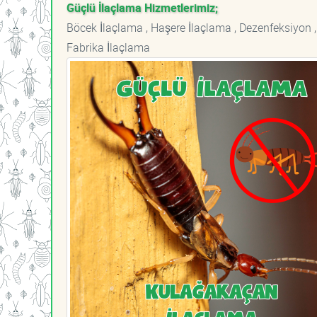
Güçlü İlaçlama Hizmetlerimiz;
Böcek İlaçlama , Haşere İlaçlama , Dezenfeksiyon ,
Fabrika İlaçlama