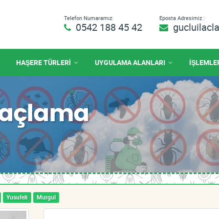
Telefon Numaramız:
Eposta Adresimiz :
0542 188 45 42
gucluilac
HAŞERE TÜRLERİ
UYGULAMA ALANLARI
İŞLEMLE
İlaçlama
Yusufeli
Murgul