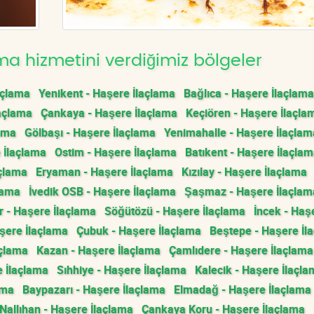
a hizmetini verdiğimiz bölgeler
açlama
Yenikent - Haşere İlaçlama
Bağlıca - Haşere İlaçlama
açlama
Çankaya - Haşere İlaçlama
Keçiören - Haşere İlaçla
lama
Gölbaşı - Haşere İlaçlama
Yenimahalle - Haşere İlaçlam
 İlaçlama
Ostim - Haşere İlaçlama
Batıkent - Haşere İlaçla
açlama
Eryaman - Haşere İlaçlama
Kızılay - Haşere İlaçlama
lama
İvedik OSB - Haşere İlaçlama
Şaşmaz - Haşere İlaçlam
 - Haşere İlaçlama
Söğütözü - Haşere İlaçlama
İncek - Haş
ere İlaçlama
Çubuk - Haşere İlaçlama
Beştepe - Haşere İl
açlama
Kazan - Haşere İlaçlama
Çamlıdere - Haşere İlaçlama
 İlaçlama
Sıhhiye - Haşere İlaçlama
Kalecik - Haşere İlaçl
ama
Baypazarı - Haşere İlaçlama
Elmadağ - Haşere İlaçlama
Nallıhan - Haşere İlaçlama
Çankaya Koru - Haşere İlaçlama