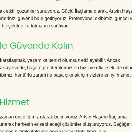
acak etkili çözümler sunuyoruz. Güçlü İlaçlama olarak, Artvin Haş
rlerinizi güvenli hale getiriyoruz. Profesyonel ekibimiz, güncel 
 bir şekilde kurtulmanızı sağlıyor.
ile Güvende Kalın
 karşılaşmak, yaşam kalitenizi olumsuz etkileyebilir. Ancak
sayesinde, haşere problemleriniz en hızlı ve etkili şekilde ort
imiz, her türlü zararlı ile başa çıkmak için sizlere en iyi hizmeti
 Hizmet
zaman önceliğimiz olarak belirliyoruz. Artvin Haşere İlaçlama
sunarak herkesin erişebileceği çözümler oluşturuyoruz. Sağlığını
hemen bizimle iletişime geçin ve fiyat teklifimizi alın!