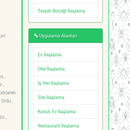
Tespih Böceği İlaçlama
Uygulama Alanları
ün!
Ev İlaçlama
Otel İlaçlama
s ,
İş Yeri İlaçlama
r ,
ırklareli
Site İlaçlama
 Ordu ,
Konut, Ev İlaçlama
is ,
Restaurant İlaçlama