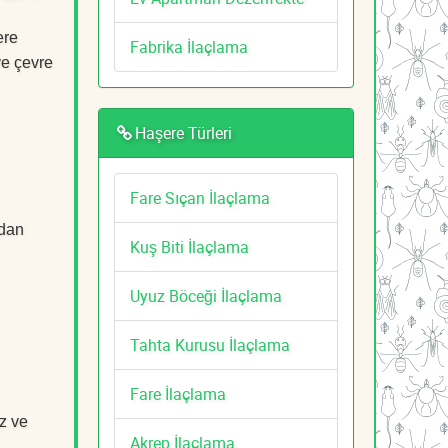
ere
Fabrika İlaçlama
ve çevre
Haşere Türleri
Fare Sıçan İlaçlama
adan
Kuş Biti İlaçlama
Uyuz Böceği İlaçlama
Tahta Kurusu İlaçlama
Fare İlaçlama
z ve
Akrep İlaçlama