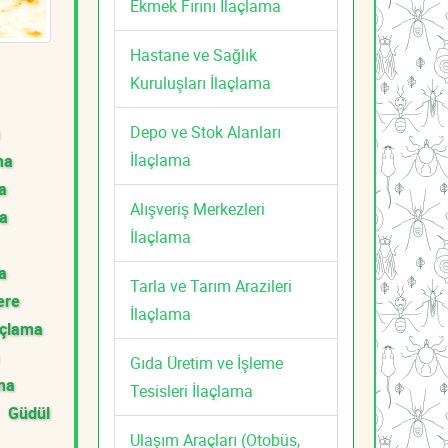
Ekmek Fırını İlaçlama
Hastane ve Sağlık
Kuruluşları İlaçlama
Depo ve Stok Alanları
İlaçlama
ma
a
Alışveriş Merkezleri
ma
İlaçlama
a
Tarla ve Tarım Arazileri
ere
İlaçlama
açlama
Gıda Üretim ve İşleme
ama
Tesisleri İlaçlama
Güdül
Ulaşım Araçları (Otobüs,