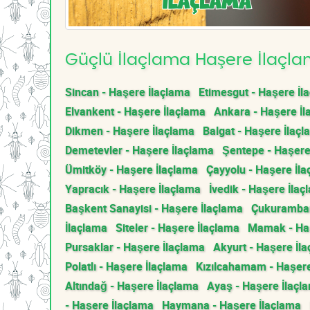
Güçlü İlaçlama Haşere İlaçlam
Sincan - Haşere İlaçlama
Etimesgut - Haşere İl
Elvankent - Haşere İlaçlama
Ankara - Haşere İl
Dikmen - Haşere İlaçlama
Balgat - Haşere İlaç
Demetevler - Haşere İlaçlama
Şentepe - Haşere
Ümitköy - Haşere İlaçlama
Çayyolu - Haşere İl
Yapracık - Haşere İlaçlama
İvedik - Haşere İlaç
Başkent Sanayisi - Haşere İlaçlama
Çukurambar
İlaçlama
Siteler - Haşere İlaçlama
Mamak - Haş
Pursaklar - Haşere İlaçlama
Akyurt - Haşere İl
Polatlı - Haşere İlaçlama
Kızılcahamam - Haşere
Altındağ - Haşere İlaçlama
Ayaş - Haşere İlaçl
- Haşere İlaçlama
Haymana - Haşere İlaçlama