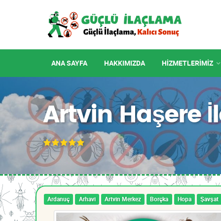
ANA SAYFA
HAKKIMIZDA
HIZMETLERIMIZ
Artvin Haşere 
Ardanuç
Arhavi
Artvin Merkez
Borçka
Hopa
Şavşat