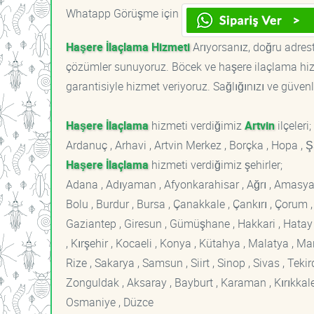
Whatapp Görüşme için
Haşere İlaçlama Hizmeti
Arıyorsanız, doğru adreste
çözümler sunuyoruz. Böcek ve haşere ilaçlama hizm
garantisiyle hizmet veriyoruz. Sağlığınızı ve güvenl
Haşere İlaçlama
hizmeti verdiğimiz
Artvin
ilçeleri;
Ardanuç , Arhavi , Artvin Merkez , Borçka , Hopa , Ş
Haşere İlaçlama
hizmeti verdiğimiz şehirler;
Adana , Adıyaman , Afyonkarahisar , Ağrı , Amasya , An
Bolu , Burdur , Bursa , Çanakkale , Çankırı , Çorum , D
Gaziantep , Giresun , Gümüşhane , Hakkari , Hatay , I
, Kırşehir , Kocaeli , Konya , Kütahya , Malatya , 
Rize , Sakarya , Samsun , Siirt , Sinop , Sivas , Teki
Zonguldak , Aksaray , Bayburt , Karaman , Kırıkkale ,
Osmaniye , Düzce