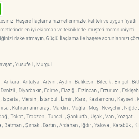
siniz! Haşere İlaçlama hizmetlerimizle, kaliteli ve uygun fiyatlı
etlerinde en iyi ekipman ve tekniklerle, müşteri memnuniyeti
iğinizi riske atmayın, Güçlü İlaçlama ile haşere sorunlarınızı çöz
avşat , Yusufeli , Murgul
kara , Antalya , Artvin , Aydın , Balıkesir , Bilecik , Bingöl , Bitli
enizli , Diyarbakır , Edirne , Elazığ , Erzincan , Erzurum , Eskişehi
sparta , Mersin , İstanbul , İzmir , Kars , Kastamonu , Kayseri , K
Manisa , Kahramanmaraş , Mardin , Muğla , Muş , Nevşehir , Niğde ,
rdağ , Tokat , Trabzon , Tunceli , Şanlıurfa , Uşak , Van , Yozgat ,
 Batman , Şırnak , Bartın , Ardahan , Iğdır , Yalova , Karabük , Kil