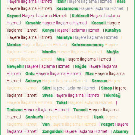
Haşere İlaçlama Hizmeti
|
İzmir
Haşere İlaçlama Hizmeti
|
Kars
Haşere İlaçlama Hizmeti
|
Kastamonu
Haşere İlaçlama Hizmeti
|
Kayseri
Haşere İlaçlama Hizmeti
|
Kırklareli
Haşere İlaçlama
Hizmeti
|
Kırşehir
Haşere İlaçlama Hizmeti
|
Kocaeli
Haşere
İlaçlama Hizmeti
|
Konya
Haşere İlaçlama Hizmeti
|
Kütahya
Haşere İlaçlama Hizmeti
|
Malatya
Haşere İlaçlama Hizmeti
|
Manisa
Haşere İlaçlama Hizmeti
|
Kahramanmaraş
Haşere
İlaçlama Hizmeti
|
Mardin
Haşere İlaçlama Hizmeti
|
Muğla
Haşere İlaçlama Hizmeti
|
Muş
Haşere İlaçlama Hizmeti
|
Nevşehir
Haşere İlaçlama Hizmeti
|
Niğde
Haşere İlaçlama
Hizmeti
|
Ordu
Haşere İlaçlama Hizmeti
|
Rize
Haşere İlaçlama
Hizmeti
|
Sakarya
Haşere İlaçlama Hizmeti
|
Samsun
Haşere
İlaçlama Hizmeti
|
Siirt
Haşere İlaçlama Hizmeti
|
Sinop
Haşere
İlaçlama Hizmeti
|
Sivas
Haşere İlaçlama Hizmeti
|
Tekirdağ
Haşere İlaçlama Hizmeti
|
Tokat
Haşere İlaçlama Hizmeti
|
Trabzon
Haşere İlaçlama Hizmeti
|
Tunceli
Haşere İlaçlama
Hizmeti
|
Şanlıurfa
Haşere İlaçlama Hizmeti
|
Uşak
Haşere
İlaçlama Hizmeti
|
Van
Haşere İlaçlama Hizmeti
|
Yozgat
Haşere
İlaçlama Hizmeti
|
Zonguldak
Haşere İlaçlama Hizmeti
|
Aksaray