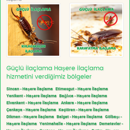
Güçlü İlaçlama Haşere İlaçlama
hizmetini verdiğimiz bölgeler
Sincan - Haşere İlaçlama
Etimesgut - Haşere İlaçlama
Yenikent - Haşere İlaçlama
Bağlıca - Haşere İlaçlama
Elvankent - Haşere İlaçlama
Ankara - Haşere İlaçlama
Çankaya - Haşere İlaçlama
Keçiören - Haşere İlaçlama
Dikmen - Haşere İlaçlama
Balgat - Haşere İlaçlama
Gölbaşı -
Haşere İlaçlama
Yenimahalle - Haşere İlaçlama
Demetevler -