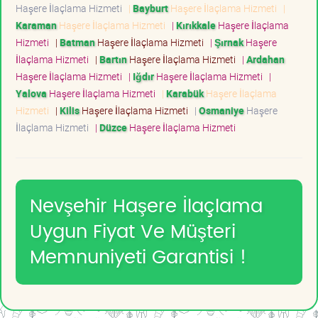
Haşere İlaçlama Hizmeti
|
Bayburt
Haşere İlaçlama Hizmeti
|
Karaman
Haşere İlaçlama Hizmeti
|
Kırıkkale
Haşere İlaçlama
Hizmeti
|
Batman
Haşere İlaçlama Hizmeti
|
Şırnak
Haşere
İlaçlama Hizmeti
|
Bartın
Haşere İlaçlama Hizmeti
|
Ardahan
Haşere İlaçlama Hizmeti
|
Iğdır
Haşere İlaçlama Hizmeti
|
Yalova
Haşere İlaçlama Hizmeti
|
Karabük
Haşere İlaçlama
Hizmeti
|
Kilis
Haşere İlaçlama Hizmeti
|
Osmaniye
Haşere
İlaçlama Hizmeti
|
Düzce
Haşere İlaçlama Hizmeti
Nevşehir Haşere İlaçlama
Uygun Fiyat Ve Müşteri
Memnuniyeti Garantisi !