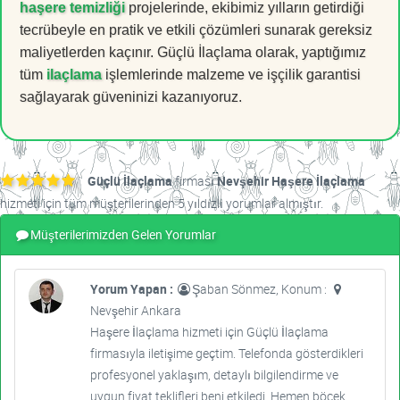
haşere temizliği
projelerinde, ekibimiz yılların getirdiği
tecrübeyle en pratik ve etkili çözümleri sunarak gereksiz
maliyetlerden kaçınır. Güçlü İlaçlama olarak, yaptığımız
tüm
ilaçlama
işlemlerinde malzeme ve işçilik garantisi
sağlayarak güveninizi kazanıyoruz.
Güçlü İlaçlama
firması
Nevşehir Haşere İlaçlama
hizmeti için tüm müşterilerinden 5 yıldızlı yorumlar almıştır.
Müşterilerimizden Gelen Yorumlar
Yorum Yapan :
Şaban Sönmez, Konum :
Nevşehir Ankara
Haşere İlaçlama hizmeti için Güçlü İlaçlama
firmasıyla iletişime geçtim. Telefonda gösterdikleri
profesyonel yaklaşım, detaylı bilgilendirme ve
uygun fiyat teklifleri beni etkiledi. Hemen böcek