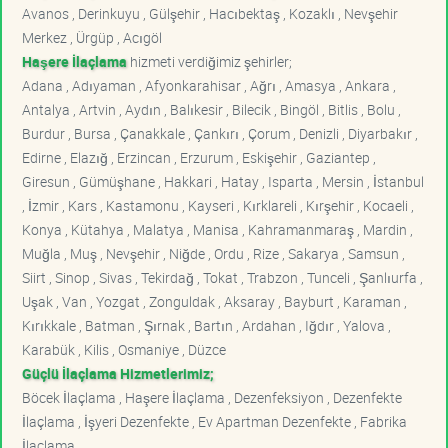
Avanos , Derinkuyu , Gülşehir , Hacıbektaş , Kozaklı , Nevşehir
Merkez , Ürgüp , Acıgöl
Haşere İlaçlama
hizmeti verdiğimiz şehirler;
Adana , Adıyaman , Afyonkarahisar , Ağrı , Amasya , Ankara ,
Antalya , Artvin , Aydın , Balıkesir , Bilecik , Bingöl , Bitlis , Bolu ,
Burdur , Bursa , Çanakkale , Çankırı , Çorum , Denizli , Diyarbakır ,
Edirne , Elazığ , Erzincan , Erzurum , Eskişehir , Gaziantep ,
Giresun , Gümüşhane , Hakkari , Hatay , Isparta , Mersin , İstanbul
, İzmir , Kars , Kastamonu , Kayseri , Kırklareli , Kırşehir , Kocaeli ,
Konya , Kütahya , Malatya , Manisa , Kahramanmaraş , Mardin ,
Muğla , Muş , Nevşehir , Niğde , Ordu , Rize , Sakarya , Samsun ,
Siirt , Sinop , Sivas , Tekirdağ , Tokat , Trabzon , Tunceli , Şanlıurfa ,
Uşak , Van , Yozgat , Zonguldak , Aksaray , Bayburt , Karaman ,
Kırıkkale , Batman , Şırnak , Bartın , Ardahan , Iğdır , Yalova ,
Karabük , Kilis , Osmaniye , Düzce
Güçlü İlaçlama Hizmetlerimiz;
Böcek İlaçlama , Haşere İlaçlama , Dezenfeksiyon , Dezenfekte
İlaçlama , İşyeri Dezenfekte , Ev Apartman Dezenfekte , Fabrika
İlaçlama