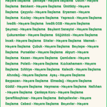
Haşere İlaçlama
Şentepe - Haşere İlaçlama
Ostim - Haşere
İlaçlama
Batıkent - Haşere İlaçlama
Ümitköy - Haşere
İlaçlama
Çayyolu - Haşere İlaçlama
Eryaman - Haşere
İlaçlama
Kızılay - Haşere İlaçlama
Yapracık - Haşere İlaçlama
İvedik - Haşere İlaçlama
İvedik OSB - Haşere İlaçlama
Şaşmaz - Haşere İlaçlama
Başkent Sanayisi - Haşere İlaçlama
Çukurambar - Haşere İlaçlama
Söğütözü - Haşere İlaçlama
İncek - Haşere İlaçlama
Siteler - Haşere İlaçlama
Mamak -
Haşere İlaçlama
Çubuk - Haşere İlaçlama
Beştepe - Haşere
İlaçlama
Pursaklar - Haşere İlaçlama
Akyurt - Haşere
İlaçlama
Kazan - Haşere İlaçlama
Çamlıdere - Haşere
İlaçlama
Polatlı - Haşere İlaçlama
Kızılcahamam - Haşere
İlaçlama
Sıhhiye - Haşere İlaçlama
Kalecik - Haşere İlaçlama
Altındağ - Haşere İlaçlama
Ayaş - Haşere İlaçlama
Baypazarı - Haşere İlaçlama
Elmadağ - Haşere İlaçlama
Güdül - Haşere İlaçlama
Haymana - Haşere İlaçlama
Nallıhan
- Haşere İlaçlama
Çankaya Koru - Haşere İlaçlama
Şereflikoçhisar - Haşere İlaçlama
Bahçelievler - Haşere
İlaçlama
Cebeci - Haşere İlaçlama
Beşevler - Haşere