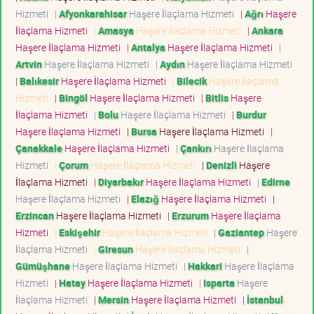
Hizmeti
|
Afyonkarahisar
Haşere İlaçlama Hizmeti
|
Ağrı
Haşere
İlaçlama Hizmeti
|
Amasya
Haşere İlaçlama Hizmeti
|
Ankara
Haşere İlaçlama Hizmeti
|
Antalya
Haşere İlaçlama Hizmeti
|
Artvin
Haşere İlaçlama Hizmeti
|
Aydın
Haşere İlaçlama Hizmeti
|
Balıkesir
Haşere İlaçlama Hizmeti
|
Bilecik
Haşere İlaçlama
Hizmeti
|
Bingöl
Haşere İlaçlama Hizmeti
|
Bitlis
Haşere
İlaçlama Hizmeti
|
Bolu
Haşere İlaçlama Hizmeti
|
Burdur
Haşere İlaçlama Hizmeti
|
Bursa
Haşere İlaçlama Hizmeti
|
Çanakkale
Haşere İlaçlama Hizmeti
|
Çankırı
Haşere İlaçlama
Hizmeti
|
Çorum
Haşere İlaçlama Hizmeti
|
Denizli
Haşere
İlaçlama Hizmeti
|
Diyarbakır
Haşere İlaçlama Hizmeti
|
Edirne
Haşere İlaçlama Hizmeti
|
Elazığ
Haşere İlaçlama Hizmeti
|
Erzincan
Haşere İlaçlama Hizmeti
|
Erzurum
Haşere İlaçlama
Hizmeti
|
Eskişehir
Haşere İlaçlama Hizmeti
|
Gaziantep
Haşere
İlaçlama Hizmeti
|
Giresun
Haşere İlaçlama Hizmeti
|
Gümüşhane
Haşere İlaçlama Hizmeti
|
Hakkari
Haşere İlaçlama
Hizmeti
|
Hatay
Haşere İlaçlama Hizmeti
|
Isparta
Haşere
İlaçlama Hizmeti
|
Mersin
Haşere İlaçlama Hizmeti
|
İstanbul