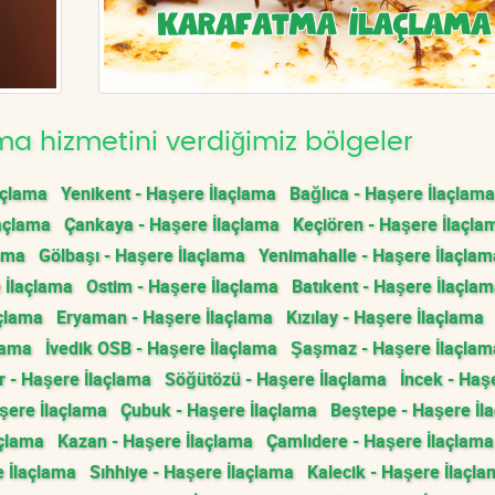
a hizmetini verdiğimiz bölgeler
açlama
Yenikent - Haşere İlaçlama
Bağlıca - Haşere İlaçlama
açlama
Çankaya - Haşere İlaçlama
Keçiören - Haşere İlaçla
lama
Gölbaşı - Haşere İlaçlama
Yenimahalle - Haşere İlaçlam
 İlaçlama
Ostim - Haşere İlaçlama
Batıkent - Haşere İlaçla
açlama
Eryaman - Haşere İlaçlama
Kızılay - Haşere İlaçlama
lama
İvedik OSB - Haşere İlaçlama
Şaşmaz - Haşere İlaçlam
 - Haşere İlaçlama
Söğütözü - Haşere İlaçlama
İncek - Haş
ere İlaçlama
Çubuk - Haşere İlaçlama
Beştepe - Haşere İl
açlama
Kazan - Haşere İlaçlama
Çamlıdere - Haşere İlaçlama
 İlaçlama
Sıhhiye - Haşere İlaçlama
Kalecik - Haşere İlaçl