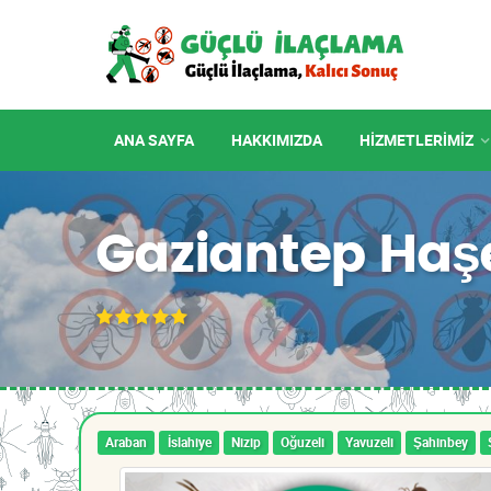
ANA SAYFA
HAKKIMIZDA
HIZMETLERIMIZ
Gaziantep Haş
Araban
İslahiye
Nizip
Oğuzeli
Yavuzeli
Şahinbey