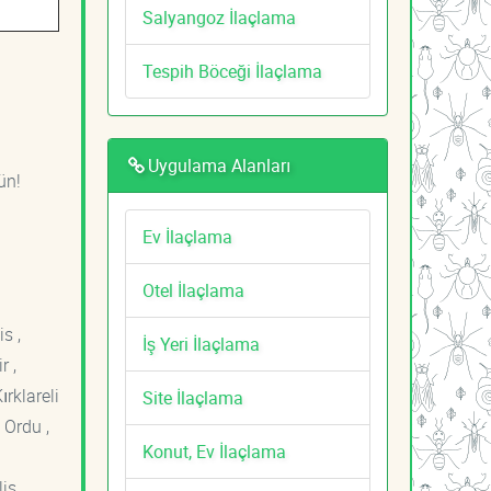
Salyangoz İlaçlama
Tespih Böceği İlaçlama
Uygulama Alanları
ün!
Ev İlaçlama
Otel İlaçlama
s ,
İş Yeri İlaçlama
r ,
ırklareli
Site İlaçlama
 Ordu ,
Konut, Ev İlaçlama
is ,