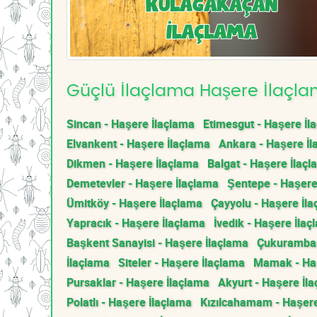
Güçlü İlaçlama Haşere İlaçlam
Sincan - Haşere İlaçlama
Etimesgut - Haşere İl
Elvankent - Haşere İlaçlama
Ankara - Haşere İl
Dikmen - Haşere İlaçlama
Balgat - Haşere İlaç
Demetevler - Haşere İlaçlama
Şentepe - Haşere
Ümitköy - Haşere İlaçlama
Çayyolu - Haşere İl
Yapracık - Haşere İlaçlama
İvedik - Haşere İlaç
Başkent Sanayisi - Haşere İlaçlama
Çukurambar
İlaçlama
Siteler - Haşere İlaçlama
Mamak - Haş
Pursaklar - Haşere İlaçlama
Akyurt - Haşere İl
Polatlı - Haşere İlaçlama
Kızılcahamam - Haşere