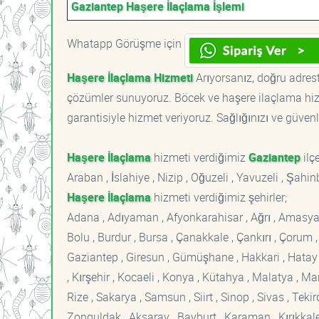
Gaziantep Haşere İlaçlama İşlemi
Whatapp Görüşme için
Haşere İlaçlama Hizmeti
Arıyorsanız, doğru adreste
çözümler sunuyoruz. Böcek ve haşere ilaçlama hizm
garantisiyle hizmet veriyoruz. Sağlığınızı ve güvenl
Haşere İlaçlama
hizmeti verdiğimiz
Gaziantep
ilçe
Araban , İslahiye , Nizip , Oğuzeli , Yavuzeli , Şahi
Haşere İlaçlama
hizmeti verdiğimiz şehirler;
Adana , Adıyaman , Afyonkarahisar , Ağrı , Amasya , An
Bolu , Burdur , Bursa , Çanakkale , Çankırı , Çorum , D
Gaziantep , Giresun , Gümüşhane , Hakkari , Hatay , I
, Kırşehir , Kocaeli , Konya , Kütahya , Malatya , 
Rize , Sakarya , Samsun , Siirt , Sinop , Sivas , Teki
Zonguldak , Aksaray , Bayburt , Karaman , Kırıkkale ,