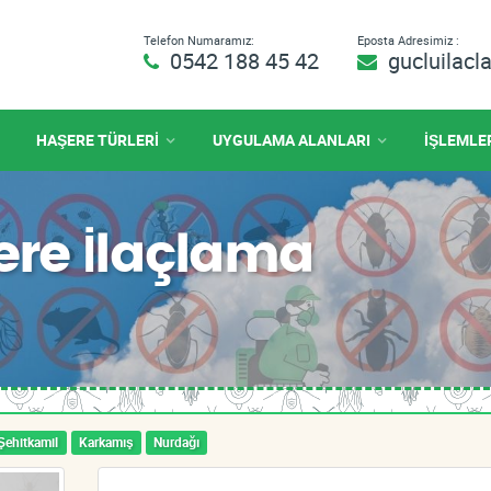
Telefon Numaramız:
Eposta Adresimiz :
0542 188 45 42
gucluilac
HAŞERE TÜRLERİ
UYGULAMA ALANLARI
İŞLEMLE
ere İlaçlama
Şehitkamil
Karkamış
Nurdağı