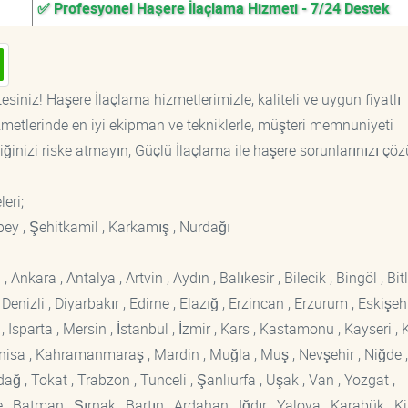
✅ Profesyonel Haşere İlaçlama Hizmeti - 7/24 Destek
siniz! Haşere İlaçlama hizmetlerimizle, kaliteli ve uygun fiyatlı
etlerinde en iyi ekipman ve tekniklerle, müşteri memnuniyeti
iğinizi riske atmayın, Güçlü İlaçlama ile haşere sorunlarınızı çöz
leri;
nbey , Şehitkamil , Karkamış , Nurdağı
kara , Antalya , Artvin , Aydın , Balıkesir , Bilecik , Bingöl , Bitli
enizli , Diyarbakır , Edirne , Elazığ , Erzincan , Erzurum , Eskişehi
sparta , Mersin , İstanbul , İzmir , Kars , Kastamonu , Kayseri , K
Manisa , Kahramanmaraş , Mardin , Muğla , Muş , Nevşehir , Niğde ,
rdağ , Tokat , Trabzon , Tunceli , Şanlıurfa , Uşak , Van , Yozgat ,
 Batman , Şırnak , Bartın , Ardahan , Iğdır , Yalova , Karabük , Kil