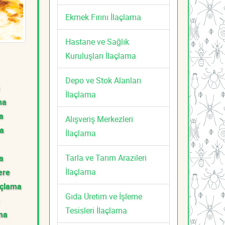
Ekmek Fırını İlaçlama
Hastane ve Sağlık
Kuruluşları İlaçlama
Depo ve Stok Alanları
İlaçlama
ma
a
Alışveriş Merkezleri
ma
İlaçlama
Tarla ve Tarım Arazileri
a
İlaçlama
ere
açlama
Gıda Üretim ve İşleme
Tesisleri İlaçlama
ama