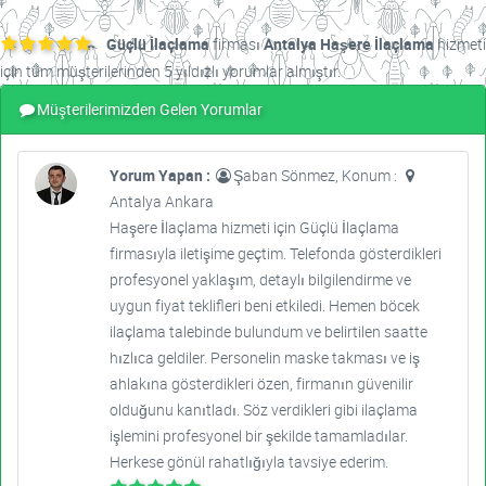
Güçlü İlaçlama
firması
Antalya Haşere İlaçlama
hizmeti
için tüm müşterilerinden 5 yıldızlı yorumlar almıştır.
Müşterilerimizden Gelen Yorumlar
Yorum Yapan :
Şaban Sönmez, Konum :
Antalya Ankara
Haşere İlaçlama hizmeti için Güçlü İlaçlama
firmasıyla iletişime geçtim. Telefonda gösterdikleri
profesyonel yaklaşım, detaylı bilgilendirme ve
uygun fiyat teklifleri beni etkiledi. Hemen böcek
ilaçlama talebinde bulundum ve belirtilen saatte
hızlıca geldiler. Personelin maske takması ve iş
ahlakına gösterdikleri özen, firmanın güvenilir
olduğunu kanıtladı. Söz verdikleri gibi ilaçlama
işlemini profesyonel bir şekilde tamamladılar.
Herkese gönül rahatlığıyla tavsiye ederim.