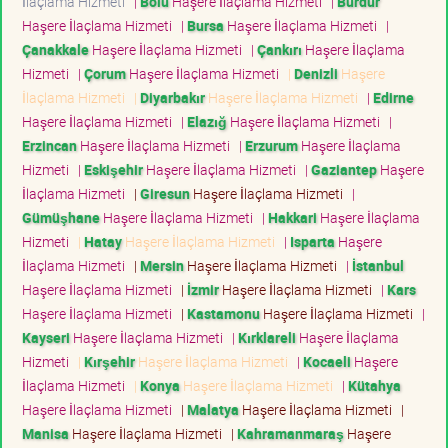
İlaçlama Hizmeti
|
Bolu
Haşere İlaçlama Hizmeti
|
Burdur
Haşere İlaçlama Hizmeti
|
Bursa
Haşere İlaçlama Hizmeti
|
Çanakkale
Haşere İlaçlama Hizmeti
|
Çankırı
Haşere İlaçlama
Hizmeti
|
Çorum
Haşere İlaçlama Hizmeti
|
Denizli
Haşere
İlaçlama Hizmeti
|
Diyarbakır
Haşere İlaçlama Hizmeti
|
Edirne
Haşere İlaçlama Hizmeti
|
Elazığ
Haşere İlaçlama Hizmeti
|
Erzincan
Haşere İlaçlama Hizmeti
|
Erzurum
Haşere İlaçlama
Hizmeti
|
Eskişehir
Haşere İlaçlama Hizmeti
|
Gaziantep
Haşere
İlaçlama Hizmeti
|
Giresun
Haşere İlaçlama Hizmeti
|
Gümüşhane
Haşere İlaçlama Hizmeti
|
Hakkari
Haşere İlaçlama
Hizmeti
|
Hatay
Haşere İlaçlama Hizmeti
|
Isparta
Haşere
İlaçlama Hizmeti
|
Mersin
Haşere İlaçlama Hizmeti
|
İstanbul
Haşere İlaçlama Hizmeti
|
İzmir
Haşere İlaçlama Hizmeti
|
Kars
Haşere İlaçlama Hizmeti
|
Kastamonu
Haşere İlaçlama Hizmeti
|
Kayseri
Haşere İlaçlama Hizmeti
|
Kırklareli
Haşere İlaçlama
Hizmeti
|
Kırşehir
Haşere İlaçlama Hizmeti
|
Kocaeli
Haşere
İlaçlama Hizmeti
|
Konya
Haşere İlaçlama Hizmeti
|
Kütahya
Haşere İlaçlama Hizmeti
|
Malatya
Haşere İlaçlama Hizmeti
|
Manisa
Haşere İlaçlama Hizmeti
|
Kahramanmaraş
Haşere