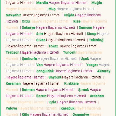
İlaçlama Hizmeti
|
Mardin
Haşere İlaçlama Hizmeti
|
Muğla
Haşere İlaçlama Hizmeti
|
Muş
Haşere İlaçlama Hizmeti
|
Nevşehir
Haşere İlaçlama Hizmeti
|
Niğde
Haşere İlaçlama
Hizmeti
|
Ordu
Haşere İlaçlama Hizmeti
|
Rize
Haşere İlaçlama
Hizmeti
|
Sakarya
Haşere İlaçlama Hizmeti
|
Samsun
Haşere
İlaçlama Hizmeti
|
Siirt
Haşere İlaçlama Hizmeti
|
Sinop
Haşere
İlaçlama Hizmeti
|
Sivas
Haşere İlaçlama Hizmeti
|
Tekirdağ
Haşere İlaçlama Hizmeti
|
Tokat
Haşere İlaçlama Hizmeti
|
Trabzon
Haşere İlaçlama Hizmeti
|
Tunceli
Haşere İlaçlama
Hizmeti
|
Şanlıurfa
Haşere İlaçlama Hizmeti
|
Uşak
Haşere
İlaçlama Hizmeti
|
Van
Haşere İlaçlama Hizmeti
|
Yozgat
Haşere
İlaçlama Hizmeti
|
Zonguldak
Haşere İlaçlama Hizmeti
|
Aksaray
Haşere İlaçlama Hizmeti
|
Bayburt
Haşere İlaçlama Hizmeti
|
Karaman
Haşere İlaçlama Hizmeti
|
Kırıkkale
Haşere İlaçlama
Hizmeti
|
Batman
Haşere İlaçlama Hizmeti
|
Şırnak
Haşere
İlaçlama Hizmeti
|
Bartın
Haşere İlaçlama Hizmeti
|
Ardahan
Haşere İlaçlama Hizmeti
|
Iğdır
Haşere İlaçlama Hizmeti
|
Yalova
Haşere İlaçlama Hizmeti
|
Karabük
Haşere İlaçlama
Hizmeti
|
Kilis
Haşere İlaçlama Hizmeti
|
Osmaniye
Haşere