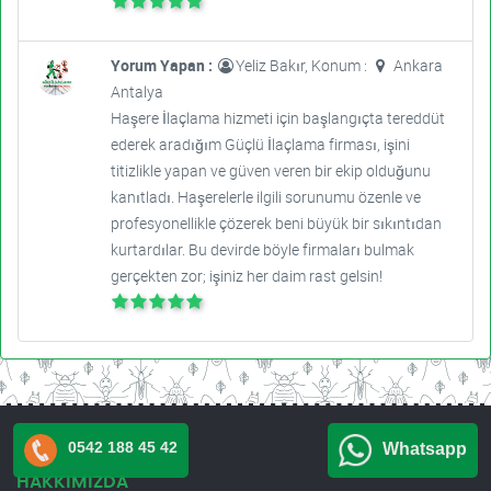
Yorum Yapan :
Yeliz Bakır, Konum :
Ankara
Antalya
Haşere İlaçlama hizmeti için başlangıçta tereddüt
ederek aradığım Güçlü İlaçlama firması, işini
titizlikle yapan ve güven veren bir ekip olduğunu
kanıtladı. Haşerelerle ilgili sorunumu özenle ve
profesyonellikle çözerek beni büyük bir sıkıntıdan
kurtardılar. Bu devirde böyle firmaları bulmak
gerçekten zor; işiniz her daim rast gelsin!
0542 188 45 42
Whatsapp
HAKKIMIZDA