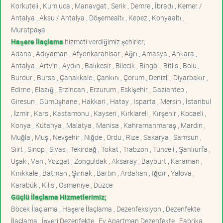
Korkuteli , Kumluca , Manavgat , Serik , Demre , İbradı , Kemer /
Antalya , Aksu / Antalya , Döşemealtı , Kepez , Konyaaltı ,
Muratpaşa
Haşere İlaçlama
hizmeti verdiğimiz şehirler;
Adana , Adıyaman , Afyonkarahisar , Ağrı , Amasya , Ankara ,
Antalya , Artvin , Aydın , Balıkesir , Bilecik , Bingöl , Bitlis , Bolu ,
Burdur , Bursa , Çanakkale , Çankırı , Çorum , Denizli , Diyarbakır ,
Edirne , Elazığ , Erzincan , Erzurum , Eskişehir , Gaziantep ,
Giresun , Gümüşhane , Hakkari , Hatay , Isparta , Mersin , İstanbul
, İzmir , Kars , Kastamonu , Kayseri , Kırklareli , Kırşehir , Kocaeli ,
Konya , Kütahya , Malatya , Manisa , Kahramanmaraş , Mardin ,
Muğla , Muş , Nevşehir , Niğde , Ordu , Rize , Sakarya , Samsun ,
Siirt , Sinop , Sivas , Tekirdağ , Tokat , Trabzon , Tunceli , Şanlıurfa ,
Uşak , Van , Yozgat , Zonguldak , Aksaray , Bayburt , Karaman ,
Kırıkkale , Batman , Şırnak , Bartın , Ardahan , Iğdır , Yalova ,
Karabük , Kilis , Osmaniye , Düzce
Güçlü İlaçlama Hizmetlerimiz;
Böcek İlaçlama , Haşere İlaçlama , Dezenfeksiyon , Dezenfekte
İlaçlama , İşyeri Dezenfekte , Ev Apartman Dezenfekte , Fabrika