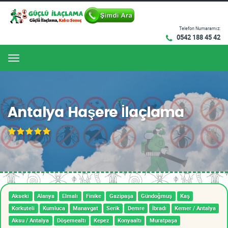
Telefon Numaramız:
0542 188 45 42
Menu
Antalya Haşere İlaçlama
Akseki
Alanya
Elmalı
Finike
Gazipaşa
Gündoğmuş
Kaş
Korkuteli
Kumluca
Manavgat
Serik
Demre
İbradı
Kemer / Antalya
Aksu / Antalya
Döşemealtı
Kepez
Konyaaltı
Muratpaşa