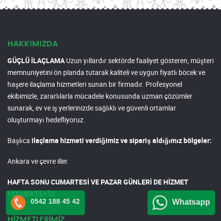
HAKKIMIZDA
GÜÇLÜ İLAÇLAMA
Uzun yıllardır sektörde faaliyet gösteren, müşteri
memnuniyetini ön planda tutarak kaliteli ve uygun fiyatlı böcek ve
haşere ilaçlama hizmetleri sunan bir firmadır. Profesyonel
ekibimizle, zararlılarla mücadele konusunda uzman çözümler
sunarak, ev ve iş yerlerinizde sağlıklı ve güvenli ortamlar
oluşturmayı hedefliyoruz.
Başlıca
ilaçlama hizmeti verdiğimiz ve sipariş aldığımız bölgeler:
Ankara ve çevre iller.
HAFTA SONU CUMARTESİ VE PAZAR GÜNLERİ DE HİZMET
VERMEKTEYİZ!
0542 188 45 42
Whatsapp
HİZMETLERİMİZ