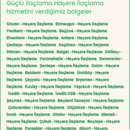
Güçlü İlaçlama Haşere İlaçlama
hizmetini verdiğimiz bölgeler
Sincan - Haşere İlaçlama
Etimesgut - Haşere İlaçlama
Yenikent - Haşere İlaçlama
Bağlıca - Haşere İlaçlama
Elvankent - Haşere İlaçlama
Ankara - Haşere İlaçlama
Çankaya - Haşere İlaçlama
Keçiören - Haşere İlaçlama
Dikmen - Haşere İlaçlama
Balgat - Haşere İlaçlama
Gölbaşı -
Haşere İlaçlama
Yenimahalle - Haşere İlaçlama
Demetevler -
Haşere İlaçlama
Şentepe - Haşere İlaçlama
Ostim - Haşere
İlaçlama
Batıkent - Haşere İlaçlama
Ümitköy - Haşere
İlaçlama
Çayyolu - Haşere İlaçlama
Eryaman - Haşere
İlaçlama
Kızılay - Haşere İlaçlama
Yapracık - Haşere İlaçlama
İvedik - Haşere İlaçlama
İvedik OSB - Haşere İlaçlama
Şaşmaz - Haşere İlaçlama
Başkent Sanayisi - Haşere İlaçlama
Çukurambar - Haşere İlaçlama
Söğütözü - Haşere İlaçlama
İncek - Haşere İlaçlama
Siteler - Haşere İlaçlama
Mamak -
Haşere İlaçlama
Çubuk - Haşere İlaçlama
Beştepe - Haşere
İlaçlama
Pursaklar - Haşere İlaçlama
Akyurt - Haşere