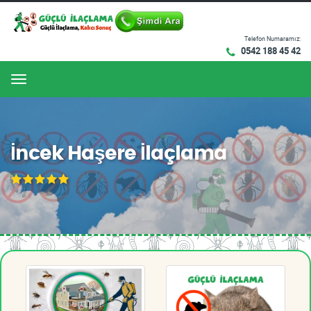
Telefon Numaramız:
0542 188 45 42
Menu
İncek Haşere İlaçlama