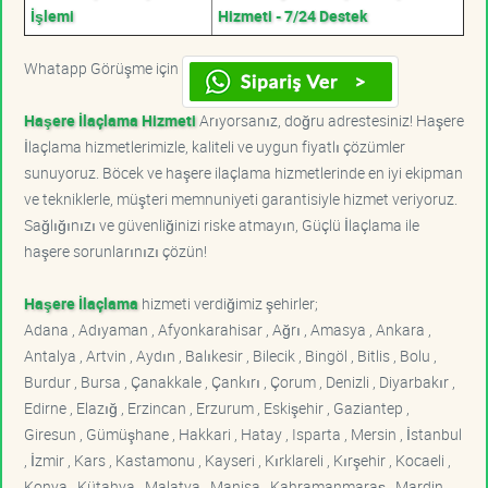
İşlemi
Hizmeti - 7/24 Destek
Whatapp Görüşme için
Haşere İlaçlama Hizmeti
Arıyorsanız, doğru adrestesiniz! Haşere
İlaçlama hizmetlerimizle, kaliteli ve uygun fiyatlı çözümler
sunuyoruz. Böcek ve haşere ilaçlama hizmetlerinde en iyi ekipman
ve tekniklerle, müşteri memnuniyeti garantisiyle hizmet veriyoruz.
Sağlığınızı ve güvenliğinizi riske atmayın, Güçlü İlaçlama ile
haşere sorunlarınızı çözün!
Haşere İlaçlama
hizmeti verdiğimiz şehirler;
Adana , Adıyaman , Afyonkarahisar , Ağrı , Amasya , Ankara ,
Antalya , Artvin , Aydın , Balıkesir , Bilecik , Bingöl , Bitlis , Bolu ,
Burdur , Bursa , Çanakkale , Çankırı , Çorum , Denizli , Diyarbakır ,
Edirne , Elazığ , Erzincan , Erzurum , Eskişehir , Gaziantep ,
Giresun , Gümüşhane , Hakkari , Hatay , Isparta , Mersin , İstanbul
, İzmir , Kars , Kastamonu , Kayseri , Kırklareli , Kırşehir , Kocaeli ,
Konya , Kütahya , Malatya , Manisa , Kahramanmaraş , Mardin ,