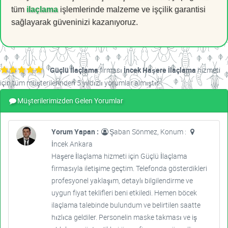
tüm
ilaçlama
işlemlerinde malzeme ve işçilik garantisi
sağlayarak güveninizi kazanıyoruz.
Güçlü İlaçlama
firması
İncek Haşere İlaçlama
hizmeti
için tüm müşterilerinden 5 yıldızlı yorumlar almıştır.
Müşterilerimizden Gelen Yorumlar
Yorum Yapan :
Şaban Sönmez, Konum :
İncek Ankara
Haşere İlaçlama hizmeti için Güçlü İlaçlama
firmasıyla iletişime geçtim. Telefonda gösterdikleri
profesyonel yaklaşım, detaylı bilgilendirme ve
uygun fiyat teklifleri beni etkiledi. Hemen böcek
ilaçlama talebinde bulundum ve belirtilen saatte
hızlıca geldiler. Personelin maske takması ve iş