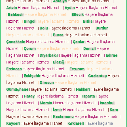
Haşere İlaçlama Hizmeti
|
Antalya
Haşere İlaçlama Hizmeti
|
Artvin
Haşere İlaçlama Hizmeti
|
Aydın
Haşere İlaçlama Hizmeti
|
Balıkesir
Haşere İlaçlama Hizmeti
|
Bilecik
Haşere İlaçlama
Hizmeti
|
Bingöl
Haşere İlaçlama Hizmeti
|
Bitlis
Haşere
İlaçlama Hizmeti
|
Bolu
Haşere İlaçlama Hizmeti
|
Burdur
Haşere İlaçlama Hizmeti
|
Bursa
Haşere İlaçlama Hizmeti
|
Çanakkale
Haşere İlaçlama Hizmeti
|
Çankırı
Haşere İlaçlama
Hizmeti
|
Çorum
Haşere İlaçlama Hizmeti
|
Denizli
Haşere
İlaçlama Hizmeti
|
Diyarbakır
Haşere İlaçlama Hizmeti
|
Edirne
Haşere İlaçlama Hizmeti
|
Elazığ
Haşere İlaçlama Hizmeti
|
Erzincan
Haşere İlaçlama Hizmeti
|
Erzurum
Haşere İlaçlama
Hizmeti
|
Eskişehir
Haşere İlaçlama Hizmeti
|
Gaziantep
Haşere
İlaçlama Hizmeti
|
Giresun
Haşere İlaçlama Hizmeti
|
Gümüşhane
Haşere İlaçlama Hizmeti
|
Hakkari
Haşere İlaçlama
Hizmeti
|
Hatay
Haşere İlaçlama Hizmeti
|
Isparta
Haşere
İlaçlama Hizmeti
|
Mersin
Haşere İlaçlama Hizmeti
|
İstanbul
Haşere İlaçlama Hizmeti
|
İzmir
Haşere İlaçlama Hizmeti
|
Kars
Haşere İlaçlama Hizmeti
|
Kastamonu
Haşere İlaçlama Hizmeti
|
Kayseri
Haşere İlaçlama Hizmeti
|
Kırklareli
Haşere İlaçlama