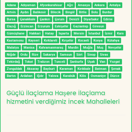
Adana
Adıyaman
Afyonkarahisar
Ağrı
Amasya
Ankara
Antalya
Artvin
Aydın
Balıkesir
Bilecik
Bingöl
Bitlis
Bolu
Burdur
Bursa
Çanakkale
Çankırı
Çorum
Denizli
Diyarbakır
Edirne
Elazığ
Erzincan
Erzurum
Eskişehir
Gaziantep
Giresun
Gümüşhane
Hakkari
Hatay
Isparta
Mersin
İstanbul
İzmir
Kars
Kastamonu
Kayseri
Kırklareli
Kırşehir
Kocaeli
Konya
Kütahya
Malatya
Manisa
Kahramanmaraş
Mardin
Muğla
Muş
Nevşehir
Niğde
Ordu
Rize
Sakarya
Samsun
Siirt
Sinop
Sivas
Tekirdağ
Tokat
Trabzon
Tunceli
Şanlıurfa
Uşak
Van
Yozgat
Zonguldak
Aksaray
Bayburt
Karaman
Kırıkkale
Batman
Şırnak
Bartın
Ardahan
Iğdır
Yalova
Karabük
Kilis
Osmaniye
Düzce
Güçlü İlaçlama Haşere İlaçlama
hizmetini verdiğimiz İncek Mahalleleri