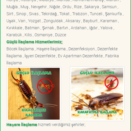
Muğla , Muş , Nevşehir , Niğde , Ordu , Rize , Sakarya , Samsun ,
Siirt , Sinop , Sivas , Tekirdağ , Tokat , Trabzon , Tunceli , Şanlıurfa ,
Uşak , Van , Yozgat , Zonguldak , Aksaray , Bayburt , Karaman ,
Kırıkkale , Batman , Şırnak , Bartın , Ardahan , Iğdır , Yalova ,
Karabük , Kilis , Osmaniye , Düzce
Güçlü İlaçlama Hizmetlerimiz;
Böcek İlaçlama , Haşere İlaçlama , Dezenfeksiyon , Dezenfekte
İlaçlama , İşyeri Dezenfekte , Ev Apartman Dezenfekte , Fabrika
İlaçlama
Haşere İlaçlama
hizmeti verdiğimiz şehirler;