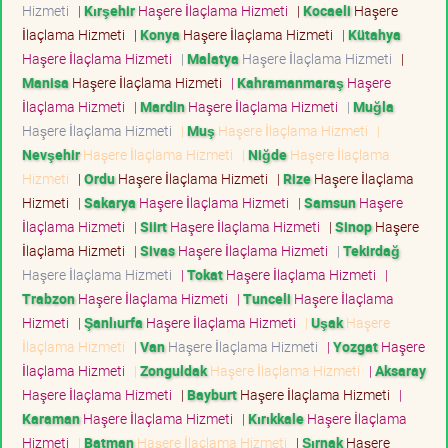
Hizmeti
|
Kırşehir
Haşere İlaçlama Hizmeti
|
Kocaeli
Haşere
İlaçlama Hizmeti
|
Konya
Haşere İlaçlama Hizmeti
|
Kütahya
Haşere İlaçlama Hizmeti
|
Malatya
Haşere İlaçlama Hizmeti
|
Manisa
Haşere İlaçlama Hizmeti
|
Kahramanmaraş
Haşere
İlaçlama Hizmeti
|
Mardin
Haşere İlaçlama Hizmeti
|
Muğla
Haşere İlaçlama Hizmeti
|
Muş
Haşere İlaçlama Hizmeti
|
Nevşehir
Haşere İlaçlama Hizmeti
|
Niğde
Haşere İlaçlama
Hizmeti
|
Ordu
Haşere İlaçlama Hizmeti
|
Rize
Haşere İlaçlama
Hizmeti
|
Sakarya
Haşere İlaçlama Hizmeti
|
Samsun
Haşere
İlaçlama Hizmeti
|
Siirt
Haşere İlaçlama Hizmeti
|
Sinop
Haşere
İlaçlama Hizmeti
|
Sivas
Haşere İlaçlama Hizmeti
|
Tekirdağ
Haşere İlaçlama Hizmeti
|
Tokat
Haşere İlaçlama Hizmeti
|
Trabzon
Haşere İlaçlama Hizmeti
|
Tunceli
Haşere İlaçlama
Hizmeti
|
Şanlıurfa
Haşere İlaçlama Hizmeti
|
Uşak
Haşere
İlaçlama Hizmeti
|
Van
Haşere İlaçlama Hizmeti
|
Yozgat
Haşere
İlaçlama Hizmeti
|
Zonguldak
Haşere İlaçlama Hizmeti
|
Aksaray
Haşere İlaçlama Hizmeti
|
Bayburt
Haşere İlaçlama Hizmeti
|
Karaman
Haşere İlaçlama Hizmeti
|
Kırıkkale
Haşere İlaçlama
Hizmeti
|
Batman
Haşere İlaçlama Hizmeti
|
Şırnak
Haşere