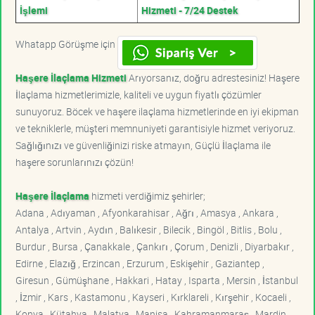
İşlemi
Hizmeti - 7/24 Destek
Whatapp Görüşme için
Haşere İlaçlama Hizmeti
Arıyorsanız, doğru adrestesiniz! Haşere
İlaçlama hizmetlerimizle, kaliteli ve uygun fiyatlı çözümler
sunuyoruz. Böcek ve haşere ilaçlama hizmetlerinde en iyi ekipman
ve tekniklerle, müşteri memnuniyeti garantisiyle hizmet veriyoruz.
Sağlığınızı ve güvenliğinizi riske atmayın, Güçlü İlaçlama ile
haşere sorunlarınızı çözün!
Haşere İlaçlama
hizmeti verdiğimiz şehirler;
Adana , Adıyaman , Afyonkarahisar , Ağrı , Amasya , Ankara ,
Antalya , Artvin , Aydın , Balıkesir , Bilecik , Bingöl , Bitlis , Bolu ,
Burdur , Bursa , Çanakkale , Çankırı , Çorum , Denizli , Diyarbakır ,
Edirne , Elazığ , Erzincan , Erzurum , Eskişehir , Gaziantep ,
Giresun , Gümüşhane , Hakkari , Hatay , Isparta , Mersin , İstanbul
, İzmir , Kars , Kastamonu , Kayseri , Kırklareli , Kırşehir , Kocaeli ,
Konya , Kütahya , Malatya , Manisa , Kahramanmaraş , Mardin ,