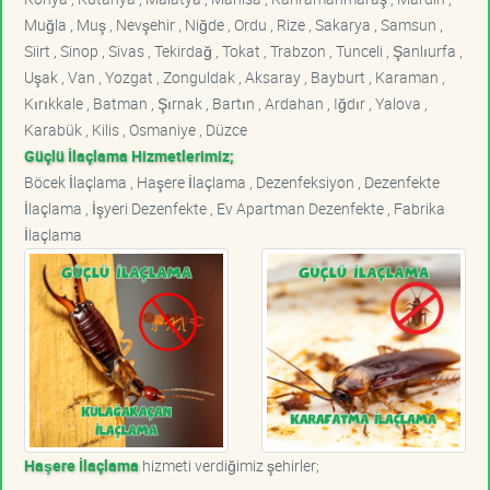
Muğla , Muş , Nevşehir , Niğde , Ordu , Rize , Sakarya , Samsun ,
Siirt , Sinop , Sivas , Tekirdağ , Tokat , Trabzon , Tunceli , Şanlıurfa ,
Uşak , Van , Yozgat , Zonguldak , Aksaray , Bayburt , Karaman ,
Kırıkkale , Batman , Şırnak , Bartın , Ardahan , Iğdır , Yalova ,
Karabük , Kilis , Osmaniye , Düzce
Güçlü İlaçlama Hizmetlerimiz;
Böcek İlaçlama , Haşere İlaçlama , Dezenfeksiyon , Dezenfekte
İlaçlama , İşyeri Dezenfekte , Ev Apartman Dezenfekte , Fabrika
İlaçlama
Haşere İlaçlama
hizmeti verdiğimiz şehirler;