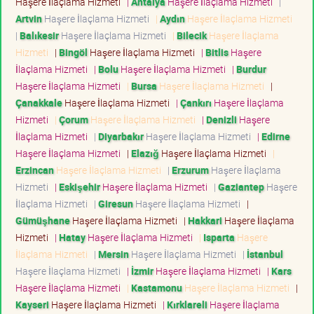
Haşere İlaçlama Hizmeti
|
Antalya
Haşere İlaçlama Hizmeti
|
Artvin
Haşere İlaçlama Hizmeti
|
Aydın
Haşere İlaçlama Hizmeti
|
Balıkesir
Haşere İlaçlama Hizmeti
|
Bilecik
Haşere İlaçlama
Hizmeti
|
Bingöl
Haşere İlaçlama Hizmeti
|
Bitlis
Haşere
İlaçlama Hizmeti
|
Bolu
Haşere İlaçlama Hizmeti
|
Burdur
Haşere İlaçlama Hizmeti
|
Bursa
Haşere İlaçlama Hizmeti
|
Çanakkale
Haşere İlaçlama Hizmeti
|
Çankırı
Haşere İlaçlama
Hizmeti
|
Çorum
Haşere İlaçlama Hizmeti
|
Denizli
Haşere
İlaçlama Hizmeti
|
Diyarbakır
Haşere İlaçlama Hizmeti
|
Edirne
Haşere İlaçlama Hizmeti
|
Elazığ
Haşere İlaçlama Hizmeti
|
Erzincan
Haşere İlaçlama Hizmeti
|
Erzurum
Haşere İlaçlama
Hizmeti
|
Eskişehir
Haşere İlaçlama Hizmeti
|
Gaziantep
Haşere
İlaçlama Hizmeti
|
Giresun
Haşere İlaçlama Hizmeti
|
Gümüşhane
Haşere İlaçlama Hizmeti
|
Hakkari
Haşere İlaçlama
Hizmeti
|
Hatay
Haşere İlaçlama Hizmeti
|
Isparta
Haşere
İlaçlama Hizmeti
|
Mersin
Haşere İlaçlama Hizmeti
|
İstanbul
Haşere İlaçlama Hizmeti
|
İzmir
Haşere İlaçlama Hizmeti
|
Kars
Haşere İlaçlama Hizmeti
|
Kastamonu
Haşere İlaçlama Hizmeti
|
Kayseri
Haşere İlaçlama Hizmeti
|
Kırklareli
Haşere İlaçlama