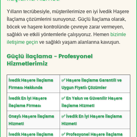
Yılların tecrübesiyle, müşterilerimize en iyi İvedik Haşere
İlaçlama çözümlerini sunuyoruz. Güçlü İlaçlama olarak,
böcek ve haşere kontrolünde çevreye zarar vermeyen,
sağlıklı ve etkili yöntemlerle çalışıyoruz. Hemen
bizimle
iletişime geçin
ve sağlıklı yaşam alanlarına kavuşun.
Güçlü İlaçlama - Profesyonel
Hizmetlerimiz
İvedik Haşere İlaçlama
✅ Haşere İlaçlama Garantili ve
Firması Hakkında
Uygun Fiyatlı Çözümler
İvedik En İyi Haşere
✅ En Yakın ve Güvenilir Haşere
İlaçlama Firması
İlaçlama Hizmeti
Onaylı Haşere İlaçlama
✅ İvedik En İyi Haşere İlaçlama
Hizmeti
Hizmeti
İvedik Haşere İlaçlama
✅ Profesyonel Haşere İlaçlama