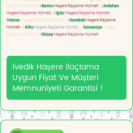
İlaçlama Hizmeti
|
Bartın
Haşere İlaçlama Hizmeti
|
Ardahan
Haşere İlaçlama Hizmeti
|
Iğdır
Haşere İlaçlama Hizmeti
|
Yalova
Haşere İlaçlama Hizmeti
|
Karabük
Haşere İlaçlama
Hizmeti
|
Kilis
Haşere İlaçlama Hizmeti
|
Osmaniye
Haşere
İlaçlama Hizmeti
|
Düzce
Haşere İlaçlama Hizmeti
İvedik Haşere İlaçlama
Uygun Fiyat Ve Müşteri
Memnuniyeti Garantisi !