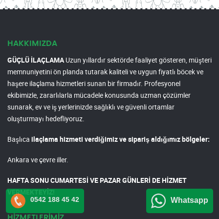
HAKKIMIZDA
GÜÇLÜ İLAÇLAMA
Uzun yıllardır sektörde faaliyet gösteren, müşteri
memnuniyetini ön planda tutarak kaliteli ve uygun fiyatlı böcek ve
haşere ilaçlama hizmetleri sunan bir firmadır. Profesyonel
ekibimizle, zararlılarla mücadele konusunda uzman çözümler
sunarak, ev ve iş yerlerinizde sağlıklı ve güvenli ortamlar
oluşturmayı hedefliyoruz.
Başlıca
ilaçlama hizmeti verdiğimiz ve sipariş aldığımız bölgeler:
Ankara ve çevre iller.
HAFTA SONU CUMARTESİ VE PAZAR GÜNLERİ DE HİZMET
VERMEKTEYİZ!
0542 188 45 42
Whatsapp
HİZMETLERİMİZ