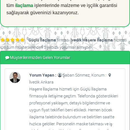
tüm
ilaçlama
işlemlerinde malzeme ve işçilik garantisi
sağlayarak güveninizi kazanıyoruz.
Güçlü İlaçlama
firması
İvedik Haşere İlaçlama
hizmeti
için tüm müşterilerinden 5 yıldızlı yorumlar almıştır.
Müşterilerimizden Gelen Yorumlar
Yorum Yapan :
Şaban Sönmez, Konum :
İvedik Ankara
Haşere İlaçlama hizmeti için Güçlü İlaçlama
firmasıyla iletişime geçtim. Telefonda gösterdikleri
profesyonel yaklaşım, detaylı bilgilendirme ve
uygun fiyat teklifleri beni etkiledi. Hemen böcek
ilaçlama talebinde bulundum ve belirtilen saatte
hızlıca geldiler. Personelin maske takması ve iş