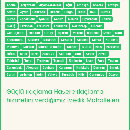
Adana
Adıyaman
Afyonkarahisar
Ağrı
Amasya
Ankara
Antalya
Artvin
Aydın
Balıkesir
Bilecik
Bingöl
Bitlis
Bolu
Burdur
Bursa
Çanakkale
Çankırı
Çorum
Denizli
Diyarbakır
Edirne
Elazığ
Erzincan
Erzurum
Eskişehir
Gaziantep
Giresun
Gümüşhane
Hakkari
Hatay
Isparta
Mersin
İstanbul
İzmir
Kars
Kastamonu
Kayseri
Kırklareli
Kırşehir
Kocaeli
Konya
Kütahya
Malatya
Manisa
Kahramanmaraş
Mardin
Muğla
Muş
Nevşehir
Niğde
Ordu
Rize
Sakarya
Samsun
Siirt
Sinop
Sivas
Tekirdağ
Tokat
Trabzon
Tunceli
Şanlıurfa
Uşak
Van
Yozgat
Zonguldak
Aksaray
Bayburt
Karaman
Kırıkkale
Batman
Şırnak
Bartın
Ardahan
Iğdır
Yalova
Karabük
Kilis
Osmaniye
Düzce
Güçlü İlaçlama Haşere İlaçlama
hizmetini verdiğimiz İvedik Mahalleleri