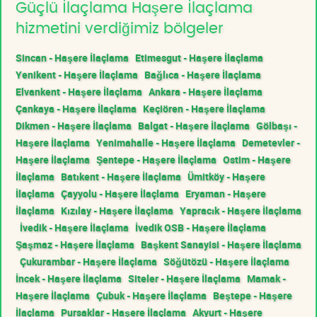
Güçlü İlaçlama Haşere İlaçlama
hizmetini verdiğimiz bölgeler
Sincan - Haşere İlaçlama
Etimesgut - Haşere İlaçlama
Yenikent - Haşere İlaçlama
Bağlıca - Haşere İlaçlama
Elvankent - Haşere İlaçlama
Ankara - Haşere İlaçlama
Çankaya - Haşere İlaçlama
Keçiören - Haşere İlaçlama
Dikmen - Haşere İlaçlama
Balgat - Haşere İlaçlama
Gölbaşı -
Haşere İlaçlama
Yenimahalle - Haşere İlaçlama
Demetevler -
Haşere İlaçlama
Şentepe - Haşere İlaçlama
Ostim - Haşere
İlaçlama
Batıkent - Haşere İlaçlama
Ümitköy - Haşere
İlaçlama
Çayyolu - Haşere İlaçlama
Eryaman - Haşere
İlaçlama
Kızılay - Haşere İlaçlama
Yapracık - Haşere İlaçlama
İvedik - Haşere İlaçlama
İvedik OSB - Haşere İlaçlama
Şaşmaz - Haşere İlaçlama
Başkent Sanayisi - Haşere İlaçlama
Çukurambar - Haşere İlaçlama
Söğütözü - Haşere İlaçlama
İncek - Haşere İlaçlama
Siteler - Haşere İlaçlama
Mamak -
Haşere İlaçlama
Çubuk - Haşere İlaçlama
Beştepe - Haşere
İlaçlama
Pursaklar - Haşere İlaçlama
Akyurt - Haşere