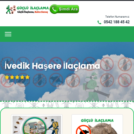
Telefon Numaramız:
0542 188 45 42
Menu
İvedik Haşere İlaçlama