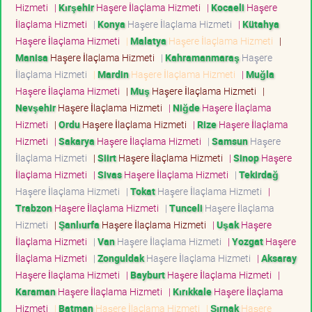
Hizmeti
|
Kırşehir
Haşere İlaçlama Hizmeti
|
Kocaeli
Haşere
İlaçlama Hizmeti
|
Konya
Haşere İlaçlama Hizmeti
|
Kütahya
Haşere İlaçlama Hizmeti
|
Malatya
Haşere İlaçlama Hizmeti
|
Manisa
Haşere İlaçlama Hizmeti
|
Kahramanmaraş
Haşere
İlaçlama Hizmeti
|
Mardin
Haşere İlaçlama Hizmeti
|
Muğla
Haşere İlaçlama Hizmeti
|
Muş
Haşere İlaçlama Hizmeti
|
Nevşehir
Haşere İlaçlama Hizmeti
|
Niğde
Haşere İlaçlama
Hizmeti
|
Ordu
Haşere İlaçlama Hizmeti
|
Rize
Haşere İlaçlama
Hizmeti
|
Sakarya
Haşere İlaçlama Hizmeti
|
Samsun
Haşere
İlaçlama Hizmeti
|
Siirt
Haşere İlaçlama Hizmeti
|
Sinop
Haşere
İlaçlama Hizmeti
|
Sivas
Haşere İlaçlama Hizmeti
|
Tekirdağ
Haşere İlaçlama Hizmeti
|
Tokat
Haşere İlaçlama Hizmeti
|
Trabzon
Haşere İlaçlama Hizmeti
|
Tunceli
Haşere İlaçlama
Hizmeti
|
Şanlıurfa
Haşere İlaçlama Hizmeti
|
Uşak
Haşere
İlaçlama Hizmeti
|
Van
Haşere İlaçlama Hizmeti
|
Yozgat
Haşere
İlaçlama Hizmeti
|
Zonguldak
Haşere İlaçlama Hizmeti
|
Aksaray
Haşere İlaçlama Hizmeti
|
Bayburt
Haşere İlaçlama Hizmeti
|
Karaman
Haşere İlaçlama Hizmeti
|
Kırıkkale
Haşere İlaçlama
Hizmeti
|
Batman
Haşere İlaçlama Hizmeti
|
Şırnak
Haşere