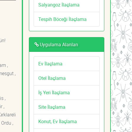
Salyangoz İlaçlama
Tespih Böceği İlaçlama
ün!
Uygulama Alanları
Ev İlaçlama
am ,
mesgut ,
Otel İlaçlama
İş Yeri İlaçlama
s ,
r ,
Site İlaçlama
ırklareli
Konut, Ev İlaçlama
 Ordu ,