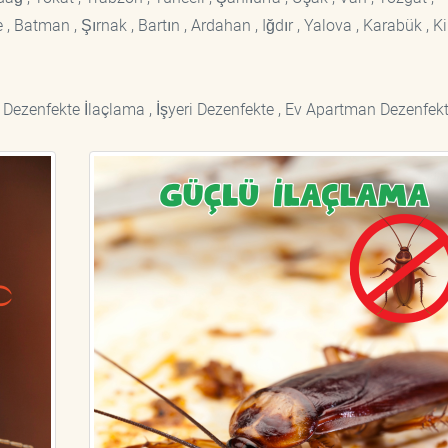
 Batman , Şırnak , Bartın , Ardahan , Iğdır , Yalova , Karabük , Kil
 Dezenfekte İlaçlama , İşyeri Dezenfekte , Ev Apartman Dezenfekt