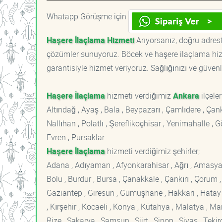
Whatapp Görüşme için
Haşere İlaçlama Hizmeti
Arıyorsanız, doğru adreste
çözümler sunuyoruz. Böcek ve haşere ilaçlama hizm
garantisiyle hizmet veriyoruz. Sağlığınızı ve güvenl
Haşere İlaçlama
hizmeti verdiğimiz
Ankara
ilçeler
Altındağ , Ayaş , Bala , Beypazarı , Çamlıdere , Ç
Nallıhan , Polatlı , Şereflikoçhisar , Yenimahalle ,
Evren , Pursaklar
Haşere İlaçlama
hizmeti verdiğimiz şehirler;
Adana , Adıyaman , Afyonkarahisar , Ağrı , Amasya , An
Bolu , Burdur , Bursa , Çanakkale , Çankırı , Çorum , D
Gaziantep , Giresun , Gümüşhane , Hakkari , Hatay , I
, Kırşehir , Kocaeli , Konya , Kütahya , Malatya , 
Rize , Sakarya , Samsun , Siirt , Sinop , Sivas , Teki