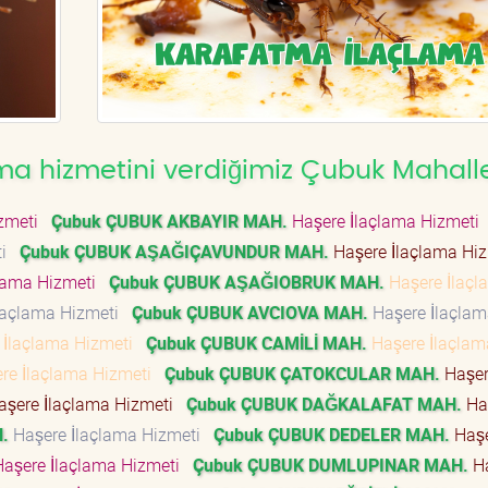
ma hizmetini verdiğimiz Çubuk Mahalle
izmeti
Çubuk ÇUBUK AKBAYIR MAH.
Haşere İlaçlama Hizmeti
ti
Çubuk ÇUBUK AŞAĞIÇAVUNDUR MAH.
Haşere İlaçlama Hi
lama Hizmeti
Çubuk ÇUBUK AŞAĞIOBRUK MAH.
Haşere İlaçl
laçlama Hizmeti
Çubuk ÇUBUK AVCIOVA MAH.
Haşere İlaçla
 İlaçlama Hizmeti
Çubuk ÇUBUK CAMİLİ MAH.
Haşere İlaçlam
re İlaçlama Hizmeti
Çubuk ÇUBUK ÇATOKCULAR MAH.
Haşe
şere İlaçlama Hizmeti
Çubuk ÇUBUK DAĞKALAFAT MAH.
Ha
.
Haşere İlaçlama Hizmeti
Çubuk ÇUBUK DEDELER MAH.
Haş
aşere İlaçlama Hizmeti
Çubuk ÇUBUK DUMLUPINAR MAH.
Ha