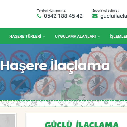
Telefon Numaramız:
Eposta Adresimiz :
0542 188 45 42
gucluilac
HAŞERE TÜRLERİ
UYGULAMA ALANLARI
İŞLEMLE
Haşere İlaçlama