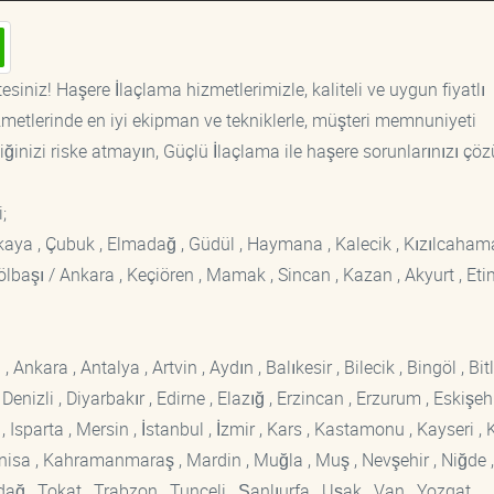
siniz! Haşere İlaçlama hizmetlerimizle, kaliteli ve uygun fiyatlı
etlerinde en iyi ekipman ve tekniklerle, müşteri memnuniyeti
iğinizi riske atmayın, Güçlü İlaçlama ile haşere sorunlarınızı çöz
i;
ankaya , Çubuk , Elmadağ , Güdül , Haymana , Kalecik , Kızılcaham
 Gölbaşı / Ankara , Keçiören , Mamak , Sincan , Kazan , Akyurt , Eti
kara , Antalya , Artvin , Aydın , Balıkesir , Bilecik , Bingöl , Bitli
enizli , Diyarbakır , Edirne , Elazığ , Erzincan , Erzurum , Eskişehi
sparta , Mersin , İstanbul , İzmir , Kars , Kastamonu , Kayseri , K
Manisa , Kahramanmaraş , Mardin , Muğla , Muş , Nevşehir , Niğde ,
rdağ , Tokat , Trabzon , Tunceli , Şanlıurfa , Uşak , Van , Yozgat ,