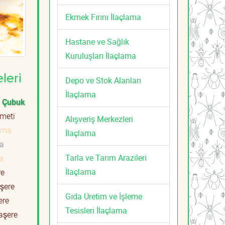
Ekmek Fırını İlaçlama
Hastane ve Sağlık
Kuruluşları İlaçlama
leri
Depo ve Stok Alanları
İlaçlama
Çubuk
zmeti
Alışveriş Merkezleri
ama
İlaçlama
ma
Tarla ve Tarım Arazileri
a
İlaçlama
re
şere
Gıda Üretim ve İşleme
ere
Tesisleri İlaçlama
şere