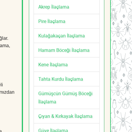
Akrep İlaçlama
Pire İlaçlama
Kulağakaçan İlaçlama
lar.
çlama,
Hamam Böceği İlaçlama
Kene İlaçlama
Tahta Kurdu İlaçlama
li
mızdan
Gümüşcün Gümüş Böceği
İlaçlama
Çıyan & Kırkayak İlaçlama
Güve İlaçlama
e,