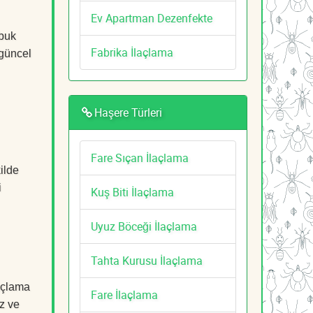
Ev Apartman Dezenfekte
ubuk
Fabrika İlaçlama
 güncel
Haşere Türleri
Fare Sıçan İlaçlama
ilde
i
Kuş Biti İlaçlama
Uyuz Böceği İlaçlama
Tahta Kurusu İlaçlama
açlama
Fare İlaçlama
z ve