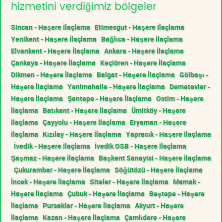
hizmetini verdiğimiz bölgeler
Sincan - Haşere İlaçlama
Etimesgut - Haşere İlaçlama
Yenikent - Haşere İlaçlama
Bağlıca - Haşere İlaçlama
Elvankent - Haşere İlaçlama
Ankara - Haşere İlaçlama
Çankaya - Haşere İlaçlama
Keçiören - Haşere İlaçlama
Dikmen - Haşere İlaçlama
Balgat - Haşere İlaçlama
Gölbaşı -
Haşere İlaçlama
Yenimahalle - Haşere İlaçlama
Demetevler -
Haşere İlaçlama
Şentepe - Haşere İlaçlama
Ostim - Haşere
İlaçlama
Batıkent - Haşere İlaçlama
Ümitköy - Haşere
İlaçlama
Çayyolu - Haşere İlaçlama
Eryaman - Haşere
İlaçlama
Kızılay - Haşere İlaçlama
Yapracık - Haşere İlaçlama
İvedik - Haşere İlaçlama
İvedik OSB - Haşere İlaçlama
Şaşmaz - Haşere İlaçlama
Başkent Sanayisi - Haşere İlaçlama
Çukurambar - Haşere İlaçlama
Söğütözü - Haşere İlaçlama
İncek - Haşere İlaçlama
Siteler - Haşere İlaçlama
Mamak -
Haşere İlaçlama
Çubuk - Haşere İlaçlama
Beştepe - Haşere
İlaçlama
Pursaklar - Haşere İlaçlama
Akyurt - Haşere
İlaçlama
Kazan - Haşere İlaçlama
Çamlıdere - Haşere