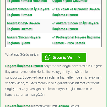
İlaçlama Firması Hakkında
Uygun Fiyatlı Çözümler
Ankara Sincan En İyi Haşere
✅ En Yakın ve Güvenilir Haşere
İlaçlama Firması
İlaçlama Hizmeti
Ankara Onaylı Haşere
✅ Ankara Sincan En İyi Haşere
İlaçlama Hizmeti
İlaçlama Hizmeti
Ankara Sincan Haşere
✅ Profesyonel Haşere İlaçlama
İlaçlama İşlemi
Hizmeti - 7/24 Destek
Whatapp Görüşme için
Haşere İlaçlama Hizmeti
Arıyorsanız, doğru adrestesiniz! Haşere
İlaçlama hizmetlerimizle, kaliteli ve uygun fiyatlı çözümler
sunuyoruz. Böcek ve haşere ilaçlama hizmetlerinde en iyi ekipman
ve tekniklerle, müşteri memnuniyeti garantisiyle hizmet veriyoruz.
Sağlığınızı ve güvenliğinizi riske atmayın, Güçlü İlaçlama ile
haşere sorunlarınızı çözün!
Haşere İlaçlama
hizmeti verdiğimiz
Ankara
ilçeleri;