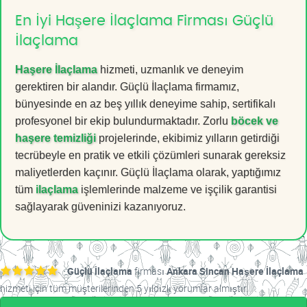
En İyi Haşere İlaçlama Firması Güçlü
İlaçlama
Haşere İlaçlama
hizmeti, uzmanlık ve deneyim
gerektiren bir alandır. Güçlü İlaçlama firmamız,
bünyesinde en az beş yıllık deneyime sahip, sertifikalı
profesyonel bir ekip bulundurmaktadır. Zorlu
böcek ve
haşere temizliği
projelerinde, ekibimiz yılların getirdiği
tecrübeyle en pratik ve etkili çözümleri sunarak gereksiz
maliyetlerden kaçınır. Güçlü İlaçlama olarak, yaptığımız
tüm
ilaçlama
işlemlerinde malzeme ve işçilik garantisi
sağlayarak güveninizi kazanıyoruz.
Güçlü İlaçlama
firması
Ankara Sincan Haşere İlaçlama
hizmeti için tüm müşterilerinden 5 yıldızlı yorumlar almıştır.