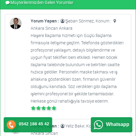
Müşterilerimizden Gelen Yorumlar
Yorum Yapan :
Şaban Sönmez, Konum :
Ankara Sincan Ankara
Haşere İlaçlama hizmeti için Güçlü İlaçlama
firmasıyla iletişime geçtim. Telefonda gösterdikleri
profesyonel yaklaşım, detaylı bilgilendirme ve
uygun fiyat teklifleri beni etkiledi. Hemen böcek
ilaçlama talebinde bulundum ve belirtilen saatte
hızlıca geldiler. Personelin maske takması ve iş
ahlakına gösterdikleri özen, firmanın güvenilir
olduğunu kanıtladı. Söz verdikleri gibi ilaçlama
işlemini profesyonel bir şekilde tamamladılar.
Herkese gönül rahatlığıyla tavsiye ederim.
0542 188 45 42
Whatsapp
Yorum Yapan :
Yeliz Bakır, Konum :
Ankara
Ankara Sincan