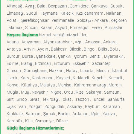
Altındağ , Ayaş , Bala , Beypazarı , Çamlıdere , Çankaya , Çubuk ,
Elmadağ , Güdül , Haymana , Kalecik , Kızılcahamam , Nallıhan ,
Polatlı , Şereflikoçhisar , Yenimahalle , Gölbaşı / Ankara , Keçiören
, Mamak , Sincan , Kazan , Akyurt , Etimesgut , Evren , Pursaklar
Haşere İlaçlama
hizmeti verdiğimiz şehirler;
Adana , Adıyaman , Afyonkarahisar , Ağrı , Amasya , Ankara ,
Antalya , Artvin , Aydın , Balıkesir , Bilecik , Bingöl , Bitlis , Bolu ,
Burdur , Bursa , Çanakkale , Çankırı , Çorum , Denizli , Diyarbakır ,
Edirne , Elazığ , Erzincan , Erzurum , Eskişehir , Gaziantep ,
Giresun , Gümüşhane , Hakkari , Hatay , Isparta , Mersin , İstanbul
, İzmir , Kars , Kastamonu , Kayseri , Kırklareli , Kırşehir , Kocaeli ,
Konya , Kütahya , Malatya , Manisa , Kahramanmaraş , Mardin ,
Muğla , Muş , Nevşehir , Niğde , Ordu , Rize , Sakarya , Samsun ,
Siirt , Sinop , Sivas , Tekirdağ , Tokat , Trabzon , Tunceli , Şanlıurfa ,
Uşak , Van , Yozgat , Zonguldak , Aksaray , Bayburt , Karaman ,
Kırıkkale , Batman , Şırnak , Bartın , Ardahan , Iğdır , Yalova ,
Karabük , Kilis , Osmaniye , Düzce
Güçlü İlaçlama Hizmetlerimiz;