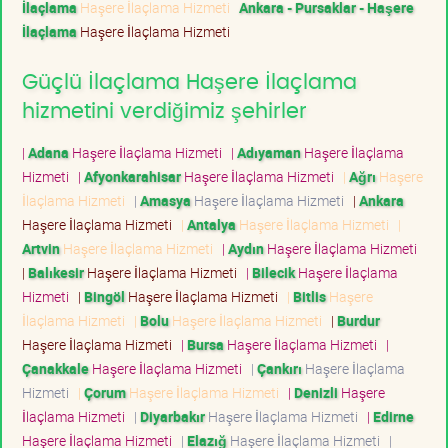
İlaçlama
Haşere İlaçlama Hizmeti
Ankara - Pursaklar - Haşere
İlaçlama
Haşere İlaçlama Hizmeti
Güçlü İlaçlama Haşere İlaçlama
hizmetini verdiğimiz şehirler
|
Adana
Haşere İlaçlama Hizmeti
|
Adıyaman
Haşere İlaçlama
Hizmeti
|
Afyonkarahisar
Haşere İlaçlama Hizmeti
|
Ağrı
Haşere
İlaçlama Hizmeti
|
Amasya
Haşere İlaçlama Hizmeti
|
Ankara
Haşere İlaçlama Hizmeti
|
Antalya
Haşere İlaçlama Hizmeti
|
Artvin
Haşere İlaçlama Hizmeti
|
Aydın
Haşere İlaçlama Hizmeti
|
Balıkesir
Haşere İlaçlama Hizmeti
|
Bilecik
Haşere İlaçlama
Hizmeti
|
Bingöl
Haşere İlaçlama Hizmeti
|
Bitlis
Haşere
İlaçlama Hizmeti
|
Bolu
Haşere İlaçlama Hizmeti
|
Burdur
Haşere İlaçlama Hizmeti
|
Bursa
Haşere İlaçlama Hizmeti
|
Çanakkale
Haşere İlaçlama Hizmeti
|
Çankırı
Haşere İlaçlama
Hizmeti
|
Çorum
Haşere İlaçlama Hizmeti
|
Denizli
Haşere
İlaçlama Hizmeti
|
Diyarbakır
Haşere İlaçlama Hizmeti
|
Edirne
Haşere İlaçlama Hizmeti
|
Elazığ
Haşere İlaçlama Hizmeti
|