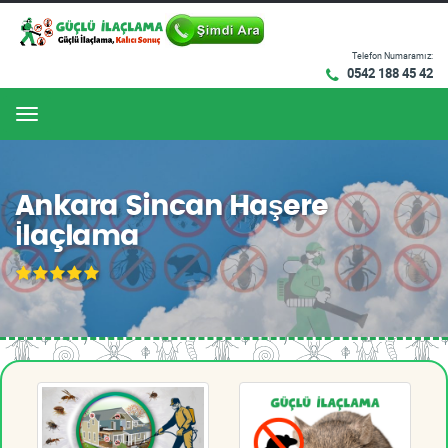
Telefon Numaramız:
0542 188 45 42
Menu
Ankara Sincan Haşere
İlaçlama