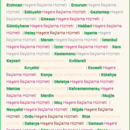
Erzincan
Haşere İlaçlama Hizmeti
|
Erzurum
Haşere İlaçlama
Hizmeti
|
Eskişehir
Haşere İlaçlama Hizmeti
|
Gaziantep
Haşere
İlaçlama Hizmeti
|
Giresun
Haşere İlaçlama Hizmeti
|
Gümüşhane
Haşere İlaçlama Hizmeti
|
Hakkari
Haşere İlaçlama
Hizmeti
|
Hatay
Haşere İlaçlama Hizmeti
|
Isparta
Haşere
İlaçlama Hizmeti
|
Mersin
Haşere İlaçlama Hizmeti
|
İstanbul
Haşere İlaçlama Hizmeti
|
İzmir
Haşere İlaçlama Hizmeti
|
Kars
Haşere İlaçlama Hizmeti
|
Kastamonu
Haşere İlaçlama Hizmeti
|
Kayseri
Haşere İlaçlama Hizmeti
|
Kırklareli
Haşere İlaçlama
Hizmeti
|
Kırşehir
Haşere İlaçlama Hizmeti
|
Kocaeli
Haşere
İlaçlama Hizmeti
|
Konya
Haşere İlaçlama Hizmeti
|
Kütahya
Haşere İlaçlama Hizmeti
|
Malatya
Haşere İlaçlama Hizmeti
|
Manisa
Haşere İlaçlama Hizmeti
|
Kahramanmaraş
Haşere
İlaçlama Hizmeti
|
Mardin
Haşere İlaçlama Hizmeti
|
Muğla
Haşere İlaçlama Hizmeti
|
Muş
Haşere İlaçlama Hizmeti
|
Nevşehir
Haşere İlaçlama Hizmeti
|
Niğde
Haşere İlaçlama
Hizmeti
|
Ordu
Haşere İlaçlama Hizmeti
|
Rize
Haşere İlaçlama
Hizmeti
|
Sakarya
Haşere İlaçlama Hizmeti
|
Samsun
Haşere