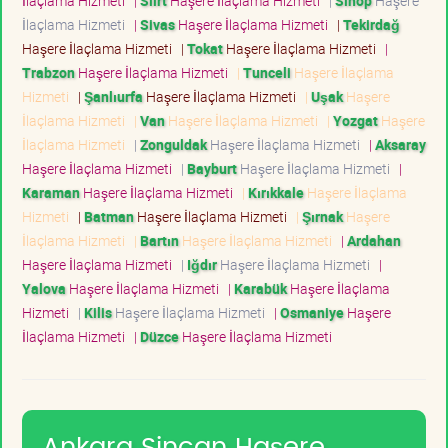
İlaçlama Hizmeti
|
Siirt
Haşere İlaçlama Hizmeti
|
Sinop
Haşere
İlaçlama Hizmeti
|
Sivas
Haşere İlaçlama Hizmeti
|
Tekirdağ
Haşere İlaçlama Hizmeti
|
Tokat
Haşere İlaçlama Hizmeti
|
Trabzon
Haşere İlaçlama Hizmeti
|
Tunceli
Haşere İlaçlama
Hizmeti
|
Şanlıurfa
Haşere İlaçlama Hizmeti
|
Uşak
Haşere
İlaçlama Hizmeti
|
Van
Haşere İlaçlama Hizmeti
|
Yozgat
Haşere
İlaçlama Hizmeti
|
Zonguldak
Haşere İlaçlama Hizmeti
|
Aksaray
Haşere İlaçlama Hizmeti
|
Bayburt
Haşere İlaçlama Hizmeti
|
Karaman
Haşere İlaçlama Hizmeti
|
Kırıkkale
Haşere İlaçlama
Hizmeti
|
Batman
Haşere İlaçlama Hizmeti
|
Şırnak
Haşere
İlaçlama Hizmeti
|
Bartın
Haşere İlaçlama Hizmeti
|
Ardahan
Haşere İlaçlama Hizmeti
|
Iğdır
Haşere İlaçlama Hizmeti
|
Yalova
Haşere İlaçlama Hizmeti
|
Karabük
Haşere İlaçlama
Hizmeti
|
Kilis
Haşere İlaçlama Hizmeti
|
Osmaniye
Haşere
İlaçlama Hizmeti
|
Düzce
Haşere İlaçlama Hizmeti
Ankara Sincan Haşere