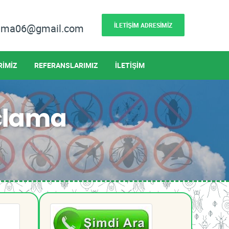
İLETİŞİM ADRESİMİZ
lama06@gmail.com
RİMİZ
REFERANSLARIMIZ
İLETİŞİM
açlama