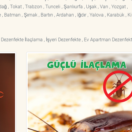
rdağ , Tokat , Trabzon , Tunceli , Şanlıurfa , Uşak , Van , Yozgat ,
 Batman , Şırnak , Bartın , Ardahan , Iğdır , Yalova , Karabük , Kil
 Dezenfekte İlaçlama , İşyeri Dezenfekte , Ev Apartman Dezenfekt