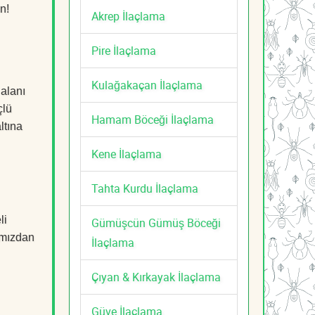
n!
Akrep İlaçlama
Pire İlaçlama
Kulağakaçan İlaçlama
 alanı
çlü
Hamam Böceği İlaçlama
ltına
Kene İlaçlama
Tahta Kurdu İlaçlama
li
Gümüşcün Gümüş Böceği
mızdan
İlaçlama
Çıyan & Kırkayak İlaçlama
Güve İlaçlama