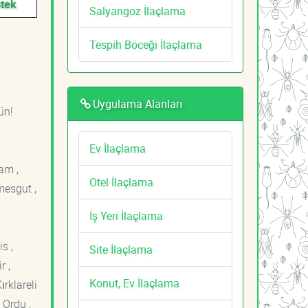
stek
Salyangoz İlaçlama
Tespih Böceği İlaçlama
Uygulama Alanları
ün!
Ev İlaçlama
am ,
Otel İlaçlama
mesgut ,
İş Yeri İlaçlama
s ,
Site İlaçlama
r ,
Konut, Ev İlaçlama
ırklareli
 Ordu ,