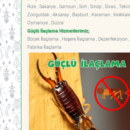
Rize , Sakarya , Samsun , Siirt , Sinop , Sivas , Teki
Zonguldak , Aksaray , Bayburt , Karaman , Kırıkkale ,
Osmaniye , Düzce
Güçlü İlaçlama Hizmetlerimiz;
Böcek İlaçlama , Haşere İlaçlama , Dezenfeksiyon ,
Fabrika İlaçlama