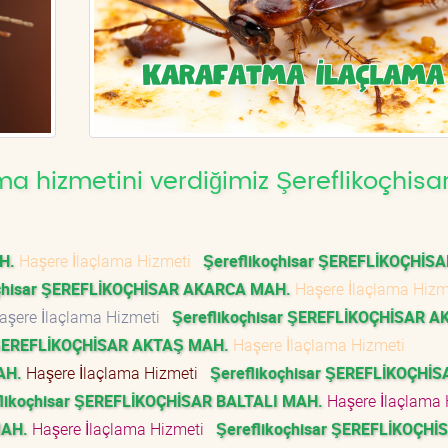
a hizmetini verdiğimiz Şereflikoçhisa
H.
Haşere İlaçlama Hizmeti
Şereflikoçhisar ŞEREFLİKOÇHİSA
oçhisar ŞEREFLİKOÇHİSAR AKARCA MAH.
Haşere İlaçlama Hiz
şere İlaçlama Hizmeti
Şereflikoçhisar ŞEREFLİKOÇHİSAR A
r ŞEREFLİKOÇHİSAR AKTAŞ MAH.
Haşere İlaçlama Hizmeti
AH.
Haşere İlaçlama Hizmeti
Şereflikoçhisar ŞEREFLİKOÇHİS
flikoçhisar ŞEREFLİKOÇHİSAR BALTALI MAH.
Haşere İlaçlama 
MAH.
Haşere İlaçlama Hizmeti
Şereflikoçhisar ŞEREFLİKOÇHİ