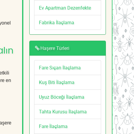
Ev Apartman Dezenfekte
Fabrika İlaçlama
syonel
Haşere Türleri
lın
Fare Sıçan İlaçlama
tkili
ere en
Kuş Biti İlaçlama
Uyuz Böceği İlaçlama
Tahta Kurusu İlaçlama
Haşere
Fare İlaçlama