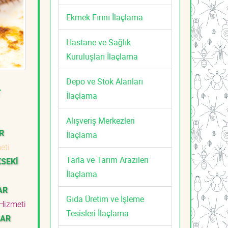
Ekmek Fırını İlaçlama
Hastane ve Sağlık
Kuruluşları İlaçlama
Depo ve Stok Alanları
r
İlaçlama
Alışveriş Merkezleri
R
İlaçlama
meti
Tarla ve Tarım Arazileri
KSEKİ
İlaçlama
AR
Gıda Üretim ve İşleme
Hizmeti
Tesisleri İlaçlama
SAR