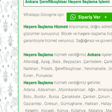
Ankara Şereflikoçhisar Haşere İlaçlama İşlemi
Whatapp Görüşme için
Haşere İlaçlama Hizmeti
Arıyorsanız, doğru adreste
çözümler sunuyoruz. Böcek ve haşere ilaçlama hizm
garantisiyle hizmet veriyoruz. Sağlığınızı ve güvenl
Haşere İlaçlama
hizmeti verdiğimiz
Ankara
ilçeler
Altındağ , Ayaş , Bala , Beypazarı , Çamlıdere , Ç
Nallıhan , Polatlı , Şereflikoçhisar , Yenimahalle ,
Evren , Pursaklar
Haşere İlaçlama
hizmeti verdiğimiz şehirler;
Adana , Adıyaman , Afyonkarahisar , Ağrı , Amasya , An
Bolu , Burdur , Bursa , Çanakkale , Çankırı , Çorum , D
Gaziantep , Giresun , Gümüşhane , Hakkari , Hatay , I
, Kırşehir , Kocaeli , Konya , Kütahya , Malatya , 