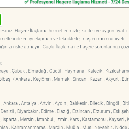
✅ Profesyonel Haşere İlaçlama Hizmeti - 7/24 De
siniz! Haşere İlaçlama hizmetlerimizle, kaliteli ve uygun fiyatlı
etlerinde en iyi ekipman ve tekniklerle, müşteri memnuniyeti
iğinizi riske atmayın, Güçlü İlaçlama ile haşere sorunlarınızı çöz
i;
ankaya , Çubuk , Elmadağ , Güdül , Haymana , Kalecik , Kızılcaham
 Gölbaşı / Ankara , Keçiören , Mamak , Sincan , Kazan , Akyurt , Eti
kara , Antalya , Artvin , Aydın , Balıkesir , Bilecik , Bingöl , Bitli
enizli , Diyarbakır , Edirne , Elazığ , Erzincan , Erzurum , Eskişehi
sparta , Mersin , İstanbul , İzmir , Kars , Kastamonu , Kayseri , K
Manisa , Kahramanmaraş , Mardin , Muğla , Muş , Nevşehir , Niğde ,