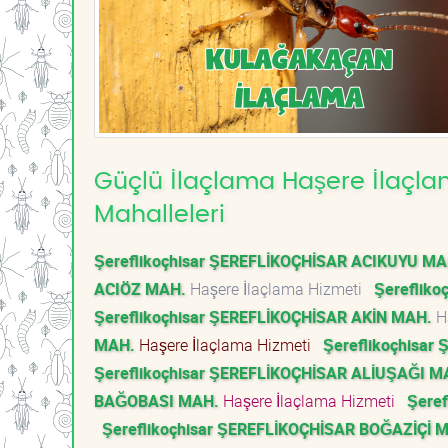
Güçlü İlaçlama Haşere İlaçlam
Mahalleleri
Şereflikoçhisar ŞEREFLİKOÇHİSAR ACIKUYU MA
ACIÖZ MAH.
Haşere İlaçlama Hizmeti
Şereflik
Şereflikoçhisar ŞEREFLİKOÇHİSAR AKİN MAH.
Ha
MAH.
Haşere İlaçlama Hizmeti
Şereflikoçhisa
Şereflikoçhisar ŞEREFLİKOÇHİSAR ALİUŞAĞI M
BAĞOBASI MAH.
Haşere İlaçlama Hizmeti
Şere
Şereflikoçhisar ŞEREFLİKOÇHİSAR BOĞAZİÇİ 