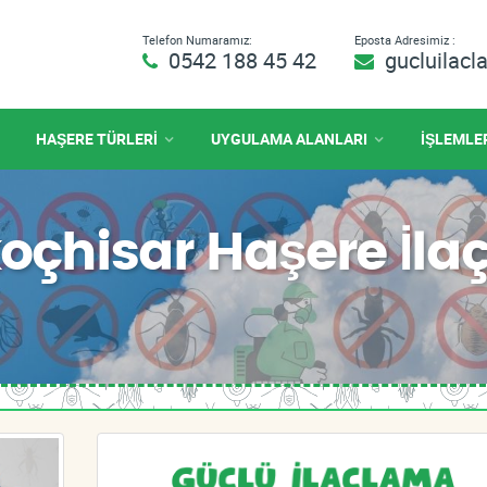
Telefon Numaramız:
Eposta Adresimiz :
0542 188 45 42
gucluilac
HAŞERE TÜRLERİ
UYGULAMA ALANLARI
İŞLEMLE
koçhisar Haşere İl