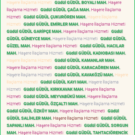
Haşere İlaçlama Hizmeti
Güdül GÜDÜL BOYALI MAH.
Haşere
İlaçlama Hizmeti
Güdül GÜDÜL ÇAĞA MAH.
Haşere İlaçlama
Hizmeti
Güdül GÜDÜL ÇUKURÖREN MAH.
Haşere İlaçlama
Hizmeti
Güdül GÜDÜL EMİRLER MAH.
Haşere İlaçlama Hizmeti
Güdül GÜDÜL GARİPÇE MAH.
Haşere İlaçlama Hizmeti
Güdül
GÜDÜL GÜNEYCE MAH.
Haşere İlaçlama Hizmeti
Güdül GÜDÜL
GÜZEL MAH.
Haşere İlaçlama Hizmeti
Güdül GÜDÜL HACILAR
MAH.
Haşere İlaçlama Hizmeti
Güdül GÜDÜL KADIOBASI MAH.
Haşere İlaçlama Hizmeti
Güdül GÜDÜL KAMANLAR MAH.
Haşere İlaçlama Hizmeti
Güdül GÜDÜL KARACAÖREN MAH.
Haşere İlaçlama Hizmeti
Güdül GÜDÜL KAVAKÖZÜ MAH.
Haşere
İlaçlama Hizmeti
Güdül GÜDÜL KAYI MAH.
Haşere İlaçlama
Hizmeti
Güdül GÜDÜL KIRKKAVAK MAH.
Haşere İlaçlama
Hizmeti
Güdül GÜDÜL MEYVABÜKÜ MAH.
Haşere İlaçlama
Hizmeti
Güdül GÜDÜL ÖZÇALTI MAH.
Haşere İlaçlama Hizmeti
Güdül GÜDÜL ÖZKÖY MAH.
Haşere İlaçlama Hizmeti
Güdül
GÜDÜL SALİHLER MAH.
Haşere İlaçlama Hizmeti
Güdül GÜDÜL
SAPANLI MAH.
Haşere İlaçlama Hizmeti
Güdül GÜDÜL SORGUN
MAH.
Haşere İlaçlama Hizmeti
Güdül GÜDÜL TAHTACIÖRENCİK