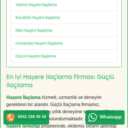
Yalova Haşere İlaçlama
Karabük Haşere İlaçlama
Kilis Haşere İlaçlama
Osmaniye Haşere İlaçlama
Düzce Haşere İlaçlama
En İyi Haşere İlaçlama Firması Güçlü
İlaçlama
Haşere İlaçlama
hizmeti, uzmanlık ve deneyim
gerektiren bir alandır. Güçlü İlaçlama firmamız,
bünyesinde en az beş yıllık deneyime sahip, sertifikalı
0542 188 45 42
Whatsapp
profesyonel bir ekip bulundurmaktadır. Zorlu
böcek ve
haşere temizliği
projelerinde, ekibimiz yılların getirdiği