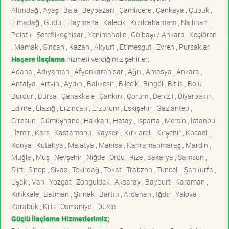
Altındağ , Ayaş , Bala , Beypazarı , Çamlıdere , Çankaya , Çubuk ,
Elmadağ , Güdül , Haymana , Kalecik , Kızılcahamam , Nallıhan ,
Polatlı , Şereflikoçhisar , Yenimahalle , Gölbaşı / Ankara , Keçiören
, Mamak , Sincan , Kazan , Akyurt , Etimesgut , Evren , Pursaklar
Haşere İlaçlama
hizmeti verdiğimiz şehirler;
Adana , Adıyaman , Afyonkarahisar , Ağrı , Amasya , Ankara ,
Antalya , Artvin , Aydın , Balıkesir , Bilecik , Bingöl , Bitlis , Bolu ,
Burdur , Bursa , Çanakkale , Çankırı , Çorum , Denizli , Diyarbakır ,
Edirne , Elazığ , Erzincan , Erzurum , Eskişehir , Gaziantep ,
Giresun , Gümüşhane , Hakkari , Hatay , Isparta , Mersin , İstanbul
, İzmir , Kars , Kastamonu , Kayseri , Kırklareli , Kırşehir , Kocaeli ,
Konya , Kütahya , Malatya , Manisa , Kahramanmaraş , Mardin ,
Muğla , Muş , Nevşehir , Niğde , Ordu , Rize , Sakarya , Samsun ,
Siirt , Sinop , Sivas , Tekirdağ , Tokat , Trabzon , Tunceli , Şanlıurfa ,
Uşak , Van , Yozgat , Zonguldak , Aksaray , Bayburt , Karaman ,
Kırıkkale , Batman , Şırnak , Bartın , Ardahan , Iğdır , Yalova ,
Karabük , Kilis , Osmaniye , Düzce
Güçlü İlaçlama Hizmetlerimiz;