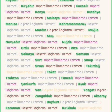
Hizmeti
|
Kırşehir
Haşere İlaçlama Hizmeti
|
Kocaeli
Haşere
İlaçlama Hizmeti
|
Konya
Haşere İlaçlama Hizmeti
|
Kütahya
Haşere İlaçlama Hizmeti
|
Malatya
Haşere İlaçlama Hizmeti
|
Manisa
Haşere İlaçlama Hizmeti
|
Kahramanmaraş
Haşere
İlaçlama Hizmeti
|
Mardin
Haşere İlaçlama Hizmeti
|
Muğla
Haşere İlaçlama Hizmeti
|
Muş
Haşere İlaçlama Hizmeti
|
Nevşehir
Haşere İlaçlama Hizmeti
|
Niğde
Haşere İlaçlama
Hizmeti
|
Ordu
Haşere İlaçlama Hizmeti
|
Rize
Haşere İlaçlama
Hizmeti
|
Sakarya
Haşere İlaçlama Hizmeti
|
Samsun
Haşere
İlaçlama Hizmeti
|
Siirt
Haşere İlaçlama Hizmeti
|
Sinop
Haşere
İlaçlama Hizmeti
|
Sivas
Haşere İlaçlama Hizmeti
|
Tekirdağ
Haşere İlaçlama Hizmeti
|
Tokat
Haşere İlaçlama Hizmeti
|
Trabzon
Haşere İlaçlama Hizmeti
|
Tunceli
Haşere İlaçlama
Hizmeti
|
Şanlıurfa
Haşere İlaçlama Hizmeti
|
Uşak
Haşere
İlaçlama Hizmeti
|
Van
Haşere İlaçlama Hizmeti
|
Yozgat
Haşere
İlaçlama Hizmeti
|
Zonguldak
Haşere İlaçlama Hizmeti
|
Aksaray
Haşere İlaçlama Hizmeti
|
Bayburt
Haşere İlaçlama Hizmeti
|
Karaman
Haşere İlaçlama Hizmeti
|
Kırıkkale
Haşere İlaçlama