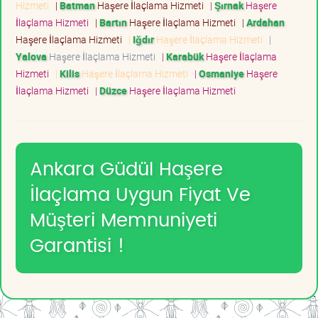
Hizmeti
|
Batman
Haşere İlaçlama Hizmeti
|
Şırnak
Haşere
İlaçlama Hizmeti
|
Bartın
Haşere İlaçlama Hizmeti
|
Ardahan
Haşere İlaçlama Hizmeti
|
Iğdır
Haşere İlaçlama Hizmeti
|
Yalova
Haşere İlaçlama Hizmeti
|
Karabük
Haşere İlaçlama
Hizmeti
|
Kilis
Haşere İlaçlama Hizmeti
|
Osmaniye
Haşere
İlaçlama Hizmeti
|
Düzce
Haşere İlaçlama Hizmeti
Ankara Güdül Haşere
İlaçlama Uygun Fiyat Ve
Müşteri Memnuniyeti
Garantisi !