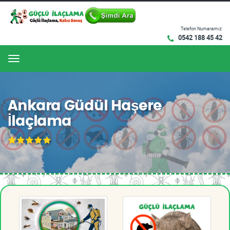
Telefon Numaramız:
0542 188 45 42
Menu
Ankara Güdül Haşere
İlaçlama