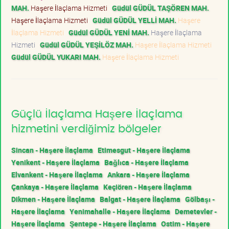
MAH.
Haşere İlaçlama Hizmeti
Güdül GÜDÜL TAŞÖREN MAH.
Haşere İlaçlama Hizmeti
Güdül GÜDÜL YELLİ MAH.
Haşere
İlaçlama Hizmeti
Güdül GÜDÜL YENİ MAH.
Haşere İlaçlama
Hizmeti
Güdül GÜDÜL YEŞİLÖZ MAH.
Haşere İlaçlama Hizmeti
Güdül GÜDÜL YUKARI MAH.
Haşere İlaçlama Hizmeti
Güçlü İlaçlama Haşere İlaçlama
hizmetini verdiğimiz bölgeler
Sincan - Haşere İlaçlama
Etimesgut - Haşere İlaçlama
Yenikent - Haşere İlaçlama
Bağlıca - Haşere İlaçlama
Elvankent - Haşere İlaçlama
Ankara - Haşere İlaçlama
Çankaya - Haşere İlaçlama
Keçiören - Haşere İlaçlama
Dikmen - Haşere İlaçlama
Balgat - Haşere İlaçlama
Gölbaşı -
Haşere İlaçlama
Yenimahalle - Haşere İlaçlama
Demetevler -
Haşere İlaçlama
Şentepe - Haşere İlaçlama
Ostim - Haşere