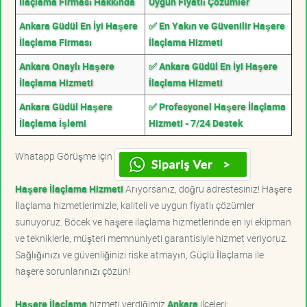
İlaçlama Firması Hakkında
Uygun Fiyatlı Çözümler
Ankara Güdül En İyi Haşere
✅ En Yakın ve Güvenilir Haşere
İlaçlama Firması
İlaçlama Hizmeti
Ankara Onaylı Haşere
✅ Ankara Güdül En İyi Haşere
İlaçlama Hizmeti
İlaçlama Hizmeti
Ankara Güdül Haşere
✅ Profesyonel Haşere İlaçlama
İlaçlama İşlemi
Hizmeti - 7/24 Destek
Whatapp Görüşme için
Haşere İlaçlama Hizmeti
Arıyorsanız, doğru adrestesiniz! Haşere
İlaçlama hizmetlerimizle, kaliteli ve uygun fiyatlı çözümler
sunuyoruz. Böcek ve haşere ilaçlama hizmetlerinde en iyi ekipman
ve tekniklerle, müşteri memnuniyeti garantisiyle hizmet veriyoruz.
Sağlığınızı ve güvenliğinizi riske atmayın, Güçlü İlaçlama ile
haşere sorunlarınızı çözün!
Haşere İlaçlama
hizmeti verdiğimiz
Ankara
ilçeleri;