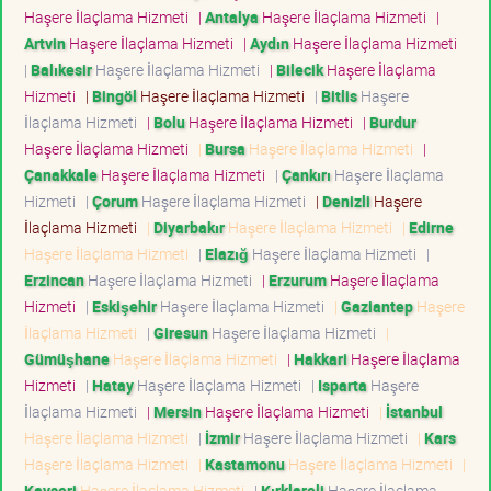
Haşere İlaçlama Hizmeti
|
Antalya
Haşere İlaçlama Hizmeti
|
Artvin
Haşere İlaçlama Hizmeti
|
Aydın
Haşere İlaçlama Hizmeti
|
Balıkesir
Haşere İlaçlama Hizmeti
|
Bilecik
Haşere İlaçlama
Hizmeti
|
Bingöl
Haşere İlaçlama Hizmeti
|
Bitlis
Haşere
İlaçlama Hizmeti
|
Bolu
Haşere İlaçlama Hizmeti
|
Burdur
Haşere İlaçlama Hizmeti
|
Bursa
Haşere İlaçlama Hizmeti
|
Çanakkale
Haşere İlaçlama Hizmeti
|
Çankırı
Haşere İlaçlama
Hizmeti
|
Çorum
Haşere İlaçlama Hizmeti
|
Denizli
Haşere
İlaçlama Hizmeti
|
Diyarbakır
Haşere İlaçlama Hizmeti
|
Edirne
Haşere İlaçlama Hizmeti
|
Elazığ
Haşere İlaçlama Hizmeti
|
Erzincan
Haşere İlaçlama Hizmeti
|
Erzurum
Haşere İlaçlama
Hizmeti
|
Eskişehir
Haşere İlaçlama Hizmeti
|
Gaziantep
Haşere
İlaçlama Hizmeti
|
Giresun
Haşere İlaçlama Hizmeti
|
Gümüşhane
Haşere İlaçlama Hizmeti
|
Hakkari
Haşere İlaçlama
Hizmeti
|
Hatay
Haşere İlaçlama Hizmeti
|
Isparta
Haşere
İlaçlama Hizmeti
|
Mersin
Haşere İlaçlama Hizmeti
|
İstanbul
Haşere İlaçlama Hizmeti
|
İzmir
Haşere İlaçlama Hizmeti
|
Kars
Haşere İlaçlama Hizmeti
|
Kastamonu
Haşere İlaçlama Hizmeti
|
Kayseri
Haşere İlaçlama Hizmeti
|
Kırklareli
Haşere İlaçlama